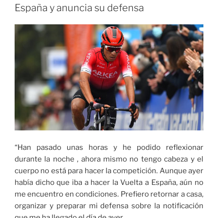
el
España y anuncia su defensa
pueblo
de
Colombia
y
con
nuestra
sociedad”:
Ministro
Néstor
Osuna»
“Han pasado unas horas y he podido reflexionar
durante la noche , ahora mismo no tengo cabeza y el
cuerpo no está para hacer la competición. Aunque ayer
había dicho que iba a hacer la Vuelta a España, aún no
me encuentro en condiciones. Prefiero retornar a casa,
organizar y preparar mi defensa sobre la notificación
que me ha llegado el día de ayer,