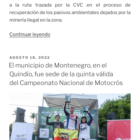
a la ruta trazada por la CVC en el proceso de
recuperación de los pasivos ambientales dejados por la
minería ilegal en la zona.
«Inició
Continuar leyendo
el
trabajo
de
PUBLICADO
AGOSTO 18, 2022
EL
recuperación
El municipio de Montenegro, en el
ambiental
Quindío, fue sede de la quinta válida
para
del Campeonato Nacional de Motocrós
salvar
al
río
Aguacatal»