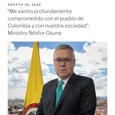
Montenegro,
PUBLICADO
AGOSTO 18, 2022
EL
en
“Me siento profundamente
el
comprometido con el pueblo de
Quindío,
Colombia y con nuestra sociedad”:
fue
Ministro Néstor Osuna
sede
de
la
quinta
válida
del Campeonato
Nacional
de
Motocrós»