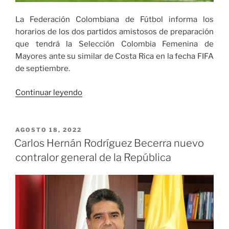
La Federación Colombiana de Fútbol informa los
horarios de los dos partidos amistosos de preparación
que tendrá la Selección Colombia Femenina de
Mayores ante su similar de Costa Rica en la fecha FIFA
de septiembre.
«Horarios
Continuar leyendo
de
amistosos
Selección
PUBLICADO
AGOSTO 18, 2022
EL
Colombia
Carlos Hernán Rodríguez Becerra nuevo
femenina
contralor general de la República
de
mayores
ante
Costa
Rica»