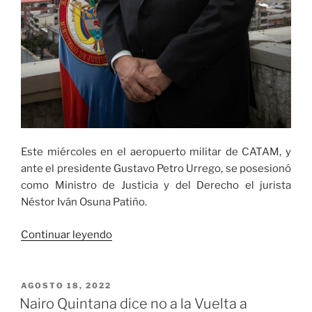
Este miércoles en el aeropuerto militar de CATAM, y
ante el presidente Gustavo Petro Urrego, se posesionó
como Ministro de Justicia y del Derecho el jurista
Néstor Iván Osuna Patiño.
«“Me
Continuar leyendo
siento
profundamente
comprometido
PUBLICADO
AGOSTO 18, 2022
EL
con
Nairo Quintana dice no a la Vuelta a