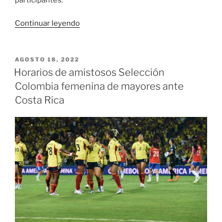
participantes.
«El
Continuar leyendo
poder
de
Specialized
PUBLICADO
AGOSTO 18, 2022
EL
se
Horarios de amistosos Selección
toma
Colombia femenina de mayores ante
las
Costa Rica
montañas
del
Valle
en
La
Leyenda
del
Dorado»