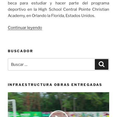
beca para estudiar y hacer parte del programa
deportivo en la High School Central Pointe Christian
Academy, en Orlando la Florida, Estados Unidos.
«Jugador
Continuar leyendo
de
la
CRP,
BUSCADOR
al
baloncesto
Buscar
Buscar
de
por:
la
secundaria
en
INFRAESTRUCTURA OBRAS ENTREGADAS
los
Reproductor
Estados
de
Unidos»
vídeo