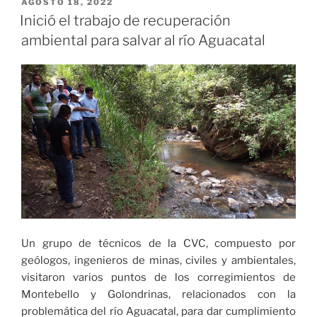
Becerra
PUBLICADO
AGOSTO 18, 2022
EL
nuevo
Inició el trabajo de recuperación
contralor
ambiental para salvar al río Aguacatal
general
de
la
República»
Un grupo de técnicos de la CVC, compuesto por
geólogos, ingenieros de minas, civiles y ambientales,
visitaron varios puntos de los corregimientos de
Montebello y Golondrinas, relacionados con la
problemática del río Aguacatal, para dar cumplimiento