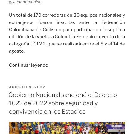
@vueltafemenina
Un total de 170 corredoras de 30 equipos nacionales y
extranjeros fueron inscritas ante la Federación
Colombiana de Ciclismo para participar en la séptima
edición de la Vuelta a Colombia Femenina, evento de la
categoría UCI 2.2, que se realizará entre el 8 y el 14 de
agosto.
«Treinta
Continuar leyendo
equipos
fueron
inscritos
PUBLICADO
AGOSTO 8, 2022
EL
para
Gobierno Nacional sancionó el Decreto
la
1622 de 2022 sobre seguridad y
Vuelta
convivencia en los Estadios
a
Colombia
Femenina