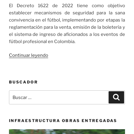
El Decreto 1622 de 2022 tiene como objetivo
establecer mecanismos de seguridad para la sana
convivencia en el fútbol, implementando por etapas la
reglamentación para la venta, emisión de la boletería y
el sistema de ingreso de aficionados a los eventos de
fútbol profesional en Colombia.
«Gobierno
Continuar leyendo
Nacional
sancionó
el
BUSCADOR
Decreto
1622
Buscar
Buscar
de
por:
2022
sobre
seguridad
INFRAESTRUCTURA OBRAS ENTREGADAS
y
Reproductor