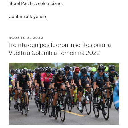
litoral Pacífico colombiano.
«Se
Continuar leyendo
prendió
la
fiesta
PUBLICADO
AGOSTO 8, 2022
EL
del
Treinta equipos fueron inscritos para la
Pacífico
Vuelta a Colombia Femenina 2022
con
el
Petronito»