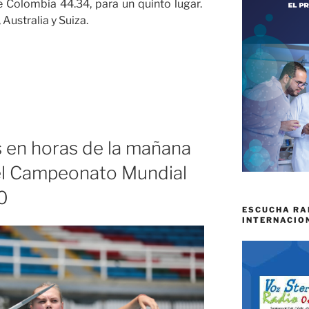
e Colombia 44.34, para un quinto lugar.
 Australia y Suiza.
 en horas de la mañana
 el Campeonato Mundial
o
0
ESCUCHA RA
INTERNACIO