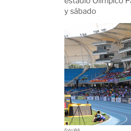
estadio Olímpico P
y sábado
Foto:WA