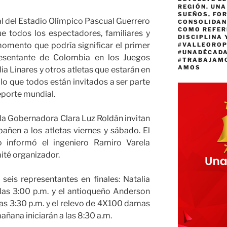
REGIÓN. UN
SUEÑOS, FO
tal del Estadio Olímpico Pascual Guerrero
CONSOLIDAN
COMO REFER
ue todos los espectadores, familiares y
DISCIPLINA 
omento que podría significar el primer
#VALLEORO
#UNADÉCAD
resentante de Colombia en los Juegos
#TRABAJAM
AMOS
ia Linares y otros atletas que estarán en
lo que todos están invitados a ser parte
eporte mundial.
y la Gobernadora Clara Luz Roldán invitan
añen a los atletas viernes y sábado. El
lo informó el ingeniero Ramiro Varela
ité organizador.
seis representantes en finales: Natalia
 las 3:00 p.m. y el antioqueño Anderson
e las 3:30 p.m. y el relevo de 4X100 damas
mañana iniciarán a las 8:30 a.m.