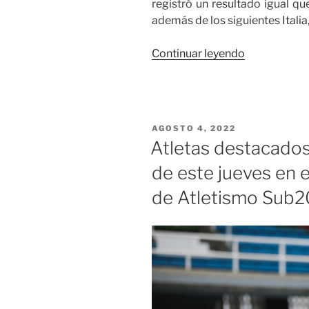
registró un resultado igual qu
además de los siguientes Italia,
«Colombia
Continuar leyendo
Clasificó
en
damas
relevos
PUBLICADO
AGOSTO 4, 2022
4×100
EL
Atletas destacados
en
de este jueves en
el
Campeonat
de Atletismo Sub2
Mundial
de
Atletismo
Sub20»