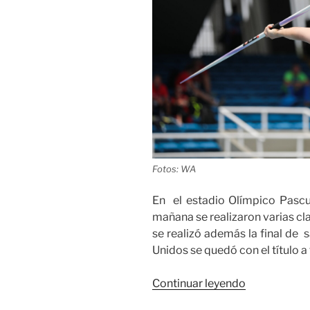
Fotos: WA
En el estadio Olímpico Pascua
mañana se realizaron varias cl
se realizó además la final de s
Unidos se quedó con el título a
«Atletas
Continuar leyendo
destacados