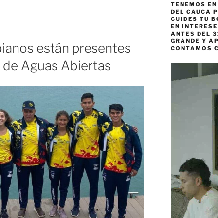
TENEMOS EN
DEL CAUCA P
CUIDES TU B
EN INTERES
ANTES DEL 3
GRANDE Y AP
bianos están presentes
CONTAMOS 
o de Aguas Abiertas
Reproductor
de
vídeo
o