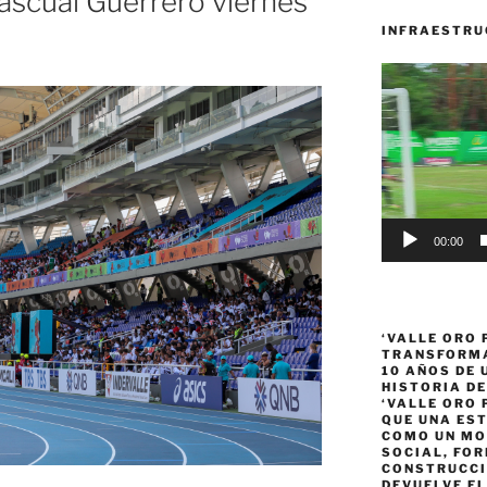
ascual Guerrero viernes
INFRAESTRU
Reproductor
de
vídeo
00:00
‘VALLE ORO 
TRANSFORMA
10 AÑOS DE
HISTORIA DE
‘VALLE ORO 
QUE UNA ES
COMO UN MO
SOCIAL, FOR
CONSTRUCCI
DEVUELVE EL