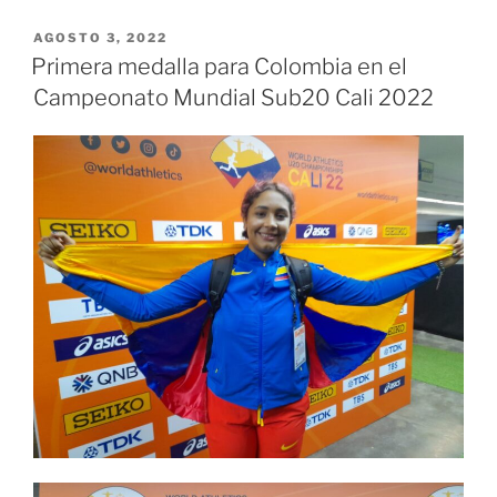
aire
de
PUBLICADO
AGOSTO 3, 2022
EL
Bridgestone,
Primera medalla para Colombia en el
concepto
Campeonato Mundial Sub20 Cali 2022
que
apuesta
por
la
movilidad
del
futuro»