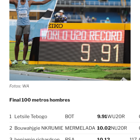
Fotos: WA
Final 100 metros hombres
1
Letsile Tebogo
BOT
9.91
WU20R
2
Bouwahjgie NKRUMIE
MERMELADA
10.02
NU20R
3
benjamin richardson
RSA
10.12
.117