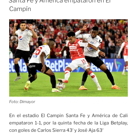
Santa Fe y América empataron en El
Envigado»
Campín
Foto: Dimayor
En el estadio El Campin Santa Fe y América de Cali
empataron 1-1, por la quinta fecha de la Liga Betplay,
con goles de Carlos Sierra 43′ y José Aja 63′