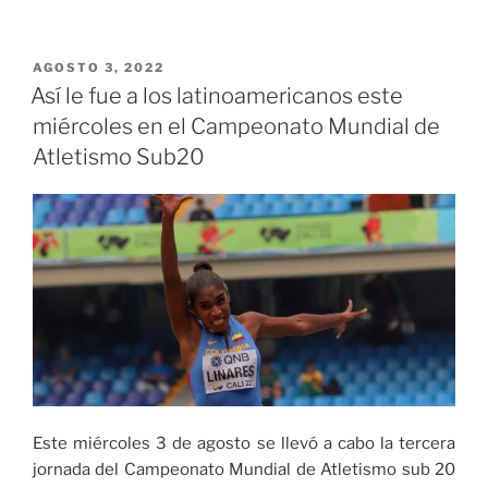
se
conocen
los
PUBLICADO
AGOSTO 3, 2022
EL
listados
Así le fue a los latinoamericanos este
de
miércoles en el Campeonato Mundial de
jugadoras
Atletismo Sub20
que
disputarán
la
Copa
Mundial
Femenina
Sub-
20
de
la
FIFA
Este miércoles 3 de agosto se llevó a cabo la tercera
Costa
jornada del Campeonato Mundial de Atletismo sub 20
Rica