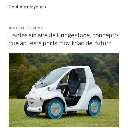
«Santa
Continuar leyendo
Fe
y
América
PUBLICADO
AGOSTO 3, 2022
EL
empataron
Llantas sin aire de Bridgestone, concepto
en
que apuesta por la movilidad del futuro
El
Campín»