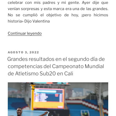
celebrar con mis padres y mi gente. Ayer dije que
venían sorpresas y esta marca era una de las grandes.
No se cumplió el objetivo de hoy, ¡pero hicimos
historia» Dijo Valentina
«Primera
Continuar leyendo
medalla
para
Colombia
PUBLICADO
AGOSTO 3, 2022
EL
en
Grandes resultados en el segundo día de
el
competencias del Campeonato Mundial
Campeonato
de Atletismo Sub20 en Cali
Mundial
Sub20
Cali
2022»