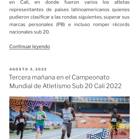
en Cali, en donde fueron varios los atletas
2022»
representantes de países latinoamericanos quienes
pudieron clasificar a las rondas siguientes, superar sus
marcas personales (PB) e incluso romper récords
nacionales sub 20.
«Así
Continuar leyendo
le
fue
a
PUBLICADO
AGOSTO 3, 2022
EL
los
Tercera mañana en el Campeonato
latinoamericanos
Mundial de Atletismo Sub 20 Cali 2022
este
miércoles
en
el
Campeonato
Mundial
de