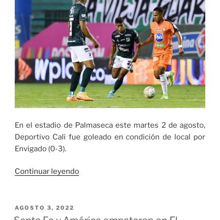
Sub
20
Cali
2022»
En el estadio de Palmaseca este martes 2 de agosto,
Deportivo Cali fue goleado en condición de local por
Envigado (0-3).
«Deportivo
Continuar leyendo
Cali
cayó
frente
PUBLICADO
AGOSTO 3, 2022
EL
a