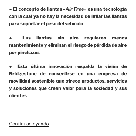
●
El concepto de llantas
«Air Free»
es una tecnolog
í
a
con la cual ya no hay la necesidad de inflar las llantas
para soportar el peso del veh
í
culo
●
Las llantas sin aire requieren menos
mantenimiento y eliminan el riesgo de pérdida de aire
por pinchazos
●
Esta
ú
ltima innovaci
ó
n respalda la visi
ó
n de
Bridgestone de convertirse en una empresa de
movilidad sostenible que ofrece productos, servicios
y soluciones que crean valor para la sociedad y sus
clientes
«Llantas
Continuar leyendo
sin