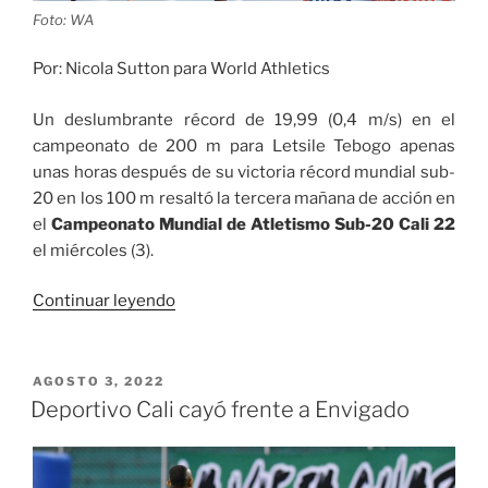
Atletismo
Foto: WA
Sub20»
Por: Nicola Sutton para World Athletics
Un deslumbrante récord de 19,99 (0,4 m/s) en el
campeonato de 200 m para Letsile Tebogo apenas
unas horas después de su victoria récord mundial sub-
20 en los 100 m resaltó la tercera mañana de acción en
el
Campeonato Mundial de Atletismo Sub-20 Cali 22
el miércoles (3).
«Tercera
Continuar leyendo
mañana
en
el
PUBLICADO
AGOSTO 3, 2022
EL
Campeonato
Deportivo Cali cayó frente a Envigado
Mundial
de
Atletismo