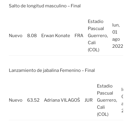
Salto de longitud masculino – Final
Estadio
lun,
Pascual
01
Nuevo
8.08
Erwan Konate
FRA
Guerrero,
ago
Cali
2022
(COL)
Lanzamiento de jabalina Femenino – Final
Estadio
lun,
Pascual
01
Nuevo
63.52
Adriana VILAGOŠ
JUR
Guerrero,
ago
Cali
202
(COL)