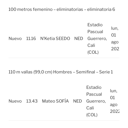
100 metros femenino – eliminatorias – eliminatoria 6
Estadio
lun,
Pascual
01
Nuevo
11.16
N’Ketia SEEDO
NED
Guerrero,
ago
Cali
2022
(COL)
110 m vallas (99,0 cm) Hombres – Semifinal – Serie 1
Estadio
lun,
Pascual
01
Nuevo
13.43
Mateo SOFÍA
NED
Guerrero,
ago
Cali
2022
(COL)