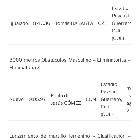
Estadio
m
Pascual
igualado
8:47.36
Tomáš HABARTA
CZE
Guerrero,
Cali
(COL)
3000 metros Obstáculos Masculino – Eliminatorias –
Eliminatoria 3
Estadio
mar,
Pascual
Paulo de
02
Nuevo
9:05.97
CDN
Guerrero,
Jesús GÓMEZ
ago
Cali
2022
(COL)
Lanzamiento de martillo femenino – Clasificación –