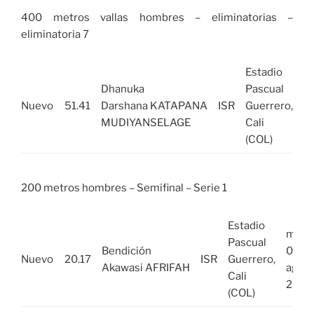
400 metros vallas hombres – eliminatorias –
eliminatoria 7
Estadio
ma
Dhanuka
Pascual
0
Nuevo
51.41
Darshana KATAPANA
ISR
Guerrero,
a
MUDIYANSELAGE
Cali
2
(COL)
200 metros hombres – Semifinal – Serie 1
Estadio
mar,
Pascual
Bendición
02
Nuevo
20.17
ISR
Guerrero,
Akawasi AFRIFAH
ago
Cali
2022
(COL)