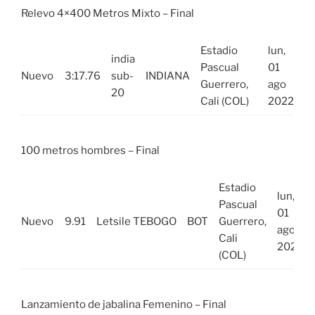
Relevo 4×400 Metros Mixto – Final
Estadio
lun,
india
Pascual
01
Nuevo
3:17.76
sub-
INDIANA
Guerrero,
ago
20
Cali (COL)
2022
100 metros hombres – Final
Estadio
lun,
Pascual
01
Nuevo
9.91
Letsile TEBOGO
BOT
Guerrero,
ago
Cali
2022
(COL)
Lanzamiento de jabalina Femenino – Final