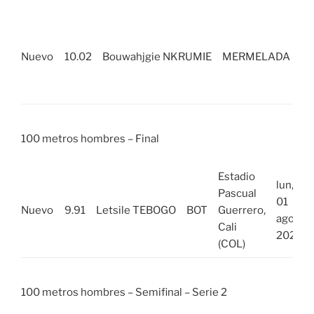
Es
Pa
Nuevo
10.02
Bouwahjgie NKRUMIE
MERMELADA
Gu
Ca
(C
100 metros hombres – Final
Estadio
lun,
Pascual
01
Nuevo
9.91
Letsile TEBOGO
BOT
Guerrero,
ago
Cali
2022
(COL)
100 metros hombres – Semifinal – Serie 2