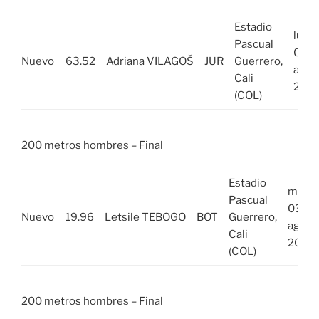
Estadio
lun,
Pascual
01
Nuevo
63.52
Adriana VILAGOŠ
JUR
Guerrero,
ago
Cali
202
(COL)
200 metros hombres – Final
Estadio
mié,
Pascual
03
Nuevo
19.96
Letsile TEBOGO
BOT
Guerrero,
ago
Cali
2022
(COL)
200 metros hombres – Final