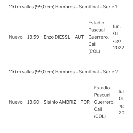
110 m vallas (99,0 cm) Hombres – Semifinal – Serie 1
Estadio
lun,
Pascual
01
Nuevo
13.59
Enzo DIESSL
AUT
Guerrero,
ago
Cali
2022
(COL)
110 m vallas (99,0 cm) Hombres – Semifinal – Serie 2
Estadio
lun,
Pascual
01
Nuevo
13.60
Sisínio AMBRIZ
POR
Guerrero,
ago
Cali
2022
(COL)