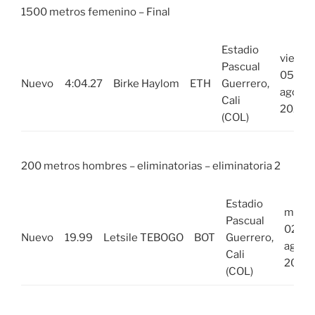
1500 metros femenino – Final
Estadio
vie,
Pascual
05
Nuevo
4:04.27
Birke Haylom
ETH
Guerrero,
ago
Cali
2022
(COL)
200 metros hombres – eliminatorias – eliminatoria 2
Estadio
mar,
Pascual
02
Nuevo
19.99
Letsile TEBOGO
BOT
Guerrero,
ago
Cali
2022
(COL)