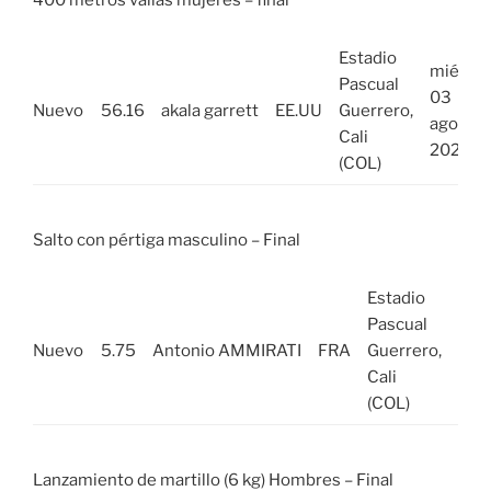
Estadio
mié,
Pascual
03
Nuevo
56.16
akala garrett
EE.UU
Guerrero,
ago
Cali
2022
(COL)
Salto con pértiga masculino – Final
Estadio
mié,
Pascual
03
Nuevo
5.75
Antonio AMMIRATI
FRA
Guerrero,
ago
Cali
202
(COL)
Lanzamiento de martillo (6 kg) Hombres – Final