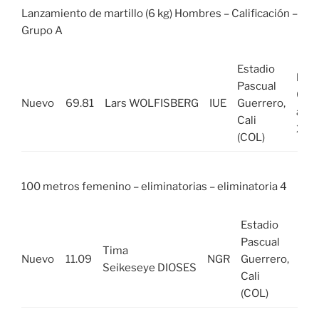
Lanzamiento de martillo (6 kg) Hombres – Calificación –
Grupo A
Estadio
lun,
Pascual
01
Nuevo
69.81
Lars WOLFISBERG
IUE
Guerrero,
ago
Cali
202
(COL)
100 metros femenino – eliminatorias – eliminatoria 4
Estadio
lun,
Pascual
Tima
01
Nuevo
11.09
NGR
Guerrero,
Seikeseye DIOSES
ago
Cali
20
(COL)