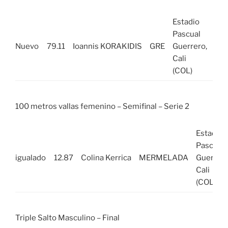
Estadio
mié
Pascual
03
Nuevo
79.11
Ioannis KORAKIDIS
GRE
Guerrero,
ago
Cali
20
(COL)
100 metros vallas femenino – Semifinal – Serie 2
Estadio
Pascual
igualado
12.87
Colina Kerrica
MERMELADA
Guerrero
Cali
(COL)
Triple Salto Masculino – Final