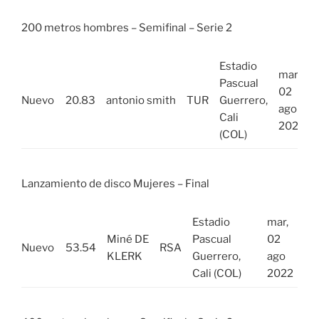
200 metros hombres – Semifinal – Serie 2
Estadio
mar,
Pascual
02
Nuevo
20.83
antonio smith
TUR
Guerrero,
ago
Cali
2022
(COL)
Lanzamiento de disco Mujeres – Final
Estadio
mar,
Miné DE
Pascual
02
Nuevo
53.54
RSA
KLERK
Guerrero,
ago
Cali (COL)
2022