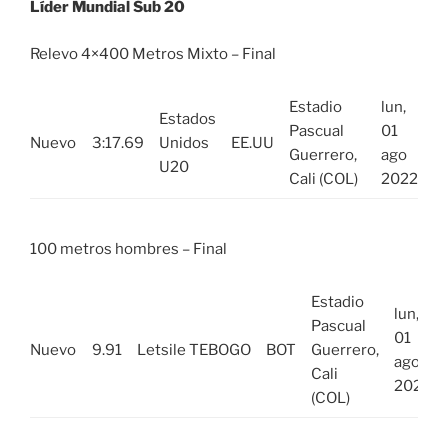
Líder Mundial Sub 20
Relevo 4×400 Metros Mixto – Final
Estadio
lun,
Estados
Pascual
01
Nuevo
3:17.69
Unidos
EE.UU
Guerrero,
ago
U20
Cali (COL)
2022
100 metros hombres – Final
Estadio
lun,
Pascual
01
Nuevo
9.91
Letsile TEBOGO
BOT
Guerrero,
ago
Cali
2022
(COL)