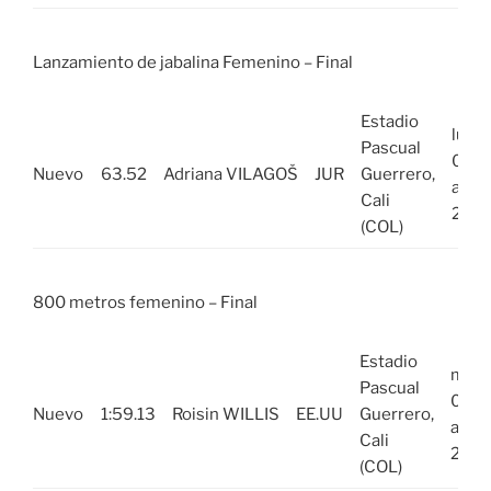
Lanzamiento de jabalina Femenino – Final
Estadio
lun,
Pascual
01
Nuevo
63.52
Adriana VILAGOŠ
JUR
Guerrero,
ago
Cali
202
(COL)
800 metros femenino – Final
Estadio
mar,
Pascual
02
Nuevo
1:59.13
Roisin WILLIS
EE.UU
Guerrero,
ago
Cali
2022
(COL)