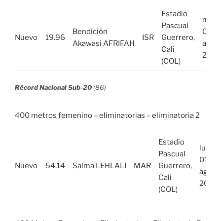
Estadio
mié,
Pascual
Bendición
03
Nuevo
19.96
ISR
Guerrero,
Akawasi AFRIFAH
ago
Cali
2022
(COL)
Récord Nacional Sub-20
(86)
400 metros femenino – eliminatorias – eliminatoria 2
Estadio
lun,
Pascual
01
Nuevo
54.14
Salma LEHLALI
MAR
Guerrero,
ago
Cali
2022
(COL)