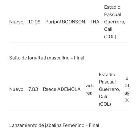
Estadio
lun,
Pascual
01
Nuevo
10.09
Puripol BOONSON
THA
Guerrero,
ago
Cali
20
(COL)
Salto de longitud masculino – Final
Estadio
lun,
Pascual
vida
01
Nuevo
7.83
Reece ADEMOLA
Guerrero,
real
ago
Cali
2022
(COL)
Lanzamiento de jabalina Femenino – Final