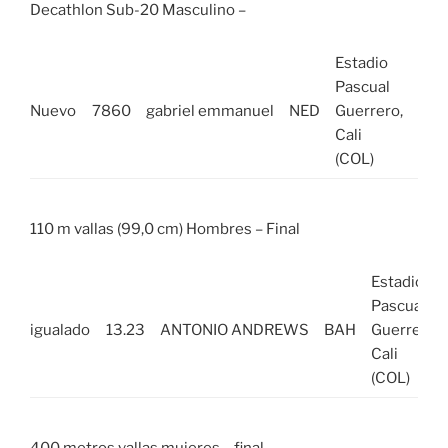
Decathlon Sub-20 Masculino –
Estadio
lun,
Pascual
01
Nuevo
7860
gabriel emmanuel
NED
Guerrero,
ago
Cali
202
(COL)
110 m vallas (99,0 cm) Hombres – Final
Estadio
Pascual
igualado
13.23
ANTONIO ANDREWS
BAH
Guerrero,
Cali
(COL)
400 metros vallas mujeres – final