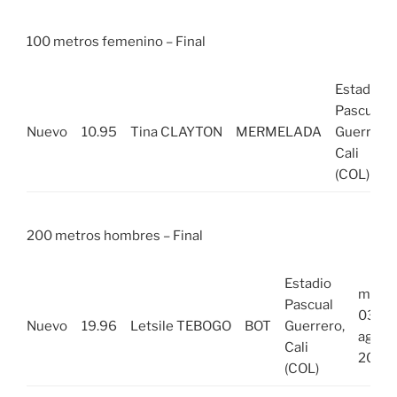
100 metros femenino – Final
Estadio
Pascual
Nuevo
10.95
Tina CLAYTON
MERMELADA
Guerrero,
Cali
(COL)
200 metros hombres – Final
Estadio
mié,
Pascual
03
Nuevo
19.96
Letsile TEBOGO
BOT
Guerrero,
ago
Cali
2022
(COL)