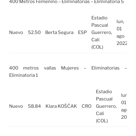
400 Metros Femenino – Eliminatorias – Eliminatoria 5
Estadio
lun,
Pascual
01
Nuevo
52.50
Berta Segura
ESP
Guerrero,
ago
Cali
2022
(COL)
400 metros vallas Mujeres – Eliminatorias –
Eliminatoria 1
Estadio
lun,
Pascual
01
Nuevo
58.84
Klara KOŠČAK
CRO
Guerrero,
ago
Cali
2022
(COL)