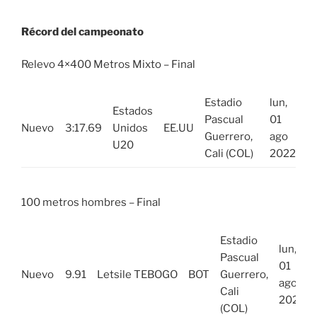
Récord del campeonato
Relevo 4×400 Metros Mixto – Final
Estadio
lun,
Estados
Pascual
01
Nuevo
3:17.69
Unidos
EE.UU
Guerrero,
ago
U20
Cali (COL)
2022
100 metros hombres – Final
Estadio
lun,
Pascual
01
Nuevo
9.91
Letsile TEBOGO
BOT
Guerrero,
ago
Cali
2022
(COL)