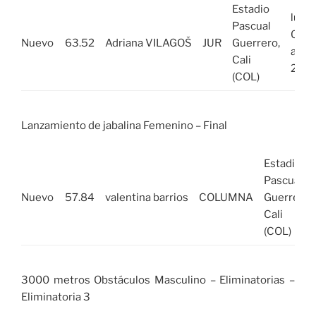
Estadio
lun,
Pascual
01
Nuevo
63.52
Adriana VILAGOŠ
JUR
Guerrero,
ago
Cali
202
(COL)
Lanzamiento de jabalina Femenino – Final
Estadio
Pascual
Nuevo
57.84
valentina barrios
COLUMNA
Guerrero,
Cali
(COL)
3000 metros Obstáculos Masculino – Eliminatorias –
Eliminatoria 3