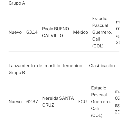
Grupo A
Estadio
mar,
Pascual
Paola BUENO
02
Nuevo
63.14
México
Guerrero,
CALVILLO
ago
Cali
2022
(COL)
Lanzamiento de martillo femenino – Clasificación –
Grupo B
Estadio
mar,
Pascual
Nereida SANTA
02
Nuevo
62.37
ECU
Guerrero,
CRUZ
ago
Cali
2022
(COL)