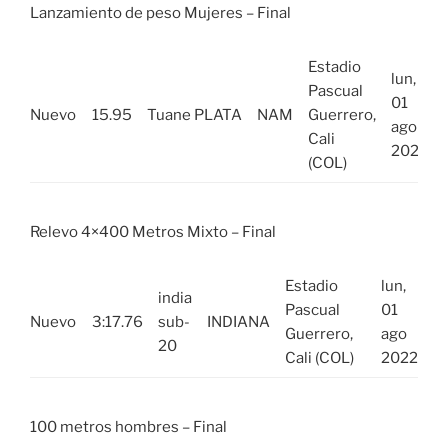
Lanzamiento de peso Mujeres – Final
Estadio
lun,
Pascual
01
Nuevo
15.95
Tuane PLATA
NAM
Guerrero,
ago
Cali
2022
(COL)
Relevo 4×400 Metros Mixto – Final
Estadio
lun,
india
Pascual
01
Nuevo
3:17.76
sub-
INDIANA
Guerrero,
ago
20
Cali (COL)
2022
100 metros hombres – Final