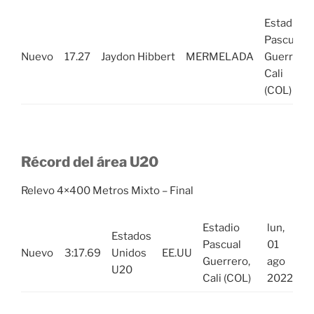
Estadio
Pascual
Nuevo
17.27
Jaydon Hibbert
MERMELADA
Guerrero,
Cali
(COL)
Récord del área U20
Relevo 4×400 Metros Mixto – Final
Estadio
lun,
Estados
Pascual
01
Nuevo
3:17.69
Unidos
EE.UU
Guerrero,
ago
U20
Cali (COL)
2022