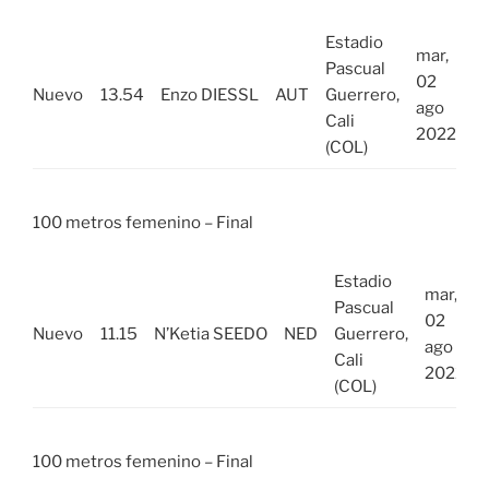
Estadio
mar,
Pascual
02
Nuevo
13.54
Enzo DIESSL
AUT
Guerrero,
ago
Cali
2022
(COL)
100 metros femenino – Final
Estadio
mar,
Pascual
02
Nuevo
11.15
N’Ketia SEEDO
NED
Guerrero,
ago
Cali
2022
(COL)
100 metros femenino – Final