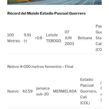
Récord del Mundo Estadio Pascual Guerrero
Pascual
07
Guerre
100
9.91
Letsile
+0.8
JUN
Botsana
Stadium
Metres
(•)
TEBOGO
2003
Cali
(COL)
Relevo 4×100 metros femenino – Final
Estadio
jue.,
Pascual
jamaica
04
Nuevo
42.59
MERMELADA
Guerrero,
sub-20
ago.
Cali
202
(COL)