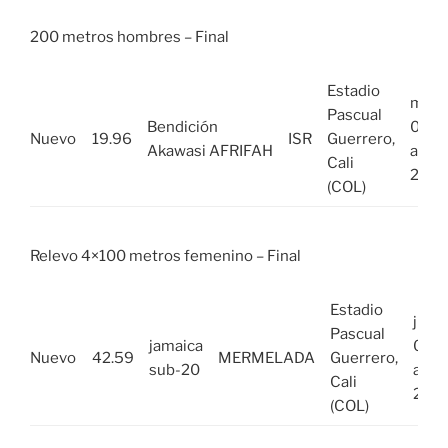
200 metros hombres – Final
Estadio
mié,
Pascual
Bendición
03
Nuevo
19.96
ISR
Guerrero,
Akawasi AFRIFAH
ago
Cali
2022
(COL)
Relevo 4×100 metros femenino – Final
Estadio
jue.,
Pascual
jamaica
04
Nuevo
42.59
MERMELADA
Guerrero,
sub-20
ago.
Cali
202
(COL)