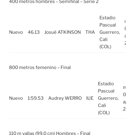
400 metros hombres – Semifinal – Serie 2
Estadio
mar,
Pascual
02
Nuevo
46.13
Josué ATKINSON
THA
Guerrero,
ago
Cali
202
(COL)
800 metros femenino – Final
Estadio
mar,
Pascual
02
Nuevo
1:59.53
Audrey WERRO
IUE
Guerrero,
ago
Cali
2022
(COL)
110 m vallas (99,0 cm) Hombres – Final