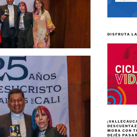
DISFRUTA LA
¡VALLECAUC
DESCUENTAZO
MORA CON T
DEJÉS PASA