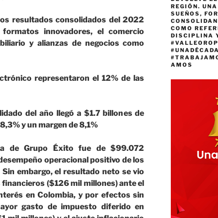
REGIÓN. UN
SUEÑOS, FO
 los resultados consolidados del 2022
CONSOLIDAN
COMO REFER
 formatos innovadores, el comercio
DISCIPLINA 
obiliario y alianzas de negocios como
#VALLEORO
#UNADÉCAD
#TRABAJAM
AMOS
ctrónico representaron el 12% de las
idado del año llegó
a $1.7 billon
es de
 8,3% y un margen de 8,1%
ada de Grupo Éxito fue de $99.072
 desempe
ño operacional
positivo
de los
. Sin
embargo, el resultado neto se vio
inancieros ($126 mil millones) ante el
nterés en Colombia, y por efectos sin
ayor gasto de impuesto diferido en