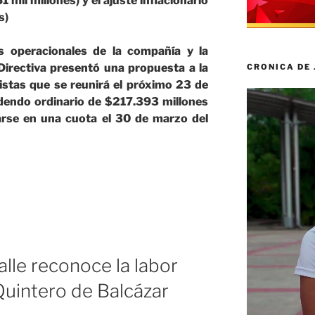
mil millones) y el ajuste inflacionario
s)
s operacionales de la compañía y la
 Directiva presentó una propuesta a la
CRONICA DE
stas que se reunirá el próximo 23 de
Reproductor
idendo ordinario de $217.393 millones
de
garse en una cuota el 30 de marzo del
vídeo
es
s
lle reconoce la labor
Quintero de Balcázar