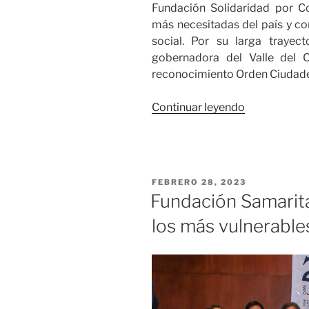
Fundación Solidaridad por Co
más necesitadas del país y con
social. Por su larga trayec
gobernadora del Valle del 
reconocimiento Orden Ciudade
«Gobernado
Continuar leyendo
del
Valle
reconoce
la
PUBLICADO
FEBRERO 28, 2023
labor
EL
Fundación Samarita
altruista
los más vulnerable
de
Nydia
Quintero
de
Balcázar»