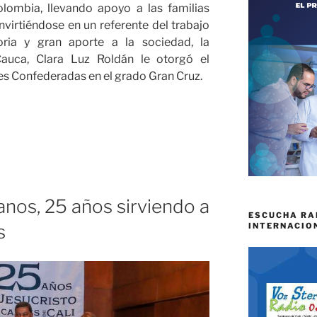
lombia, llevando apoyo a las familias
virtiéndose en un referente del trabajo
toria y gran aporte a la sociedad, la
Cauca, Clara Luz Roldán le otorgó el
s Confederadas en el grado Gran Cruz.
ra
nos, 25 años sirviendo a
ESCUCHA RA
INTERNACIO
s