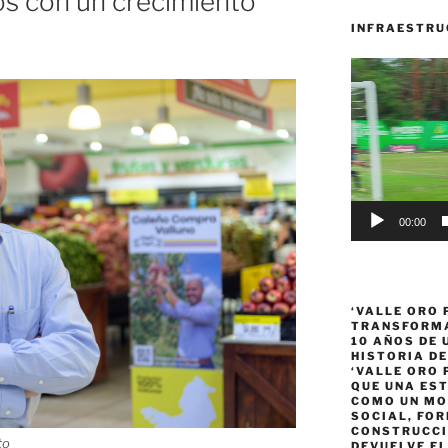
os con un crecimiento
INFRAESTRU
Reproductor
de
vídeo
00:00
‘VALLE ORO 
TRANSFORMA
10 AÑOS DE
HISTORIA DE
‘VALLE ORO 
QUE UNA ES
COMO UN MO
SOCIAL, FOR
CONSTRUCCI
to
DEVUELVE EL