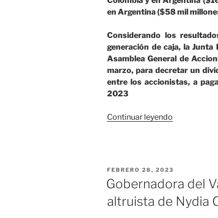
Colombia y en Argentina ($161 
en Argentina ($58 mil millone
Considerando los resultado
generación de caja, la Junta
Asamblea General de Accioni
marzo, para decretar un div
entre los accionistas, a pa
2023
«Grupo
Continuar leyendo
Éxito
registró
ingresos
operacional
PUBLICADO
FEBRERO 28, 2023
consolidado
EL
Gobernadora del Va
en
altruista de Nydia 
2022
por