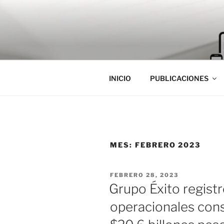
Saltar
al
contenido
INICIO
PUBLICACIONES
MES:
FEBRERO 2023
PUBLICADO
FEBRERO 28, 2023
EL
Grupo Éxito regist
operacionales con