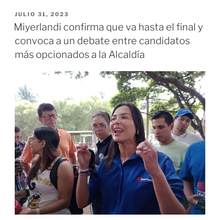
1
de
PUBLICADO
JULIO 31, 2023
EL
agosto
Miyerlandi confirma que va hasta el final y
se
convoca a un debate entre candidatos
implementa
más opcionados a la Alcaldía
plan
de
desvíos
para
avanzar
en
construcción
de
accesos
al
nuevo
puente
de
Juanchito»