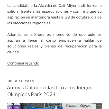
La candidata a la Alcaldía de Cali Miyerlandi Torres le
salió al frente a las especulaciones y confirmó que su
aspiración se mantendrá hasta el 29 de octubre, día de
las elecciones regionales.
Además, señaló que es momento de que quienes
aspiran a llegar al cargo empiecen a hablar de
soluciones reales y planes de recuperación para la
ciudad.
«Miyerlandi
Continuar leyendo
confirma
que
va
PUBLICADO
JULIO 31, 2023
EL
hasta
Arnovis Dalmero clasificó a los Juegos
el
Olímpicos París 2024
final
y