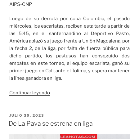
AIPS-CNP
Luego de su derrota por copa Colombia, el pasado
miércoles, los escarlatas, reciben esta tarde a partir de
las 5:45, en el sanfernandino al Deportivo Pasto,
América aplazó su juego frente a Unión Magdalena, por
la fecha 2, de la liga, por falta de fuerza pública para
dicho partido, los pastusos han conseguido dos
empates en este torneo, el equipo escarlata, ganó su
primer juego en Cali, ante el Tolima, y espera mantener
la línea ganadora en liga.
«América
Continuar leyendo
a
pasar
la
PUBLICADO
JULIO 30, 2023
EL
página»
De La Pava se estrena en liga