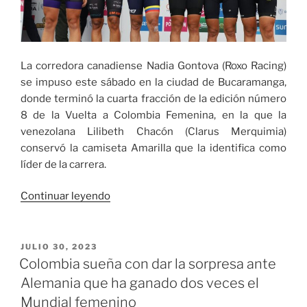
La corredora canadiense Nadia Gontova (Roxo Racing)
se impuso este sábado en la ciudad de Bucaramanga,
donde terminó la cuarta fracción de la edición número
8 de la Vuelta a Colombia Femenina, en la que la
venezolana Lilibeth Chacón (Clarus Merquimia)
conservó la camiseta Amarilla que la identifica como
líder de la carrera.
«La
Continuar leyendo
corredora
canadiense
Nadia
PUBLICADO
JULIO 30, 2023
EL
Gontova
Colombia sueña con dar la sorpresa ante
la
Alemania que ha ganado dos veces el
cuarta
Mundial femenino