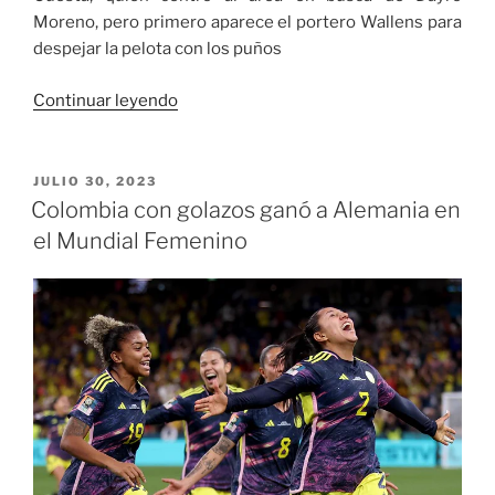
Moreno, pero primero aparece el portero Wallens para
despejar la pelota con los puños
«Once
Continuar leyendo
Caldas
gana
al
PUBLICADO
JULIO 30, 2023
EL
Deportivo
Colombia con golazos ganó a Alemania en
Cali
el Mundial Femenino
en
Palogrande»