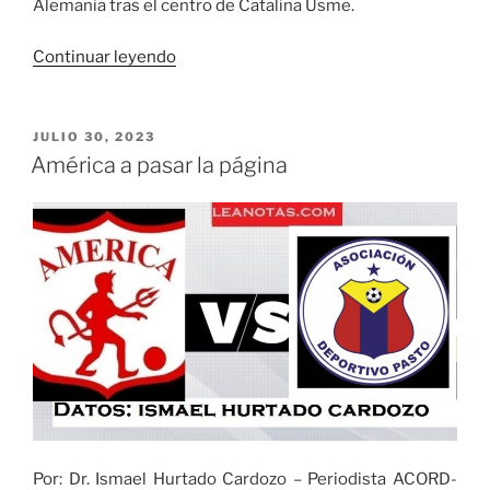
Alemania tras el centro de Catalina Usme.
«Colombia
Continuar leyendo
con
golazos
ganó
PUBLICADO
JULIO 30, 2023
EL
a
América a pasar la página
Alemania
en
el
Mundial
Femenino»
Por: Dr. Ismael Hurtado Cardozo – Periodista ACORD-