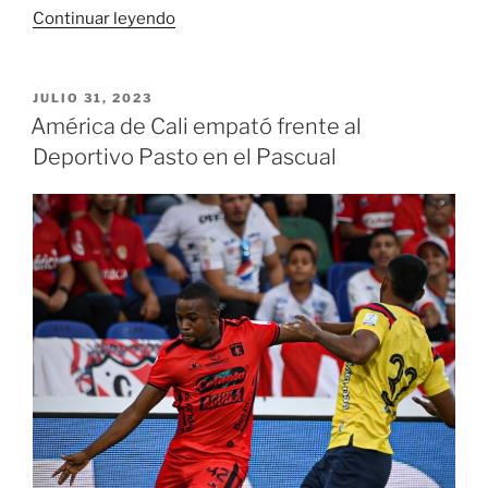
«Arnovis
Continuar leyendo
Dalmero
clasificó
a
PUBLICADO
JULIO 31, 2023
EL
los
América de Cali empató frente al
Juegos
Deportivo Pasto en el Pascual
Olímpicos
París
2024»