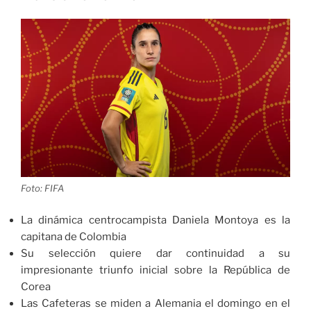
etapa
en
la
ciudad
de
Bucaramanga
de
la
Vuelta
a
Colombia
Femenina»
Foto: FIFA
La dinámica centrocampista Daniela Montoya es la
capitana de Colombia
Su selección quiere dar continuidad a su
impresionante triunfo inicial sobre la República de
Corea
Las Cafeteras se miden a Alemania el domingo en el