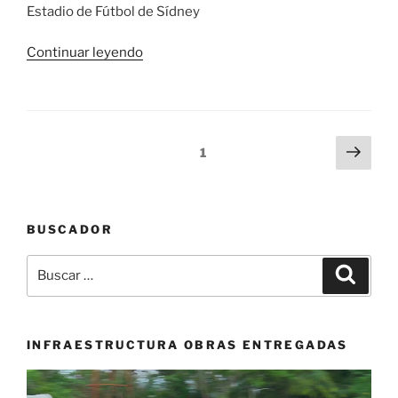
Estadio de Fútbol de Sídney
«Colombia
Continuar leyendo
sueña
con
dar
la
Navegación
Sigu
Página
1
sorpresa
pági
de
ante
entradas
Alemania
que
BUSCADOR
ha
Buscar
ganado
Buscar
por:
dos
veces
el
INFRAESTRUCTURA OBRAS ENTREGADAS
Mundial
femenino»
Reproductor