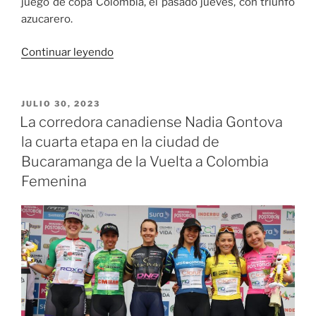
juego de copa Colombia, el pasado jueves, con triunfo
azucarero.
«De
Continuar leyendo
La
Pava
se
PUBLICADO
JULIO 30, 2023
EL
estrena
La corredora canadiense Nadia Gontova
en
la cuarta etapa en la ciudad de
liga»
Bucaramanga de la Vuelta a Colombia
Femenina