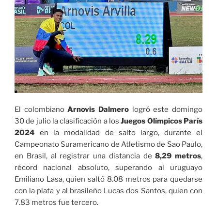
convoca
a
un
debate
entre
candidatos
más
opcionados
a
la
El colombiano
Arnovis Dalmero
logró este domingo
Alcaldía»
30 de julio la clasificación a los
Juegos Olímpicos París
2024
en la modalidad de salto largo, durante el
Campeonato Suramericano de Atletismo de Sao Paulo,
en Brasil, al registrar una distancia de
8,29 metros
,
récord nacional absoluto, superando al uruguayo
Emiliano Lasa, quien saltó 8.08 metros para quedarse
con la plata y al brasileño Lucas dos Santos, quien con
7.83 metros fue tercero.