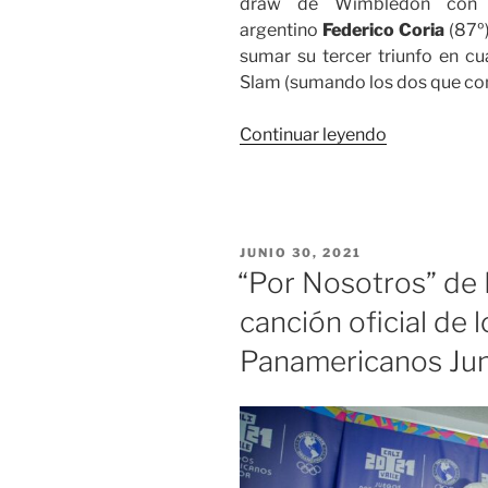
draw de Wimbledon con un
argentino
Federico Coria
(87º)
sumar su tercer triunfo en c
Slam (sumando los dos que con
«Camila
Continuar leyendo
Osorio
y
Daniel
Galán
PUBLICADO
JUNIO 30, 2021
se
EL
“Por Nosotros” de 
visten
canción oficial de 
de
victoria
Panamericanos Jun
en
Winbledon»