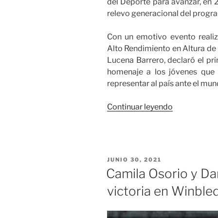
del Deporte para avanzar, en 2
relevo generacional del progr
Con un emotivo evento realiz
Alto Rendimiento en Altura de 
Lucena Barrero, declaró el p
homenaje a los jóvenes que c
representar al país ante el mun
«Mindeport
Continuar leyendo
lideró
el
conversator
que
PUBLICADO
JUNIO 30, 2021
oficializó
EL
Camila Osorio y Dan
el
victoria en Winble
30
de
junio