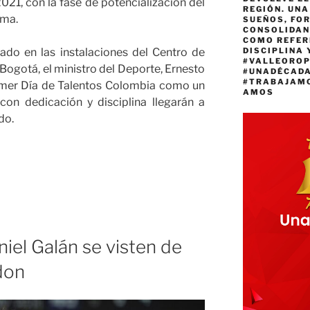
021, con la fase de potencialización del
REGIÓN. UN
ama.
SUEÑOS, FO
CONSOLIDAN
COMO REFER
ado en las instalaciones del Centro de
DISCIPLINA 
#VALLEORO
Bogotá, el ministro del Deporte, Ernesto
#UNADÉCAD
#TRABAJAM
rimer Día de Talentos Colombia como un
AMOS
on dedicación y disciplina llegarán a
do.
e
io
iel Galán se visten de
don