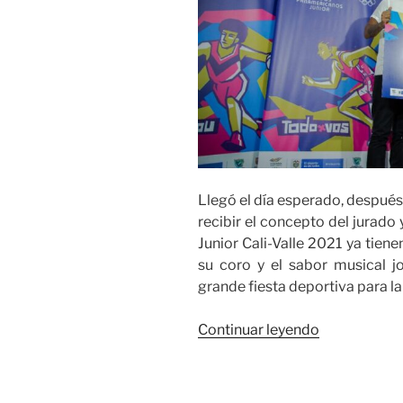
Llegó el día esperado, después
recibir el concepto del jurado
Junior Cali-Valle 2021 ya tiene
su coro y el sabor musical j
grande fiesta deportiva para la
«“Por
Continuar leyendo
Nosotros”
de
Hendrix