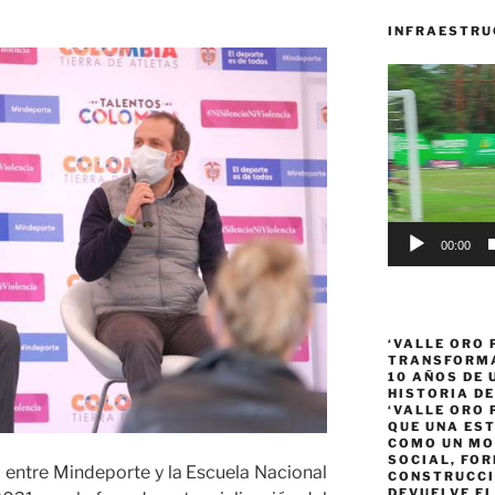
INFRAESTRU
Reproductor
de
vídeo
00:00
‘VALLE ORO 
TRANSFORMA
10 AÑOS DE
HISTORIA DE
‘VALLE ORO 
QUE UNA ES
COMO UN MO
SOCIAL, FOR
o entre Mindeporte y la Escuela Nacional
CONSTRUCCI
DEVUELVE EL