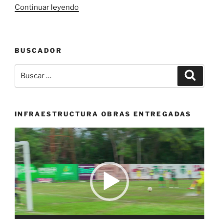
«Seis
Continuar leyendo
colombianos
presentes
en
BUSCADOR
la
edición
Buscar
Buscar
81
por:
del
Skoda
Tour
INFRAESTRUCTURA OBRAS ENTREGADAS
Luxemburgo»
Reproductor
de
vídeo