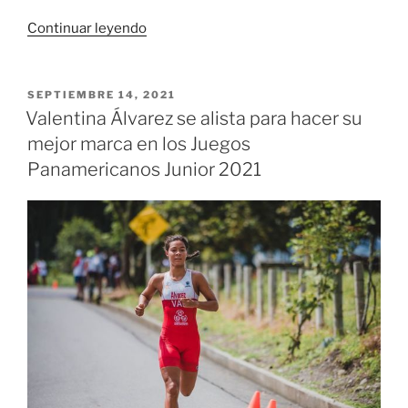
«La
Continuar leyendo
Unidad
Deportiva
Panamericana
PUBLICADO
SEPTIEMBRE 14, 2021
EL
Jaime
Valentina Álvarez se alista para hacer su
Aparicio
mejor marca en los Juegos
recibirá
Panamericanos Junior 2021
los
I
Juegos
Panamericanos
renovada»