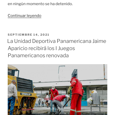
en ningún momento se ha detenido.
«Gobernadora
Continuar leyendo
del
Valle
del
PUBLICADO
SEPTIEMBRE 14, 2021
EL
Cauca
La Unidad Deportiva Panamericana Jaime
constató
Aparicio recibirá los I Juegos
los
Panamericanos renovada
avances
del
nuevo
puente
de
juanchito
sobre
el
río
Cauca»