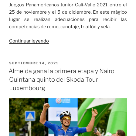
Juegos Panamericanos Junior Cali-Valle 2021, entre el
25 de noviembre y el 5 de diciembre. En este mágico
lugar se realizan adecuaciones para recibir las
competencias de remo, canotaje, triatlón y vela.
«Christopher
Continuar leyendo
Grutt,
el
DTI
PUBLICADO
SEPTIEMBRE 14, 2021
EL
de
Almeida gana la primera etapa y Nairo
remo
Quintana quinto del Skoda Tour
complacido
Luxembourg
con
el
Lago
Calima
como
escenario
de