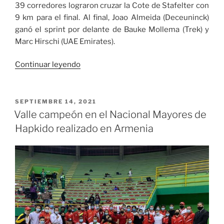
39 corredores lograron cruzar la Cote de Stafelter con
9 km para el final. Al final, Joao Almeida (Deceuninck)
ganó el sprint por delante de Bauke Mollema (Trek) y
Marc Hirschi (UAE Emirates).
«Almeida
Continuar leyendo
gana
la
primera
PUBLICADO
SEPTIEMBRE 14, 2021
EL
etapa
Valle campeón en el Nacional Mayores de
y
Hapkido realizado en Armenia
Nairo
Quintana
quinto
del
Skoda
Tour
Luxembourg»