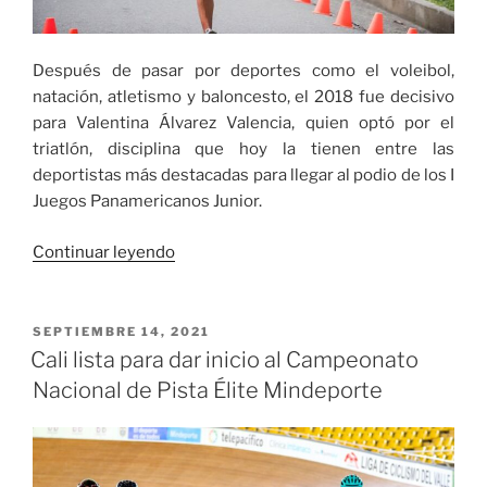
Después de pasar por deportes como el voleibol,
natación, atletismo y baloncesto, el 2018 fue decisivo
para Valentina Álvarez Valencia, quien optó por el
triatlón, disciplina que hoy la tienen entre las
deportistas más destacadas para llegar al podio de los I
Juegos Panamericanos Junior.
«Valentina
Continuar leyendo
Álvarez
se
alista
PUBLICADO
SEPTIEMBRE 14, 2021
EL
para
Cali lista para dar inicio al Campeonato
hacer
Nacional de Pista Élite Mindeporte
su
mejor
marca
en