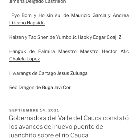
Jimena Delgado Castrillon
Pyo Bom y Ho sin sul de
Mauricio Garcia
y
Andrea
Lizcano Hapkido
Kaizen y Tao Shen de Yumbo
Jc Hapk
y
Edgar Coaji Z
Hanguk de Palmira Maestro
Maestro Hector Afic
Chalela Lopez
Hwarangs de Cartago
Jesus Zuluaga
Red Dragon de Buga
Javi Cor
PUBLICADO
SEPTIEMBRE 14, 2021
EL
Gobernadora del Valle del Cauca constató
los avances del nuevo puente de
juanchito sobre el río Cauca