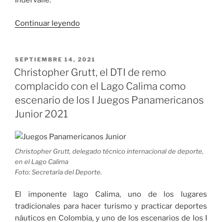
Indervalle.
«Inició
Continuar leyendo
la
primera
ronda
PUBLICADO
SEPTIEMBRE 14, 2021
EL
en
Christopher Grutt, el DTI de remo
el
complacido con el Lago Calima como
Campeonato
escenario de los I Juegos Panamericanos
Final
Junior 2021
Nacional
de
ajedrez
Christopher Grutt, delegado técnico internacional de deporte,
en
en el Lago Calima
Cali»
Foto: Secretaría del Deporte.
El imponente lago Calima, uno de los lugares
tradicionales para hacer turismo y practicar deportes
náuticos en Colombia, y uno de los escenarios de los I