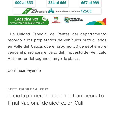
La Unidad Especial de Rentas del departamento
recordó a los propietarios de vehículos matriculados
en Valle del Cauca, que el próximo 30 de septiembre
vence el plazo para el pago del Impuesto del Vehículo
Automotor del segundo rango de placas.
«El
Continuar leyendo
30
de
septiembre
PUBLICADO
SEPTIEMBRE 14, 2021
EL
vence
Inició la primera ronda en el Campeonato
el
Final Nacional de ajedrez en Cali
plazo
para