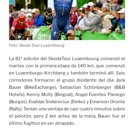
los
I
Juegos
Panamericanos
Junior
2021»
Foto: Skoda Tour Luxembourg
La 81ª edición del SkodaTour Luxembourg comenzó el
martes con la primera etapa de 140 km, que comenzó
en Luxemburgo-Kirchberg y también terminó allí. Seis
corredores formaron el grupo disidente del día: Jack
Bauer (BikeExchange), Sebastian Schönberger (B&B
Hotels), Kenny Molly (Bingoal), Angel Fuentes Paniego
(Burgos), Evaldas Siskevicius (Delko) y Emerson Oronte
(Rally). Tenían una ventaja de casi cuatro minutos sobre
el pelotón, pero 2 km antes de la meta, Bauer fue el
último fugitivo en ser atrapado.