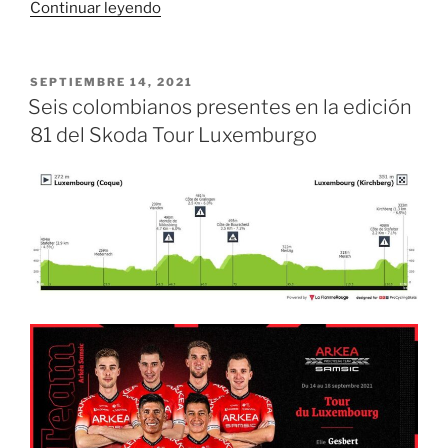
«Cali
Continuar leyendo
lista
para
dar
PUBLICADO
SEPTIEMBRE 14, 2021
EL
inicio
Seis colombianos presentes en la edición
al
81 del Skoda Tour Luxemburgo
Campeonato
Nacional
de
Pista
Élite
Mindeporte»