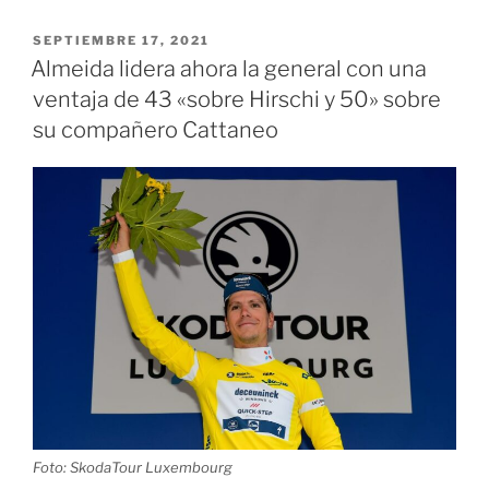
Bolívar
y
PUBLICADO
SEPTIEMBRE 17, 2021
EL
Fondo
Almeida lidera ahora la general con una
de
ventaja de 43 «sobre Hirschi y 50» sobre
Adaptación
su compañero Cattaneo
entregan
dos
megacolegios
en
el
sur
de
Bolívar»
Foto: SkodaTour Luxembourg