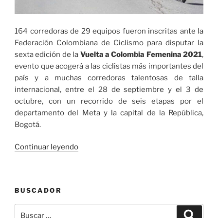
164 corredoras de 29 equipos fueron inscritas ante la
Federación Colombiana de Ciclismo para disputar la
sexta edición de la
Vuelta a Colombia Femenina
2021
,
evento que acogerá a las ciclistas más importantes del
país y a muchas corredoras talentosas de talla
internacional, entre el 28 de septiembre y el 3 de
octubre, con un recorrido de seis etapas por el
departamento del Meta y la capital de la República,
Bogotá.
«Lista
Continuar leyendo
provisional
de
equipos
BUSCADOR
Vuelta
a
Buscar
Buscar
Colombia