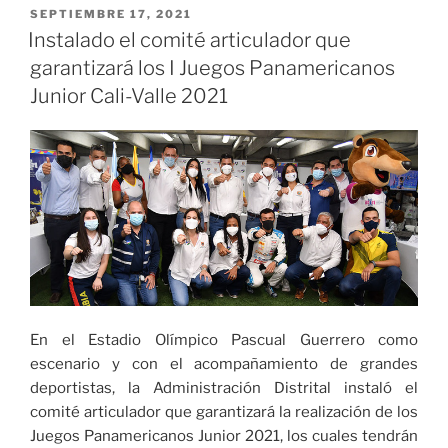
de
PUBLICADO
SEPTIEMBRE 17, 2021
EL
la
Instalado el comité articulador que
comunidad
garantizará los I Juegos Panamericanos
indígena
Junior Cali-Valle 2021
Wounaan
recibieron
subsidios
de
arrendamiento
y
bonos
de
alimentación»
En el Estadio Olímpico Pascual Guerrero como
escenario y con el acompañamiento de grandes
deportistas, la Administración Distrital instaló el
comité articulador que garantizará la realización de los
Juegos Panamericanos Junior 2021, los cuales tendrán