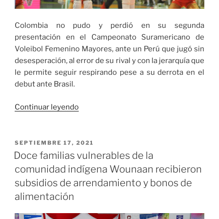
Colombia no pudo y perdió en su segunda
presentación en el Campeonato Suramericano de
Voleibol Femenino Mayores, ante un Perú que jugó sin
desesperación, al error de su rival y con la jerarquía que
le permite seguir respirando pese a su derrota en el
debut ante Brasil.
«Colombia
Continuar leyendo
perdió
ante
Perú
PUBLICADO
SEPTIEMBRE 17, 2021
EL
en
Doce familias vulnerables de la
el
comunidad indígena Wounaan recibieron
Campeonato
subsidios de arrendamiento y bonos de
Suramericano
alimentación
de
Voleibol