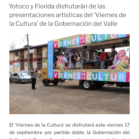
EL
ofrece
Yotoco y Florida disfrutarán de las
variada
presentaciones artísticas del ‘Viernes de
oferta
la Cultura’ de la Gobernación del Valle
para
disfrutar
del
Día
de
Amor
y
Amistad»
El ‘Viernes de la Cultura’ se disfrutará este viernes 17
de septiembre por partida doble, la Gobernación del