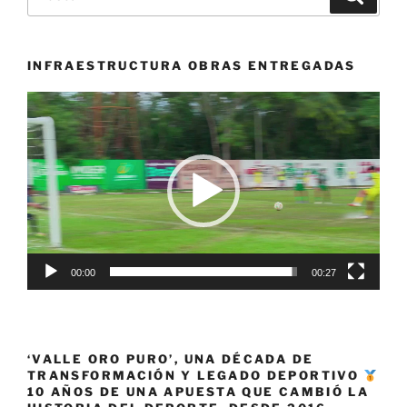
por:
Femenina
2021»
INFRAESTRUCTURA OBRAS ENTREGADAS
Reproductor
de
vídeo
00:00
00:27
‘VALLE ORO PURO’, UNA DÉCADA DE
TRANSFORMACIÓN Y LEGADO DEPORTIVO
10 AÑOS DE UNA APUESTA QUE CAMBIÓ LA