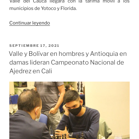
Valle del Cauca llegará con la tarima móvil a los
municipios de Yotoco y Florida.
«Yotoco
Continuar leyendo
y
Florida
disfrutarán
PUBLICADO
SEPTIEMBRE 17, 2021
EL
de
Valle y Bolívar en hombres y Antioquia en
las
damas lideran Campeonato Nacional de
presentaciones
Ajedrez en Cali
artísticas
del
‘Viernes
de
la
Cultura’
de
la
Gobernación