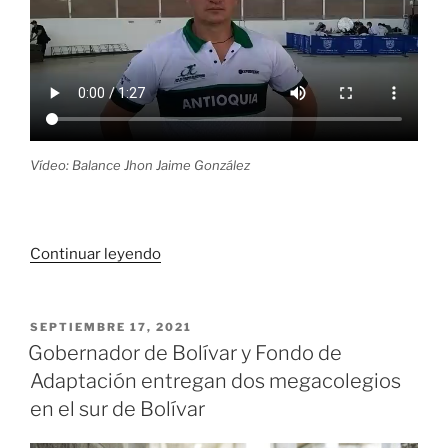
Vídeo: Balance Jhon Jaime González
«Antioquia
Continuar leyendo
ganó
el
Campeonato
PUBLICADO
SEPTIEMBRE 17, 2021
EL
Nacional
Gobernador de Bolívar y Fondo de
de
Adaptación entregan dos megacolegios
Pista
en el sur de Bolívar
Elite
en