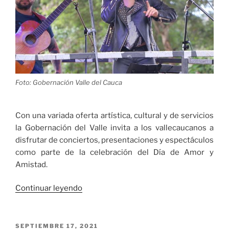
50»
sobre
su
compañero
Cattaneo»
Foto: Gobernación Valle del Cauca
Con una variada oferta artística, cultural y de servicios
la Gobernación del Valle invita a los vallecaucanos a
disfrutar de conciertos, presentaciones y espectáculos
como parte de la celebración del Día de Amor y
Amistad.
«La
Continuar leyendo
Gobernación
del
Valle
PUBLICADO
SEPTIEMBRE 17, 2021