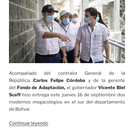
Cali»
Acompañado del contralor General de la
República,
Carlos Felipe Córdoba
y de la gerente
del
Fondo de Adaptación,
el gobernador
Vicente Blel
Scaff
hizo entrega este jueves 16 de septiembre dos
modernos megacolegios en el sur del departamento
de Bolívar.
«Gobernador
Continuar leyendo
de