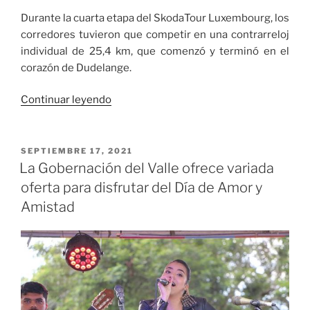
Durante la cuarta etapa del SkodaTour Luxembourg, los
corredores tuvieron que competir en una contrarreloj
individual de 25,4 km, que comenzó y terminó en el
corazón de Dudelange.
«Almeida
Continuar leyendo
lidera
ahora
la
PUBLICADO
SEPTIEMBRE 17, 2021
EL
general
La Gobernación del Valle ofrece variada
con
oferta para disfrutar del Día de Amor y
una
Amistad
ventaja
de
43
«sobre
Hirschi
y