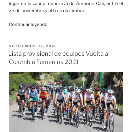
lugar en la capital deportiva de América, Cali, entre el
25 de noviembre y el 5 de diciembre.
«Instalado
Continuar leyendo
el
comité
articulador
PUBLICADO
SEPTIEMBRE 17, 2021
EL
que
Lista provisional de equipos Vuelta a
garantizará
Colombia Femenina 2021
los
I
Juegos
Panamericanos
Junior
Cali-
Valle
2021»