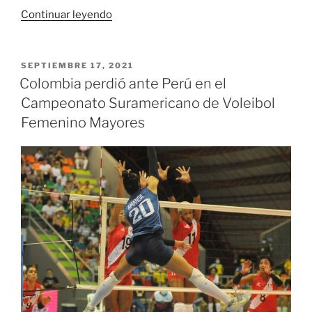
«Valle
Continuar leyendo
y
Bolívar
en
PUBLICADO
SEPTIEMBRE 17, 2021
EL
hombres
Colombia perdió ante Perú en el
y
Campeonato Suramericano de Voleibol
Antioquia
Femenino Mayores
en
damas
lideran
Campeonato
Nacional
de
Ajedrez
en
Cali»