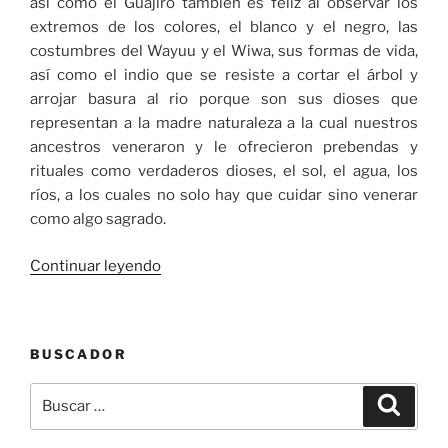
así como el Guajiro también es feliz al observar los
extremos de los colores, el blanco y el negro, las
costumbres del Wayuu y el Wiwa, sus formas de vida,
así como el indio que se resiste a cortar el árbol y
arrojar basura al rio porque son sus dioses que
representan a la madre naturaleza a la cual nuestros
ancestros veneraron y le ofrecieron prebendas y
rituales como verdaderos dioses, el sol, el agua, los
ríos, a los cuales no solo hay que cuidar sino venerar
como algo sagrado.
«La
Continuar leyendo
Guajira
bonita
y
BUSCADOR
positiva,
donde
Buscar
Buscar
los
por:
guajiros