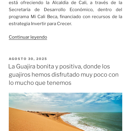
está ofreciendo la Alcaldía de Cali, a través de la
Secretaría de Desarrollo Económico, dentro del
programa Mi Cali Beca, financiado con recursos de la
estrategia Invertir para Crecer.
«Caleños
Continuar leyendo
podrán
acceder
a
PUBLICADO
AGOSTO 30, 2025
EL
1840
La Guajira bonita y positiva, donde los
becas
guajiros hemos disfrutado muy poco con
con
lo mucho que tenemos
subsidio
de
alimentación
y
transporte»