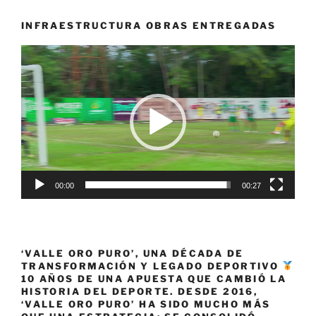
hemos
disfrutado
INFRAESTRUCTURA OBRAS ENTREGADAS
muy
Reproductor
poco
de
con
vídeo
lo
mucho
que
tenemos»
00:00
00:27
‘VALLE ORO PURO’, UNA DÉCADA DE
TRANSFORMACIÓN Y LEGADO DEPORTIVO
10 AÑOS DE UNA APUESTA QUE CAMBIÓ LA
HISTORIA DEL DEPORTE. DESDE 2016,
‘VALLE ORO PURO’ HA SIDO MUCHO MÁS