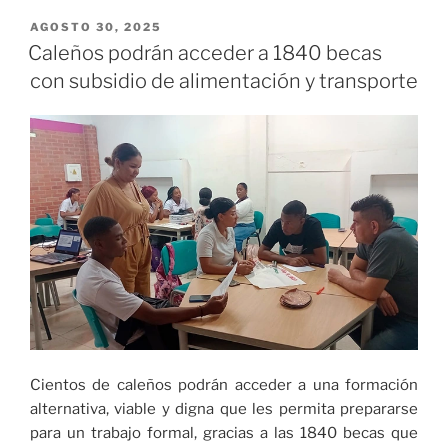
quieren
frenar
PUBLICADO
AGOSTO 30, 2025
EL
al
Caleños podrán acceder a 1840 becas
Poderoso»
con subsidio de alimentación y transporte
Cientos de caleños podrán acceder a una formación
alternativa, viable y digna que les permita prepararse
para un trabajo formal, gracias a las 1840 becas que