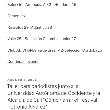
Selección Antioquia A 32 – Honduras 16
Femenino
Risaralda 29- Atlántico 23
Valle 28 – Selección Colombia Junior 27
Club AD CHbI/Bahia de Brasil 42-Selección Córdoba 16
«En
Continuar leyendo
un
intenso
partido
PUBLICADO
AGOSTO 7, 2025
EL
Valle
Taller para periodistas junto a la
Femenino
Universidad Autónoma de Occidente y la
ganó
Alcaldía de Cali “Cómo narrar el Festival
a
Petronio Álvarez”
Colombia