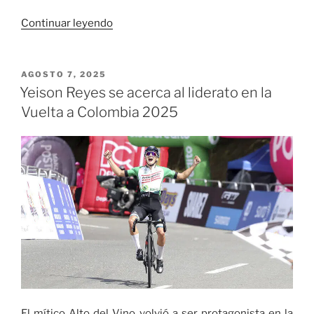
las
Flores
«Taller
Continuar leyendo
Medellín
para
2025»
periodistas
junto
PUBLICADO
AGOSTO 7, 2025
EL
a
Yeison Reyes se acerca al liderato en la
la
Vuelta a Colombia 2025
Universidad
Autónoma
de
Occidente
y
la
Alcaldía
de
Cali
“Cómo
narrar
el
El mítico Alto del Vino volvió a ser protagonista en la