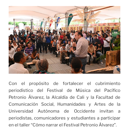
mientras
que
en
el
masculino
cayó
frente
a
Córdoba
en
el
XXII
Con el propósito de fortalecer el cubrimiento
Torneo
periodístico del Festival de Música del Pacífico
Internacional
Petronio Álvarez, la Alcaldía de Cali y la Facultad de
de
Comunicación Social, Humanidades y Artes de la
Balonmano
Universidad Autónoma de Occidente invitan a
Feria
periodistas, comunicadores y estudiantes a participar
de
en el taller “Cómo narrar el Festival Petronio Álvarez”.