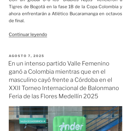
Tigres de Bogotá en la fase 1B de la Copa Colombia y
ahora enfrentarán a Atlético Bucaramanga en octavos
de final.
«América
Continuar leyendo
cumple
su
trámite
PUBLICADO
AGOSTO 7, 2025
EL
en
En un intenso partido Valle Femenino
Copa
ganó a Colombia mientras que en el
Colombia
masculino cayó frente a Córdoba en el
y
XXII Torneo Internacional de Balonmano
avanza
Feria de las Flores Medellín 2025
a
octavos
de
final»