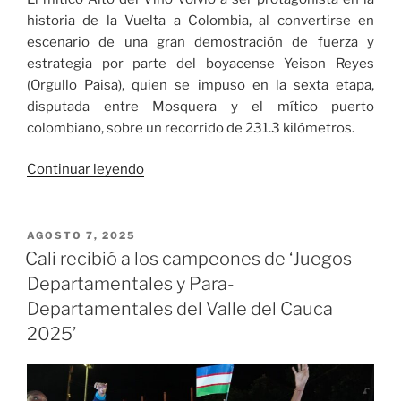
Festival
historia de la Vuelta a Colombia, al convertirse en
Petronio
escenario de una gran demostración de fuerza y
Álvarez”»
estrategia por parte del boyacense Yeison Reyes
(Orgullo Paisa), quien se impuso en la sexta etapa,
disputada entre Mosquera y el mítico puerto
colombiano, sobre un recorrido de 231.3 kilómetros.
«Yeison
Continuar leyendo
Reyes
se
acerca
PUBLICADO
AGOSTO 7, 2025
EL
al
Cali recibió a los campeones de ‘Juegos
liderato
Departamentales y Para-
en
Departamentales del Valle del Cauca
la
2025’
Vuelta
a
Colombia