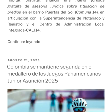
Hábitat Distrital, anuncia una
nueva jornada
gratuita
de
asesoría jurídica sobre titulación de
predios
en el barrio Puertas del Sol (
Comuna 14
), en
articulación con la Superintendencia de Notariado y
Registro y el Centro de Administración Local
Integrada-CALI 14.
«Este
Continuar leyendo
jueves
jornada
gratuita
PUBLICADO
AGOSTO 21, 2025
EL
de
Colombia se mantiene segunda en el
asesoría
medallero de los Juegos Panamericanos
jurídica
Junior Asunción 2025
para
titulación
de
viviendas
en