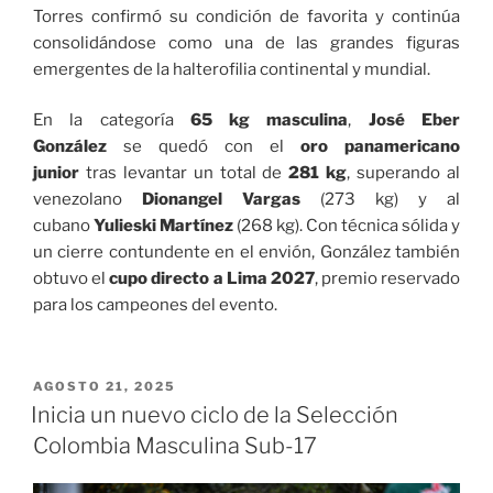
Torres confirmó su condición de favorita y continúa
consolidándose como una de las grandes figuras
emergentes de la halterofilia continental y mundial.
En la categoría
65 kg masculina
,
José Eber
González
se quedó con el
oro panamericano
junior
tras levantar un total de
281 kg
, superando al
venezolano
Dionangel Vargas
(273 kg) y al
cubano
Yulieski Martínez
(268 kg). Con técnica sólida y
un cierre contundente en el envión, González también
obtuvo el
cupo directo a Lima 2027
, premio reservado
para los campeones del evento.
PUBLICADO
AGOSTO 21, 2025
EL
Inicia un nuevo ciclo de la Selección
Colombia Masculina Sub-17