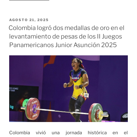
se
mantiene
segunda
PUBLICADO
AGOSTO 21, 2025
EL
en
Colombia logró dos medallas de oro en el
el
levantamiento de pesas de los II Juegos
medallero
Panamericanos Junior Asunción 2025
de
los
Juegos
Panamericanos
Junior
Asunción
2025 «
Colombia vivió una jornada histórica en el