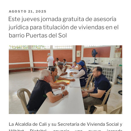
hoy
deben
PUBLICADO
AGOSTO 21, 2025
EL
ser
Este jueves jornada gratuita de asesoría
espacios
jurídica para titulación de viviendas en el
seguros
barrio Puertas del Sol
e
inclusivos
para
todos”,
GM
Hoteles»
La Alcaldía de Cali y su Secretaría de Vivienda Social y