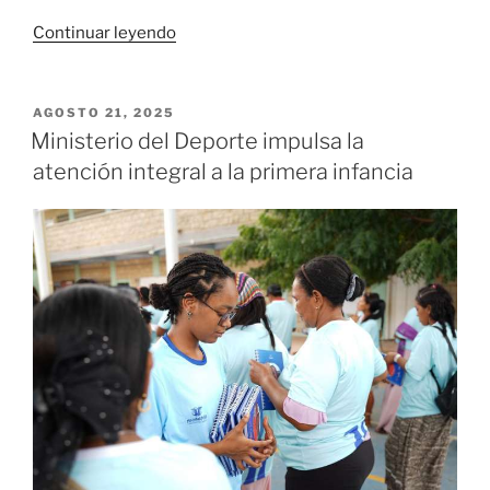
«Inicia
Continuar leyendo
un
nuevo
ciclo
PUBLICADO
AGOSTO 21, 2025
EL
de
Ministerio del Deporte impulsa la
la
atención integral a la primera infancia
Selección
Colombia
Masculina
Sub-
17»