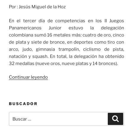
Por : Jesús Miguel de la Hoz
En el tercer día de competencias en los II Juegos
Panamericanos Junior estuvo la delegación
colombiana sumó 16 metales más: cuatro de oro, cinco
de plata y siete de bronce, en deportes como tiro con
arco, judo, gimnasia trampolín, ciclismo de pista,
natación y squash. En total, la delegación ha obtenido
32 medallas (nueve oros, nueve platas y 14 bronces).
«En
Continuar leyendo
el
tercer
día
BUSCADOR
de
los
Buscar
Buscar
II
por:
Juegos