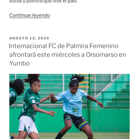
social y política que vive el país.
«En
Continuar leyendo
emotiva
ceremonia
fue
PUBLICADO
AGOSTO 13, 2025
EL
entregado
Internacional FC de Palmira Femenino
el
afrontará este miércoles a Orsomarso en
Premio
Yumbo
Vallecaucano
de
Periodismo
‘Gerardo
Bedoya
Borrero’
en
sus
diferentes
categorías»