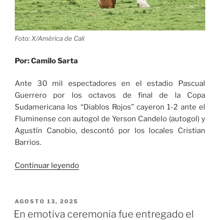
Foto: X/América de Cali
Por: Camilo Sarta
Ante 30 mil espectadores en el estadio Pascual
Guerrero por los octavos de final de la Copa
Sudamericana los “Diablos Rojos” cayeron 1-2 ante el
Fluminense con autogol de Yerson Candelo (autogol) y
Agustín Canobio, descontó por los locales Cristian
Barrios.
«Absurda
Continuar leyendo
derrota
de
América
PUBLICADO
AGOSTO 13, 2025
EL
como
En emotiva ceremonia fue entregado el