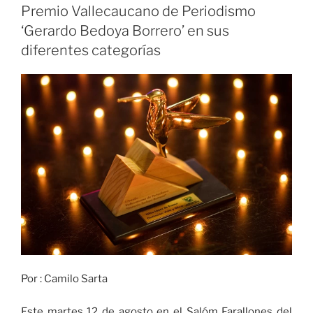
local
Premio Vallecaucano de Periodismo
ante
‘Gerardo Bedoya Borrero’ en sus
Fluminense»
diferentes categorías
Por : Camilo Sarta
Este martes 12 de agosto en el Salóm Farallones del