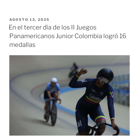
de
Colombia,
este
PUBLICADO
AGOSTO 13, 2025
EL
12
En el tercer día de los II Juegos
de
Panamericanos Junior Colombia logró 16
agosto
medallas
en
los
II
Juegos
Panamericanos
Junior
Asunción
2025»