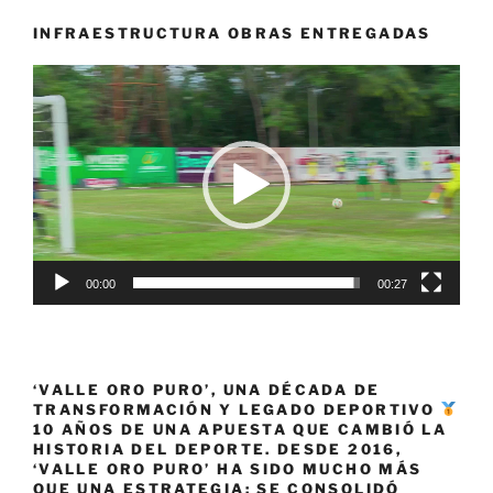
Panamericanos
Junior
INFRAESTRUCTURA OBRAS ENTREGADAS
Colombia
Reproductor
logró
de
16
vídeo
medallas»
00:00
00:27
‘VALLE ORO PURO’, UNA DÉCADA DE
TRANSFORMACIÓN Y LEGADO DEPORTIVO
10 AÑOS DE UNA APUESTA QUE CAMBIÓ LA
HISTORIA DEL DEPORTE. DESDE 2016,
‘VALLE ORO PURO’ HA SIDO MUCHO MÁS
QUE UNA ESTRATEGIA: SE CONSOLIDÓ