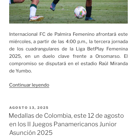
Internacional FC de Palmira Femenino afrontará este
miércoles, a partir de las 4:00 p.m., la tercera jornada
de los cuadrangulares de la Liga BetPlay Femenina
2025, en un duelo clave frente a Orsomarso. El
compromiso se disputará en el estadio Raúl Miranda
de Yumbo.
«Internacional
Continuar leyendo
FC
de
Palmira
PUBLICADO
AGOSTO 13, 2025
EL
Femenino
Medallas de Colombia, este 12 de agosto
afrontará
en los II Juegos Panamericanos Junior
este
Asunción 2025
miércoles