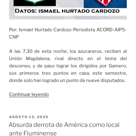
Vallecaucano
de
Periodismo
«Gerardo
Por: Ismael Hurtado Cardozo-Periodista ACORD-AIPS-
Bedoya
CNP
Borrero»»
A las 7.30 de esta noche, los azucareros, reciben al
Unión Magdalena, rival directo en el tema del
descenso, y de paso lograr los dirigidos por Gamero,
sus primeros tres puntos en casa, este semestre,
donde solo han logrado un punto de nueve disputados.
«Cali
Continuar leyendo
busca
sumar
de
PUBLICADO
AGOSTO 13, 2025
EL
a
Absurda derrota de América como local
tres
ante Fluminense