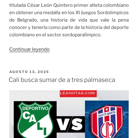
titulada César León Quintero primer atleta colombiano
en obtener una medalla en los XI Juegos Sordolimpicos
de Belgrado, una historia de vida que vale la pena
conocer y tenerla como parte de la historia del deporte
colombiano en el sector sordoparalímpico.
«Portal
Continuar leyendo
Leanotas.com
recibió
mención
PUBLICADO
AGOSTO 13, 2025
EL
especial
Cali busca sumar de a tres palmaseca
en
la
categoría
Periodismo
Deportivo
del
IV
Premio