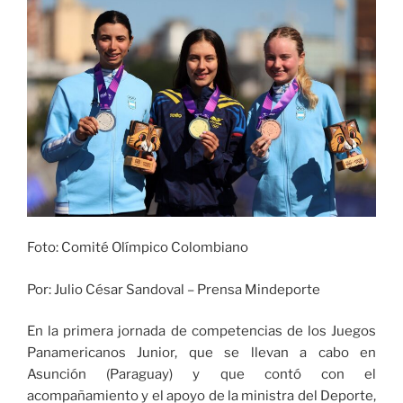
la
prueba
Saber
11,
gracias
a
gestión
de
la
Alcaldía
de
Cali»
Foto: Comité Olímpico Colombiano
Por: Julio César Sandoval – Prensa Mindeporte
En la primera jornada de competencias de los Juegos
Panamericanos Junior, que se llevan a cabo en
Asunción (Paraguay) y que contó con el
acompañamiento y el apoyo de la ministra del Deporte,