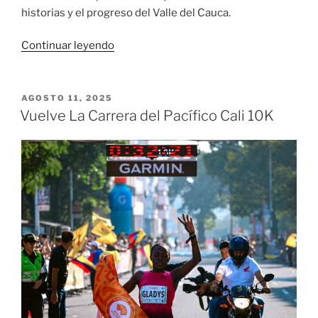
historias y el progreso del Valle del Cauca.
«Ceremonia
Continuar leyendo
de
entrega
del
PUBLICADO
AGOSTO 11, 2025
EL
Premio
Vuelve La Carrera del Pacífico Cali 10K
Vallecaucano
de
Periodismo»