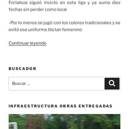
Fortaleza siguió invicto en esta liga y ya suma diez
fechas sin perder como local
-Por lo menos se jugó con los colores tradicionales y se
evitó ese uniforme lila tan femenino
«Sin
Continuar leyendo
»
Fortaleza»
de
BUSCADOR
visitante»
Buscar
Buscar
por:
INFRAESTRUCTURA OBRAS ENTREGADAS
Reproductor
de