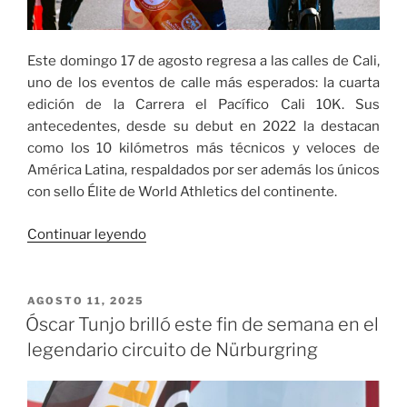
Este domingo 17 de agosto regresa a las calles de Cali,
uno de los eventos de calle más esperados: la cuarta
edición de la Carrera el Pacífico Cali 10K. Sus
antecedentes, desde su debut en 2022 la destacan
como los 10 kilómetros más técnicos y veloces de
América Latina, respaldados por ser además los únicos
con sello Élite de World Athletics del continente.
«Vuelve
Continuar leyendo
La
Carrera
del
PUBLICADO
AGOSTO 11, 2025
EL
Pacífico
Óscar Tunjo brilló este fin de semana en el
Cali
legendario circuito de Nürburgring
10K»