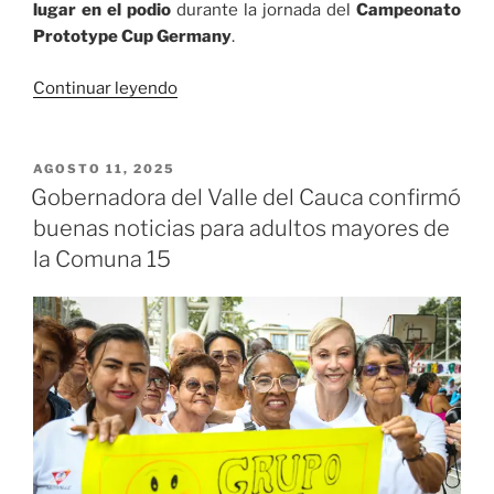
lugar en el podio
durante la jornada del
Campeonato
Prototype Cup Germany
.
«Óscar
Continuar leyendo
Tunjo brilló
este
fin
PUBLICADO
AGOSTO 11, 2025
EL
de
Gobernadora del Valle del Cauca confirmó
semana
buenas noticias para adultos mayores de
en
la Comuna 15
el
legendario
circuito
de Nürburgring»