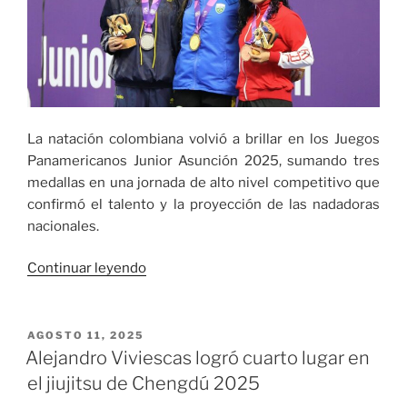
de
bronce
en
el
inicio
de
La natación colombiana volvió a brillar en los Juegos
los
Panamericanos Junior Asunción 2025, sumando tres
Juegos
medallas en una jornada de alto nivel competitivo que
Panamericanos
confirmó el talento y la proyección de las nadadoras
Junior»
nacionales.
«La
Continuar leyendo
natación
colombiana
suma
PUBLICADO
AGOSTO 11, 2025
EL
medallas
Alejandro Viviescas logró cuarto lugar en
en
el jiujitsu de Chengdú 2025
los