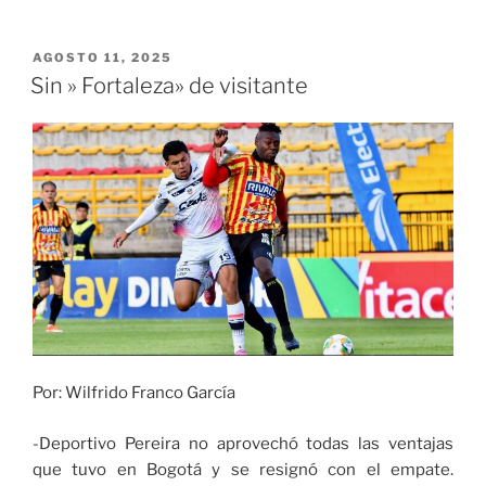
Viviescas
logró
cuarto
PUBLICADO
AGOSTO 11, 2025
EL
lugar
Sin » Fortaleza» de visitante
en
el
jiujitsu
de
Chengdú
2025»
Por: Wilfrido Franco García
-Deportivo Pereira no aprovechó todas las ventajas
que tuvo en Bogotá y se resignó con el empate.