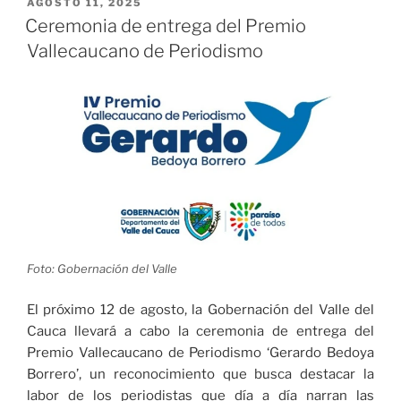
decreta
PUBLICADO
AGOSTO 11, 2025
EL
tres
Ceremonia de entrega del Premio
días
Vallecaucano de Periodismo
de
duelo
por
fallecimiento
de
Miguel
Uribe»
Foto: Gobernación del Valle
El próximo 12 de agosto, la Gobernación del Valle del
Cauca llevará a cabo la ceremonia de entrega del
Premio Vallecaucano de Periodismo ‘Gerardo Bedoya
Borrero’, un reconocimiento que busca destacar la
labor de los periodistas que día a día narran las