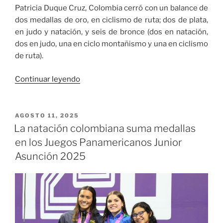
Patricia Duque Cruz, Colombia cerró con un balance de
dos medallas de oro, en ciclismo de ruta; dos de plata,
en judo y natación, y seis de bronce (dos en natación,
dos en judo, una en ciclo montañismo y una en ciclismo
de ruta).
«Los
Continuar leyendo
atletas
colombianos
sumaron
PUBLICADO
AGOSTO 11, 2025
EL
dos
La natación colombiana suma medallas
medallas
en los Juegos Panamericanos Junior
de
Asunción 2025
oro,
dos
de
plata
y
seis