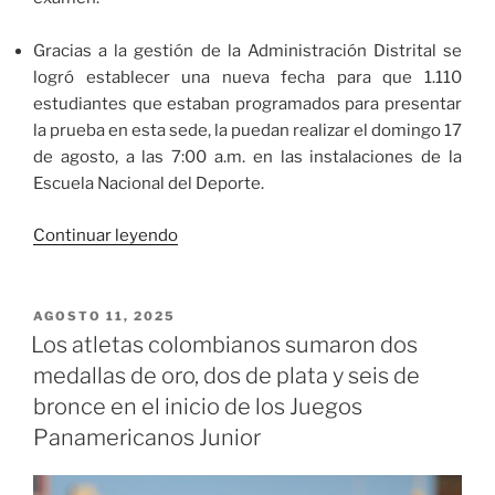
Gracias a la gestión de la Administración Distrital se
logró establecer una nueva fecha para que 1.110
estudiantes que estaban programados para presentar
la prueba en esta sede, la puedan realizar el domingo 17
de agosto, a las 7:00 a.m. en las instalaciones de la
Escuela Nacional del Deporte.
«ICFES
Continuar leyendo
establece
nueva
fecha
PUBLICADO
AGOSTO 11, 2025
EL
para
Los atletas colombianos sumaron dos
que
medallas de oro, dos de plata y seis de
1.110
bronce en el inicio de los Juegos
estudiantes
Panamericanos Junior
puedan
presentar