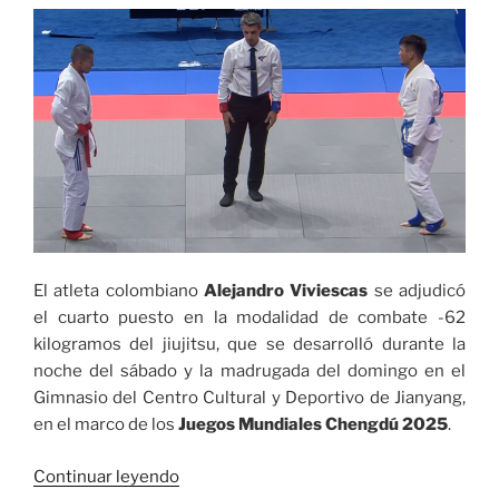
Juegos
Panamericanos
Junior
Asunción
2025»
El atleta colombiano
Alejandro Viviescas
se adjudicó
el cuarto puesto en la modalidad de combate -62
kilogramos del jiujitsu, que se desarrolló durante la
noche del sábado y la madrugada del domingo en el
Gimnasio del Centro Cultural y Deportivo de Jianyang,
en el marco de los
Juegos Mundiales Chengdú 2025
.
«Alejandro
Continuar leyendo