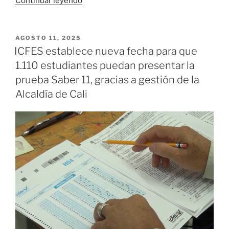
Continuar leyendo
del
Valle
del
PUBLICADO
AGOSTO 11, 2025
EL
Cauca
ICFES establece nueva fecha para que
confirmó
1.110 estudiantes puedan presentar la
buenas
prueba Saber 11, gracias a gestión de la
noticias
Alcaldía de Cali
para
adultos
mayores
de
la
Comuna
15»