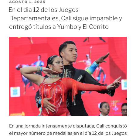
tenis
PUBLICADO
AGOSTO 1, 2025
EL
colombiano
En el dia 12 de los Juegos
para
Departamentales, Cali sigue imparable y
el
entregó títulos a Yumbo y El Cerrito
Mundial
de
República
Checa»
En una jornada intensamente disputada, Cali conquistó
el mayor número de medallas en el día 12 de los Juegos