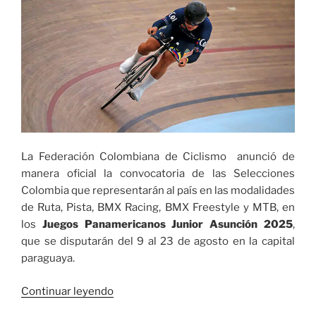
imparable
y
entregó
títulos
a
Yumbo
y
El
Cerrito»
La Federación Colombiana de Ciclismo anunció de
manera oficial la convocatoria de las Selecciones
Colombia que representarán al país en las modalidades
de Ruta, Pista, BMX Racing, BMX Freestyle y MTB, en
los
Juegos Panamericanos Junior Asunción 2025
,
que se disputarán del 9 al 23 de agosto en la capital
paraguaya.
«Convocados
Continuar leyendo
de