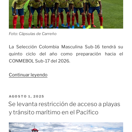
Foto: Cápsulas de Carreño
La Selección Colombia Masculina Sub-16 tendrá su
quinto ciclo del año como preparación hacia el
CONMEBOL Sub-17 del 2026.
«Convocatoria
Continuar leyendo
de
la
Selección
PUBLICADO
AGOSTO 1, 2025
EL
Colombia
Se levanta restricción de acceso a playas
Masculina
y tránsito marítimo en el Pacífico
Sub
16
para