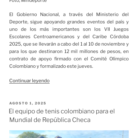
Foto; Mindeporte
El Gobierno Nacional, a través del Ministerio del
Deporte, sigue apoyando grandes eventos del país y
uno de los más importantes son los VII Juegos
Escolares Centroamericanos y del Caribe Córdoba
2025, que se llevarán a cabo del 1 al 10 de noviembre y
para los que destinaron 12 mil millones de pesos, en
contrato de apoyo firmado con el Comité Olímpico
Colombiano y formalizado este jueves.
«Mindeporte
Continuar leyendo
le
cumple
a
PUBLICADO
AGOSTO 1, 2025
EL
los
El equipo de tenis colombiano para el
Juegos
Mundial de República Checa
Escolares
Centroamericanos