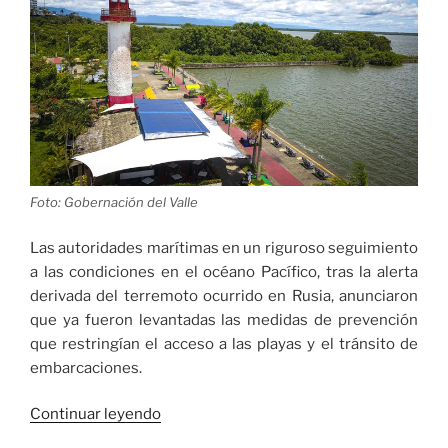
microciclo
de
trabajo
–
Agosto
2025»
Foto: Gobernación del Valle
Las autoridades marítimas en un riguroso seguimiento
a las condiciones en el océano Pacífico, tras la alerta
derivada del terremoto ocurrido en Rusia, anunciaron
que ya fueron levantadas las medidas de prevención
que restringían el acceso a las playas y el tránsito de
embarcaciones.
«Se
Continuar leyendo
levanta