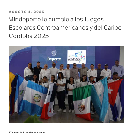
restricción
de
PUBLICADO
AGOSTO 1, 2025
EL
acceso
Mindeporte le cumple a los Juegos
a
Escolares Centroamericanos y del Caribe
playas
Córdoba 2025
y
tránsito
marítimo
en
el
Pacífico»