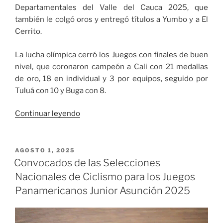
Departamentales del Valle del Cauca 2025, que
también le colgó oros y entregó títulos a Yumbo y a El
Cerrito.
La lucha olímpica cerró los Juegos con finales de buen
nivel, que coronaron campeón a Cali con 21 medallas
de oro, 18 en individual y 3 por equipos, seguido por
Tuluá con 10 y Buga con 8.
«En
Continuar leyendo
el
dia
12
PUBLICADO
AGOSTO 1, 2025
EL
de
Convocados de las Selecciones
los
Nacionales de Ciclismo para los Juegos
Juegos
Panamericanos Junior Asunción 2025
Departamentales,
Cali
sigue