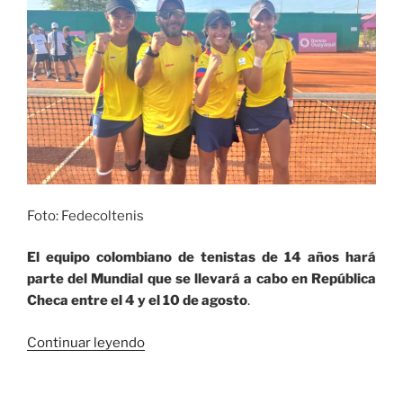
y
del
Caribe
Córdoba
2025»
Foto: Fedecoltenis
El equipo colombiano de tenistas de 14 años hará
parte del Mundial que se llevará a cabo en República
Checa entre el 4 y el 10 de agosto
.
«El
Continuar leyendo
equipo
de