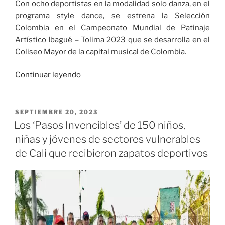
Con ocho deportistas en la modalidad solo danza, en el
programa style dance, se estrena la Selección
Colombia en el Campeonato Mundial de Patinaje
Artístico Ibagué – Tolima 2023 que se desarrolla en el
Coliseo Mayor de la capital musical de Colombia.
«Colombia
Continuar leyendo
se
estrena
en
PUBLICADO
SEPTIEMBRE 20, 2023
EL
Mundial
Los ‘Pasos Invencibles’ de 150 niños,
Artístico
niñas y jóvenes de sectores vulnerables
2023»
de Cali que recibieron zapatos deportivos