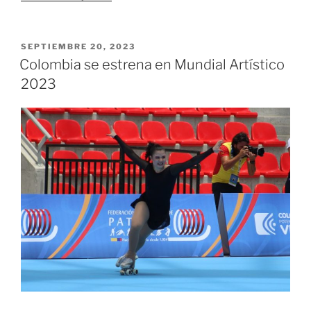
de
Cali
busca
PUBLICADO
SEPTIEMBRE 20, 2023
EL
frenar
Colombia se estrena en Mundial Artístico
a
2023
Águilas
Doradas
y
el
liderato
en
la
Liga»