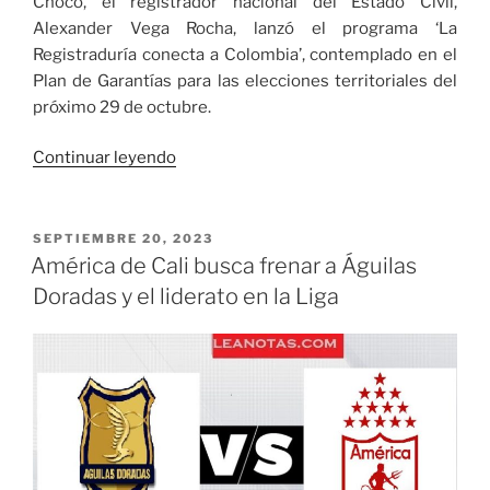
Chocó, el registrador nacional del Estado Civil,
Alexander Vega Rocha, lanzó el programa ‘La
Registraduría conecta a Colombia’, contemplado en el
Plan de Garantías para las elecciones territoriales del
próximo 29 de octubre.
«La
Continuar leyendo
Registraduría
brindará
conectividad
PUBLICADO
SEPTIEMBRE 20, 2023
EL
a
América de Cali busca frenar a Águilas
los
Doradas y el liderato en la Liga
municipios
más
distantes
de
Colombia»