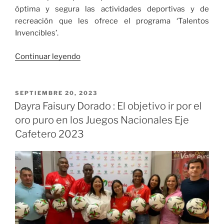
óptima y segura las actividades deportivas y de
recreación que les ofrece el programa ‘Talentos
Invencibles’.
«Los
Continuar leyendo
‘Pasos
Invencibles’
de
PUBLICADO
SEPTIEMBRE 20, 2023
EL
150
Dayra Faisury Dorado : El objetivo ir por el
niños,
oro puro en los Juegos Nacionales Eje
niñas
Cafetero 2023
y
jóvenes
de
sectores
vulnerables
de
Cali
que