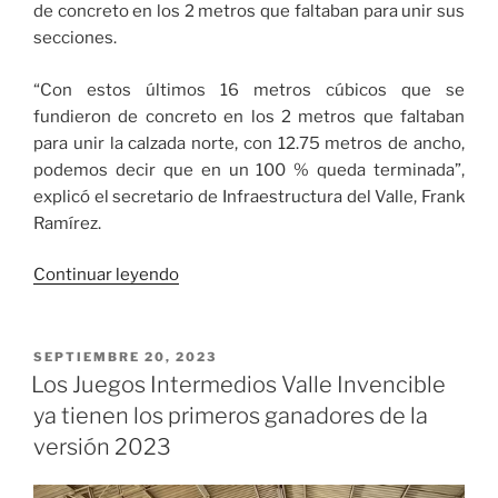
de concreto en los 2 metros que faltaban para unir sus
secciones.
“Con estos últimos 16 metros cúbicos que se
fundieron de concreto en los 2 metros que faltaban
para unir la calzada norte, con 12.75 metros de ancho,
podemos decir que en un 100 % queda terminada”,
explicó el secretario de Infraestructura del Valle, Frank
Ramírez.
«Está
Continuar leyendo
lista
la
calzada
PUBLICADO
SEPTIEMBRE 20, 2023
EL
norte
Los Juegos Intermedios Valle Invencible
del
ya tienen los primeros ganadores de la
nuevo
versión 2023
Puente
de