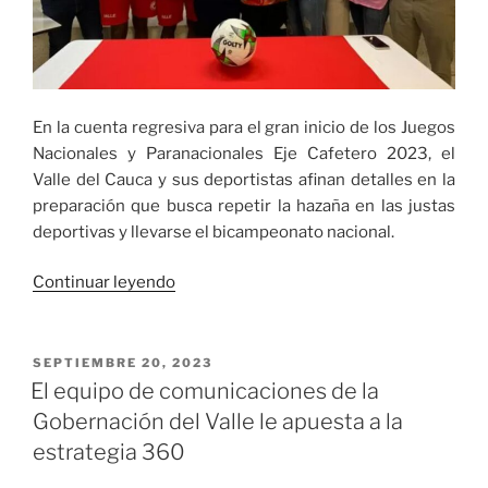
recibieron
zapatos
deportivos»
En la cuenta regresiva para el gran inicio de los Juegos
Nacionales y Paranacionales Eje Cafetero 2023, el
Valle del Cauca y sus deportistas afinan detalles en la
preparación que busca repetir la hazaña en las justas
deportivas y llevarse el bicampeonato nacional.
«Dayra
Continuar leyendo
Faisury
Dorado
:
PUBLICADO
SEPTIEMBRE 20, 2023
EL
El
El equipo de comunicaciones de la
objetivo
Gobernación del Valle le apuesta a la
ir
estrategia 360
por