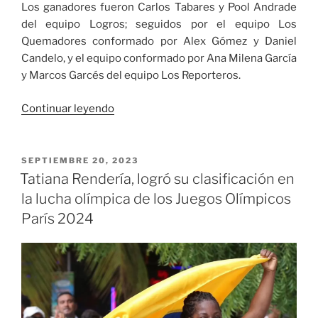
Los ganadores fueron Carlos Tabares y Pool Andrade
del equipo Logros; seguidos por el equipo Los
Quemadores conformado por Alex Gómez y Daniel
Candelo, y el equipo conformado por Ana Milena García
y Marcos Garcés del equipo Los Reporteros.
«Los
Continuar leyendo
Juegos
Intermedios
Valle
PUBLICADO
SEPTIEMBRE 20, 2023
EL
Invencible
Tatiana Rendería, logró su clasificación en
ya
la lucha olímpica de los Juegos Olímpicos
tienen
París 2024
los
primeros
ganadores
de
la
versión