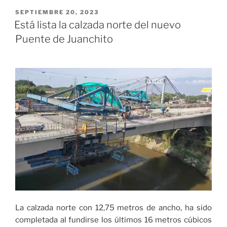
de
PUBLICADO
SEPTIEMBRE 20, 2023
EL
lo
Está lista la calzada norte del nuevo
viejo
Puente de Juanchito
contra
lo
nuevo»:
Miyerlandi,
sobre
situación
entre
Diana
Rojas
y
exalcalde
Armitage»
La calzada norte con 12,75 metros de ancho, ha sido
completada al fundirse los últimos 16 metros cúbicos