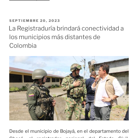
Rendería, logró
su
clasificación
PUBLICADO
SEPTIEMBRE 20, 2023
EL
en
La Registraduría brindará conectividad a
la
los municipios más distantes de
lucha
Colombia
olímpica
de
los Juegos
Olímpicos
París
2024 «
Desde el municipio de Bojayá, en el departamento del