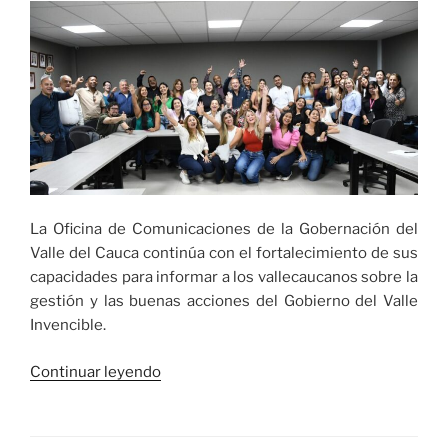
el
oro
puro
en
los
Juegos
Nacionales
Eje
Cafetero
2023»
La Oficina de Comunicaciones de la Gobernación del
Valle del Cauca continúa con el fortalecimiento de sus
capacidades para informar a los vallecaucanos sobre la
gestión y las buenas acciones del Gobierno del Valle
Invencible.
«El
Continuar leyendo
equipo
de
comunicaciones