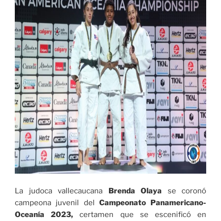
celebrado
en
Cali»
La judoca vallecaucana
Brenda Olaya
se coronó
campeona juvenil del
Campeonato Panamericano-
Oceanía 2023,
certamen que se escenificó en