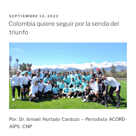
muralista
Nathaly
Cajigas
PUBLICADO
SEPTIEMBRE 12, 2023
EL
le
Colombia quiere seguir por la senda del
dará
triunfo
color
y
vida
al
Teatro
Estudio
de
Telepacífico»
Por: Dr. Ismael Hurtado Cardozo – Periodista ACORD-
AIPS- CNP