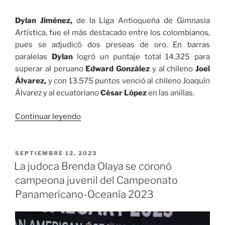
Dylan Jiménez,
de la Liga Antioqueña de Gimnasia
Artística, fue el más destacado entre los colombianos,
pues se adjudicó dos preseas de oro. En barras
paralelas
Dylan
logró un puntaje total 14.325 para
superar al peruano
Edward González
y al chileno
Joel
Álvarez,
y con 13.575 puntos venció al chileno Joaquín
Álvarez y al ecuatoriano
César López
en las anillas.
«Colombia
Continuar leyendo
logró
ocho
medallas
PUBLICADO
SEPTIEMBRE 12, 2023
EL
en
La judoca Brenda Olaya se coronó
el Campeonato
campeona juvenil del Campeonato
Suramericano
Panamericano-Oceanía 2023
de
Gimnasia
Artística