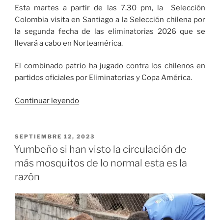
Esta martes a partir de las 7.30 pm, la Selección
Colombia visita en Santiago a la Selección chilena por
la segunda fecha de las eliminatorias 2026 que se
llevará a cabo en Norteamérica.
El combinado patrio ha jugado contra los chilenos en
partidos oficiales por Eliminatorias y Copa América.
«Colombia
Continuar leyendo
quiere
seguir
por
PUBLICADO
SEPTIEMBRE 12, 2023
EL
la
Yumbeño si han visto la circulación de
senda
más mosquitos de lo normal esta es la
del
razón
triunfo»