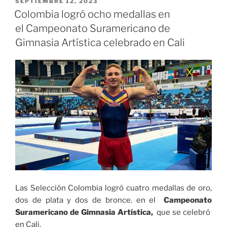
PUBLICADO
SEPTIEMBRE 12, 2023
EL
la
Colombia logró ocho medallas en
circulación
el Campeonato Suramericano de
de
Gimnasia Artística celebrado en Cali
más
mosquitos
de
lo
normal
esta
es
la
razón»
Las Selección Colombia logró cuatro medallas de oro,
dos de plata y dos de bronce. en el
Campeonato
Suramericano de Gimnasia Artística,
que se celebró
en Cali.