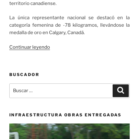
territorio canadiense.
La única representante nacional se destacó en la
categoría femenina de -78 kilogramos, llevándose la
medalla de oro en Calgary, Canadá.
«La
Continuar leyendo
judoca
Brenda
Olaya se
BUSCADOR
coronó
campeona
Buscar
Buscar
juvenil
por:
del Campeonato
Panamericano-
Oceanía
INFRAESTRUCTURA OBRAS ENTREGADAS
2023»
Reproductor
de