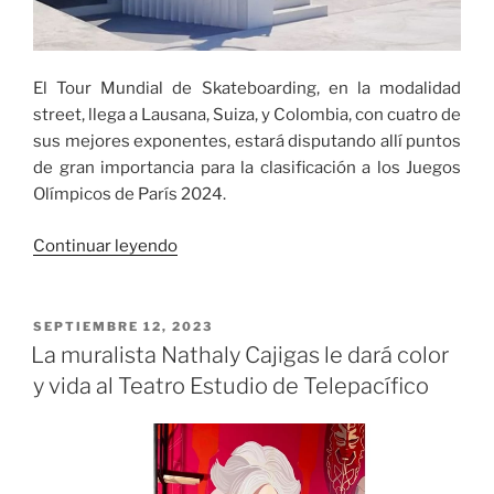
El Tour Mundial de Skateboarding, en la modalidad
street, llega a Lausana, Suiza, y Colombia, con cuatro de
sus mejores exponentes, estará disputando allí puntos
de gran importancia para la clasificación a los Juegos
Olímpicos de París 2024.
«Skateboarding
Continuar leyendo
en
Lausana
por
PUBLICADO
SEPTIEMBRE 12, 2023
EL
puntos
La muralista Nathaly Cajigas le dará color
Olímpicos»
y vida al Teatro Estudio de Telepacífico