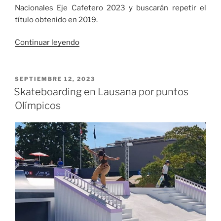
Nacionales Eje Cafetero 2023 y buscarán repetir el
título obtenido en 2019.
«Definidos
Continuar leyendo
los
atletas
que
PUBLICADO
SEPTIEMBRE 12, 2023
EL
representarán
Skateboarding en Lausana por puntos
al
Olímpicos
Valle
del
Cauca
en
los
Juegos
Nacioneales
Eje
Cafetero
2023»