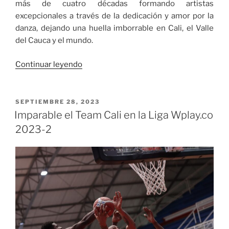
más de cuatro décadas formando artistas
excepcionales a través de la dedicación y amor por la
danza, dejando una huella imborrable en Cali, el Valle
del Cauca y el mundo.
«Incolballet
Continuar leyendo
cumplirá
el
dos
PUBLICADO
SEPTIEMBRE 28, 2023
EL
de
Imparable el Team Cali en la Liga Wplay.co
octubre
2023-2
45
años»