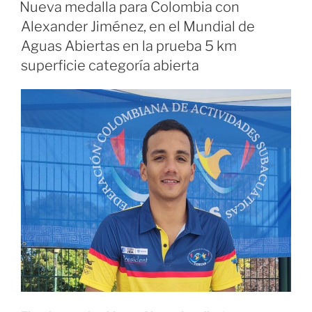
EL
informales
Nueva medalla para Colombia con
en
Alexander Jiménez, en el Mundial de
época
Aguas Abiertas en la prueba 5 km
decembrina»
superficie categoría abierta