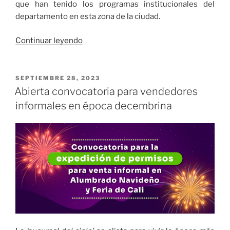
que han tenido los programas institucionales del
departamento en esta zona de la ciudad.
«En
Continuar leyendo
la
Comuna
3
PUBLICADO
SEPTIEMBRE 28, 2023
EL
de
Abierta convocatoria para vendedores
Cali
informales en época decembrina
también
se
construye
un
Valle
Invencible»