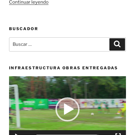
«Inicia
Continuar leyendo
en
Bucaramanga
Copa
BUSCADOR
Colombia
de
Buscar
Buscar
Paracycling»
por:
INFRAESTRUCTURA OBRAS ENTREGADAS
Reproductor
de
vídeo