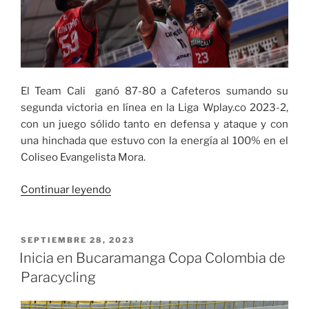
El Team Cali ganó 87-80 a Cafeteros sumando su
segunda victoria en línea en la Liga Wplay.co 2023-2,
con un juego sólido tanto en defensa y ataque y con
una hinchada que estuvo con la energía al 100% en el
Coliseo Evangelista Mora.
«Imparable
Continuar leyendo
el
Team
Cali
PUBLICADO
SEPTIEMBRE 28, 2023
EL
en
Inicia en Bucaramanga Copa Colombia de
la
Paracycling
Liga
Wplay.co