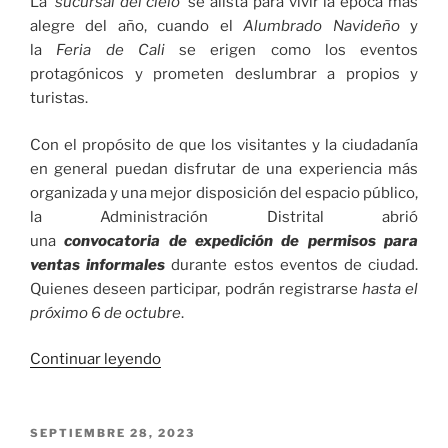
La
‘sucursal del cielo’
se alista para vivir la época más
alegre del año, cuando el
Alumbrado Navideño
y
la
Feria de Cali
se erigen como los eventos
protagónicos y prometen deslumbrar a propios y
turistas.
Con el propósito de que los visitantes y la ciudadanía
en general puedan disfrutar de una experiencia más
organizada y una mejor disposición del espacio público,
la Administración Distrital abrió
una
convocatoria
de
expedición de permisos para
ventas informales
durante estos eventos de ciudad.
Quienes deseen participar, podrán registrarse
hasta el
próximo 6 de octubre
.
«Abierta
Continuar leyendo
convocatoria
para
vendedores
PUBLICADO
SEPTIEMBRE 28, 2023