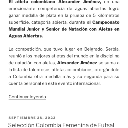
El atleta colombiano Alexander Jiménez,
en una
emocionante competencia de aguas abiertas logró
ganar medalla de plata en la prueba de 5 kilómetros
superficie, categoría abierta, durante e
l Campeonato
Mundial Junior y Senior de Natación con Aletas en
Aguas Abiertas.
La competición, que tuvo lugar en Belgrado, Serbia,
reunió a los mejores atletas del mundo en la disciplina
de natación con aletas,
Alexander Jiménez
se suma a
la lista de talentosos atletas colombianos, otorgándole
a Colombia otra medalla más y su segunda para su
cuenta personal en este evento internacional.
«Nueva
Continuar leyendo
medalla
para
Colombia
PUBLICADO
SEPTIEMBRE 28, 2023
EL
con
Selección Colombia Femenina de Futsal