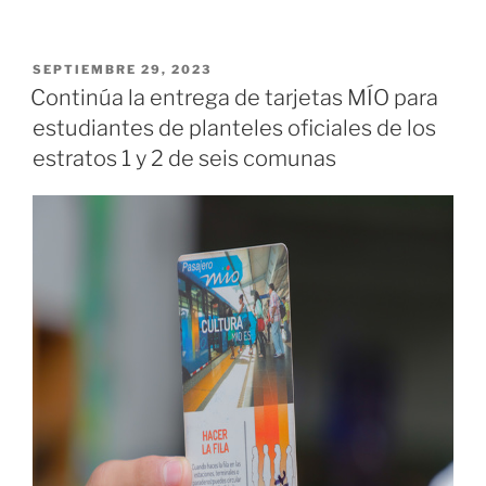
de
Quilichao
se
PUBLICADO
SEPTIEMBRE 29, 2023
EL
alista
Continúa la entrega de tarjetas MÍO para
para
estudiantes de planteles oficiales de los
encender
estratos 1 y 2 de seis comunas
el
fuego
deportivo
de
los
Juegos
Nacionales
Eje
Cafetero
2023»