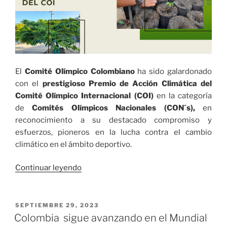
Vamos
a
hacer
historia”:
Miyerlandi,
a
El
Comité Olímpico Colombiano
ha sido galardonado
un
con el
prestigioso Premio de Acción Climática del
mes
Comité Olímpico Internacional (COI)
en la categoría
de
de
Comités Olímpicos Nacionales (CON´s),
en
las
reconocimiento a su destacado compromiso y
elecciones»
esfuerzos, pioneros en la lucha contra el cambio
climático en el ámbito deportivo.
«El
Continuar leyendo
Comité
Olímpico
Colombiano
PUBLICADO
SEPTIEMBRE 29, 2023
EL
ganó
Colombia sigue avanzando en el Mundial