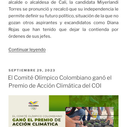
alcalde o alcaldesa de Cali, la candidata Miyerlandi
Torres se pronunció y recalcó que su independencia le
permite definir su futuro político, situación de la que no
gozan otros aspirantes y excandidatos como Diana
Rojas que han tenido que dejar la contienda por
órdenes de sus jefes.
«“Esta
Continuar leyendo
candidatura
no
tiene
PUBLICADO
SEPTIEMBRE 29, 2023
EL
estructuras
El Comité Olímpico Colombiano ganó el
políticas
Premio de Acción Climática del COI
ni
chequeras
que
definan
nuestro
futuro.