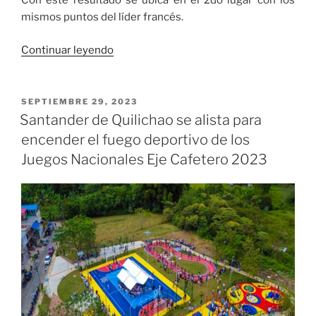
Con este resultado se ubica en el 2do lugar con los
mismos puntos del líder francés.
«Colombia
Continuar leyendo
sigue
avanzando
en
PUBLICADO
SEPTIEMBRE 29, 2023
EL
el
Santander de Quilichao se alista para
Mundial
encender el fuego deportivo de los
Sub
Juegos Nacionales Eje Cafetero 2023
–
20
de
Ajedrez
en
México»