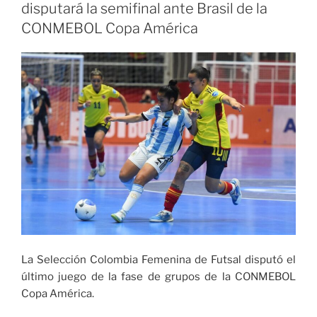
MÍO
disputará la semifinal ante Brasil de la
para
CONMEBOL Copa América
estudiantes
de
planteles
oficiales
de
los
estratos
1
y
2
de
seis
comunas»
La Selección Colombia Femenina de Futsal disputó el
último juego de la fase de grupos de la CONMEBOL
Copa América.