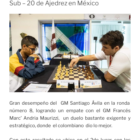
el
Sub – 20 de Ajedrez en México
Premio
de
Acción
Climática
del
COI»
Gran desempeño del GM Santiago Ávila en la ronda
número 8, logrando un empate con el GM Francés
Marc’ Andria Maurizzi, un duelo bastante exigente y
estratégico, donde el colombiano dio lo mejor.