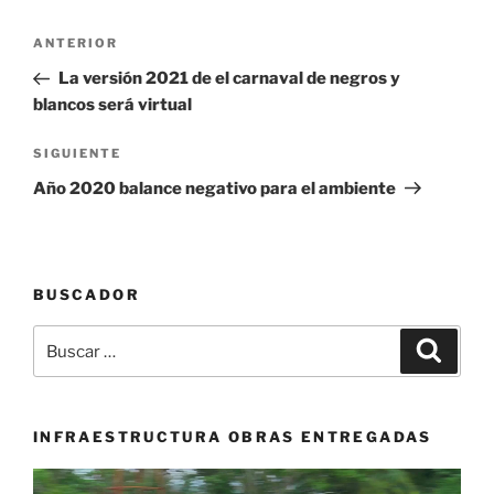
Navegación
Entrada
ANTERIOR
de
anterior:
La versión 2021 de el carnaval de negros y
entradas
blancos será virtual
Siguiente
SIGUIENTE
entrada
Año 2020 balance negativo para el ambiente
BUSCADOR
Buscar
Buscar
por:
INFRAESTRUCTURA OBRAS ENTREGADAS
Reproductor