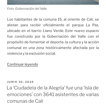
Foto: Gobernación del Valle
Los habitantes de la comuna 15, al oriente de Cali, se
alistan para recibir oficialmente el parque La Paz,
ubicado en el barrio Llano Verde. Este nuevo espacio
fue construido por la Gobernación del Valle con el
propósito de fomentar el deporte, la cultura y la acción
comunal en una zona históricamente afectada por la
violencia y la exclusión social.
«Gobernación
Continuar leyendo
entrega
el
parque
PUBLICADO
JUNIO 30, 2025
EL
La
La ‘Ciudadela de la Alegría’ fue una ‘Isla de
Paz
emociones’ con 3641 asistentes de varias
en
comunas de Cali
Llano