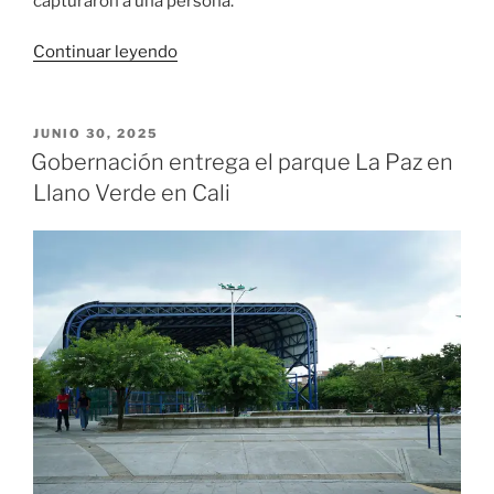
capturaron a una persona.
«15
Continuar leyendo
animales
rescatados
que
PUBLICADO
JUNIO 30, 2025
EL
se
Gobernación entrega el parque La Paz en
encontraban
Llano Verde en Cali
en
malas
condiciones
en
Palmira»