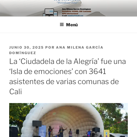
Saltar
al
contenido
Menú
PUBLICADO
JUNIO 30, 2025
POR
ANA MILENA GARCÍA
EL
DOMÍNGUEZ
La ‘Ciudadela de la Alegría’ fue una
‘Isla de emociones’ con 3641
asistentes de varias comunas de
Cali