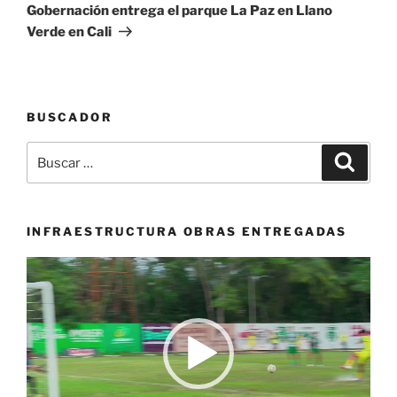
entrada
Gobernación entrega el parque La Paz en Llano
Verde en Cali
BUSCADOR
Buscar
Buscar
por:
INFRAESTRUCTURA OBRAS ENTREGADAS
Reproductor
de
vídeo