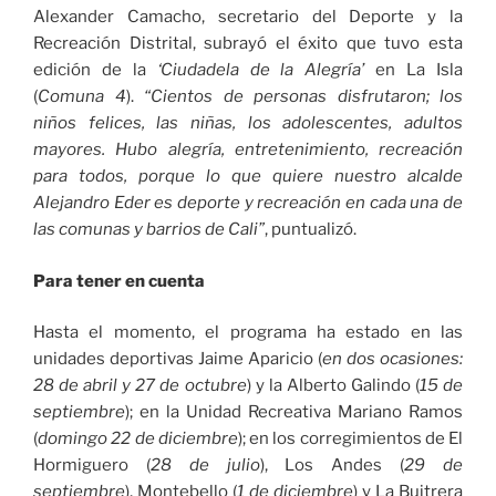
Alexander Camacho, secretario del Deporte y la
Recreación Distrital, subrayó el éxito que tuvo esta
edición de la
‘Ciudadela de la Alegría’
en La Isla
(
Comuna 4
).
“Cientos de personas disfrutaron; los
niños felices, las niñas, los adolescentes, adultos
mayores. Hubo alegría, entretenimiento, recreación
para todos, porque lo que quiere nuestro alcalde
Alejandro Eder es deporte y recreación en cada una de
las comunas y barrios de Cali”
, puntualizó.
Para tener en cuenta
Hasta el momento, el programa ha estado en las
unidades deportivas Jaime Aparicio (
en dos ocasiones:
28 de abril y 27 de octubre
) y la Alberto Galindo (
15 de
septiembre
); en la Unidad Recreativa Mariano Ramos
(
domingo 22 de diciembre
); en los corregimientos de El
Hormiguero (
28 de julio
), Los Andes (
29 de
septiembre
), Montebello (
1 de diciembre
) y La Buitrera