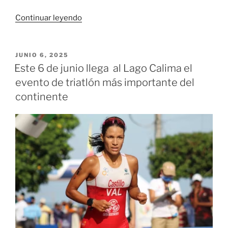
«Los
Continuar leyendo
II
Juegos
Parasuramericanos
PUBLICADO
JUNIO 6, 2025
EL
Valledupar
Este 6 de junio llega al Lago Calima el
2026
evento de triatlón más importante del
se
continente
realizarán
del
4
al
17
de
julio
del
próximo
año»