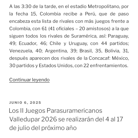
A las 3:30 de la tarde, en el estadio Metropolitano, por
la fecha 15, Colombia recibe a Perú, que de paso
encabeza esta lista de rivales con más juegos frente a
Colombia, con 61 (41 oficiales – 20 amistosos) a la que
siguen todos los rivales de Suramérica, así: Paraguay,
49; Ecuador, 46; Chile y Uruguay, con 44 partidos;
Venezuela, 40; Argentina, 39; Brasil, 35, Bolivia, 31,
después aparecen dos rivales de la Concacaf: México,
30 partidos y Estados Unidos, con 22 enfrentamientos.
«Colombia
Continuar leyendo
a
asegurar
su
PUBLICADO
JUNIO 6, 2025
EL
clasificación
Los II Juegos Parasuramericanos
al
Valledupar 2026 se realizarán del 4 al 17
mundial
de julio del próximo año
2026»