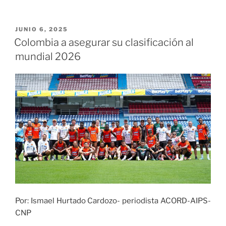
el
barrio
Altobonito
PUBLICADO
JUNIO 6, 2025
EL
de
Colombia a asegurar su clasificación al
Buga
mundial 2026
llegó
Deport
Kids»
Por: Ismael Hurtado Cardozo- periodista ACORD-AIPS-
CNP