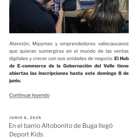
mil
corredores
de
seis
países»
Atención, Mipymes y emprendedores vallecaucanos
que quieran sumergirse en el mundo de las ventas
digitales y crecer con sus unidades de negocio.
El Hub
de E-commerce de la Gobernación del Valle tiene
abiertas las inscripciones hasta este domingo 8 de
junio.
«No
Continuar leyendo
te
quedes
por
PUBLICADO
JUNIO 6, 2025
EL
fuera
En el barrio Altobonito de Buga llegó
del
Deport Kids