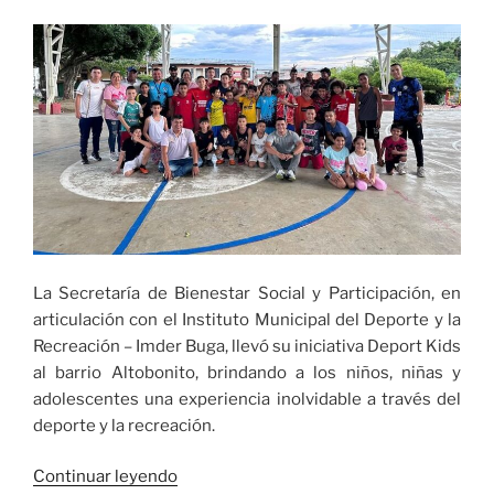
Hub
de
E-
commerce
del
Valle,
últimos
días
de
inscripciónes»
La Secretaría de Bienestar Social y Participación, en
articulación con el Instituto Municipal del Deporte y la
Recreación – Imder Buga, llevó su iniciativa Deport Kids
al barrio Altobonito, brindando a los niños, niñas y
adolescentes una experiencia inolvidable a través del
deporte y la recreación.
«En
Continuar leyendo