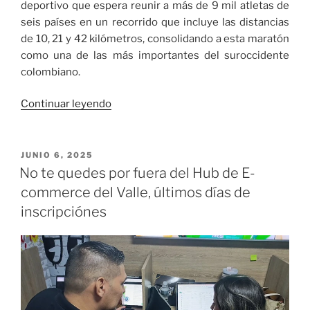
deportivo que espera reunir a más de 9 mil atletas de
seis países en un recorrido que incluye las distancias
de 10, 21 y 42 kilómetros, consolidando a esta maratón
como una de las más importantes del suroccidente
colombiano.
«Segunda
Continuar leyendo
Maratón
del
Valle
PUBLICADO
JUNIO 6, 2025
EL
será
No te quedes por fuera del Hub de E-
la
commerce del Valle, últimos días de
más
inscripciónes
rápida,
verde
y
reunirá
a
9