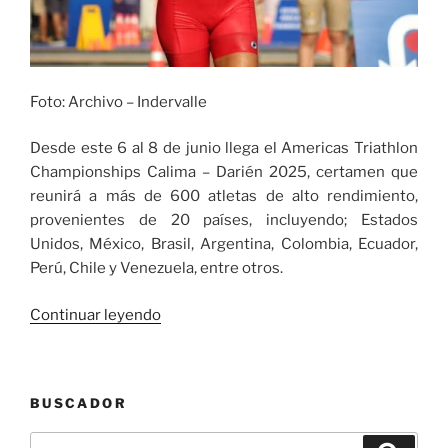
Foto: Archivo – Indervalle
Desde este 6 al 8 de junio llega el Americas Triathlon
Championships Calima – Darién 2025, certamen que
reunirá a más de 600 atletas de alto rendimiento,
provenientes de 20 países, incluyendo; Estados
Unidos, México, Brasil, Argentina, Colombia, Ecuador,
Perú, Chile y Venezuela, entre otros.
«Este
Continuar leyendo
6
de
junio
BUSCADOR
llega
al
Buscar