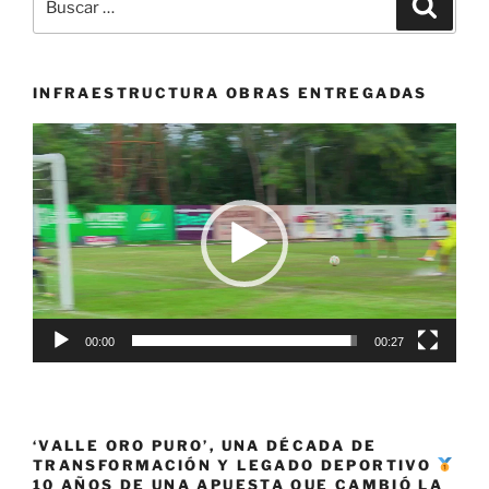
Buscar
Lago
por:
Calima
el
evento
INFRAESTRUCTURA OBRAS ENTREGADAS
de
Reproductor
triatlón
de
más
vídeo
importante
del
continente»
00:00
00:27
‘VALLE ORO PURO’, UNA DÉCADA DE
TRANSFORMACIÓN Y LEGADO DEPORTIVO
10 AÑOS DE UNA APUESTA QUE CAMBIÓ LA