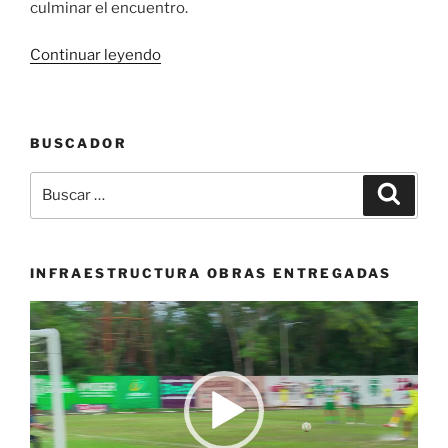
culminar el encuentro.
«Deportivo
Continuar leyendo
Cali
empató
en
BUSCADOR
Medellín
mejorando
Buscar
Buscar
su
por:
juego
siendo
superior
INFRAESTRUCTURA OBRAS ENTREGADAS
al
Reproductor
rival»
de
vídeo