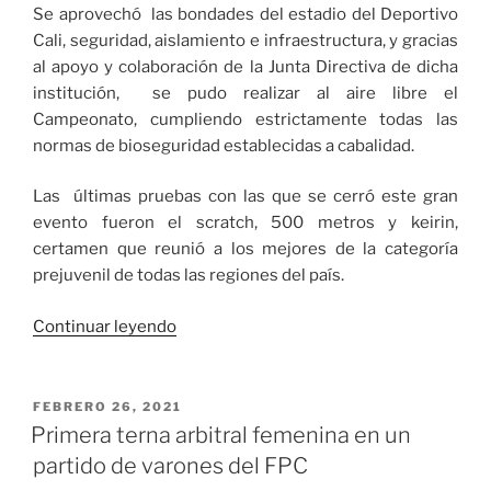
Se aprovechó las bondades del estadio del Deportivo
Cali, seguridad, aislamiento e infraestructura, y gracias
al apoyo y colaboración de la Junta Directiva de dicha
institución, se pudo realizar al aire libre el
Campeonato, cumpliendo estrictamente todas las
normas de bioseguridad establecidas a cabalidad.
Las últimas pruebas con las que se cerró este gran
evento fueron el scratch, 500 metros y keirin,
certamen que reunió a los mejores de la categoría
prejuvenil de todas las regiones del país.
«Angie
Continuar leyendo
Mariana
y
Francisco
PUBLICADO
FEBRERO 26, 2021
EL
los
Primera terna arbitral femenina en un
Reyes
partido de varones del FPC
en