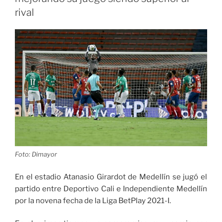
de
rival
mayo
del
2021
el
aislamiento
selectivo
con
distanciamiento
y
la
reactivación
segura»
Foto: Dimayor
En el estadio Atanasio Girardot de Medellín se jugó el
partido entre Deportivo Cali e Independiente Medellín
por la novena fecha de la Liga BetPlay 2021-I.