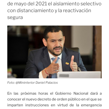
por
de mayo del 2021 el aislamiento selectivo
la
con distanciamiento y la reactivación
vida
segura
para
adultos
mayores
de
80
años»
Foto: @Mininterior Daniel Palacios
En las próximas horas el Gobierno Nacional dará a
conocer el nuevo decreto de orden público en el que se
imparten instrucciones en virtud de la emergencia