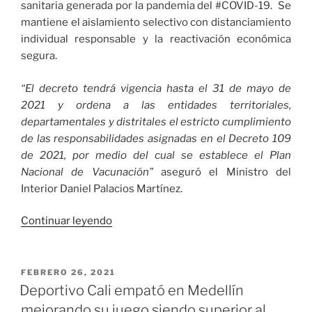
sanitaria generada por la pandemia del #COVID-19. Se
mantiene el aislamiento selectivo con distanciamiento
individual responsable y la reactivación económica
segura.
“El decreto tendrá vigencia hasta el 31 de mayo de
2021 y ordena a las entidades territoriales,
departamentales y distritales el estricto cumplimiento
de las responsabilidades asignadas en el Decreto 109
de 2021, por medio del cual se establece el Plan
Nacional de Vacunación”
aseguró el Ministro del
Interior Daniel Palacios Martínez.
«Gobierno
Continuar leyendo
Nacional
extiende
hasta
PUBLICADO
FEBRERO 26, 2021
EL
el
Deportivo Cali empató en Medellín
31
mejorando su juego siendo superior al