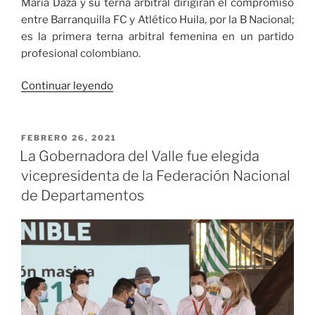
María Daza y su terna arbitral dirigirán el compromiso
entre Barranquilla FC y Atlético Huila, por la B Nacional;
es la primera terna arbitral femenina en un partido
profesional colombiano.
«Primera
Continuar leyendo
terna
arbitral
femenina
PUBLICADO
FEBRERO 26, 2021
EL
en
La Gobernadora del Valle fue elegida
un
vicepresidenta de la Federación Nacional
partido
de Departamentos
de
varones
del
FPC»