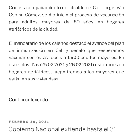
Con el acompañamiento del alcalde de Cali, Jorge Iván
Ospina Gómez, se dio inicio al proceso de vacunación
para adultos mayores de 80 años en hogares
geriátricos de la ciudad.
El mandatario de los caleños destacó el avance del plan
de inmunización en Cali y señaló que «esperamos
vacunar con estas dosis a 1.600 adultos mayores. En
estos dos días (25.02.2021 y 26.02.2021) estaremos en
hogares geriátricos, luego iremos a los mayores que
están en sus viviendas».
«En
Continuar leyendo
Cali
inició
la
PUBLICADO
FEBRERO 26, 2021
EL
vacunación
Gobierno Nacional extiende hasta el 31