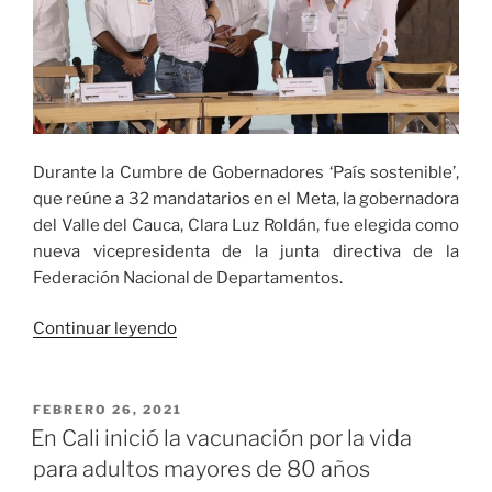
Durante la Cumbre de Gobernadores ‘País sostenible’,
que reúne a 32 mandatarios en el Meta, la gobernadora
del Valle del Cauca, Clara Luz Roldán, fue elegida como
nueva vicepresidenta de la junta directiva de la
Federación Nacional de Departamentos.
«La
Continuar leyendo
Gobernadora
del
Valle
PUBLICADO
FEBRERO 26, 2021
EL
fue
En Cali inició la vacunación por la vida
elegida
para adultos mayores de 80 años
vicepresidenta