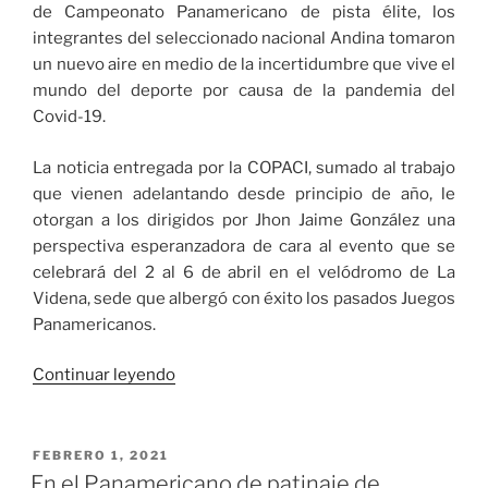
de Campeonato Panamericano de pista élite, los
integrantes del seleccionado nacional Andina tomaron
un nuevo aire en medio de la incertidumbre que vive el
mundo del deporte por causa de la pandemia del
Covid-19.
La noticia entregada por la COPACI, sumado al trabajo
que vienen adelantando desde principio de año, le
otorgan a los dirigidos por Jhon Jaime González una
perspectiva esperanzadora de cara al evento que se
celebrará del 2 al 6 de abril en el velódromo de La
Videna, sede que albergó con éxito los pasados Juegos
Panamericanos.
«Selección
Continuar leyendo
Colombia
Andina
abrió
PUBLICADO
FEBRERO 1, 2021
EL
su
En el Panamericano de patinaje de