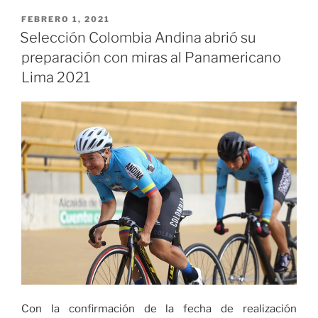
inician
labores
PUBLICADO
FEBRERO 1, 2021
EL
al
Selección Colombia Andina abrió su
frente
preparación con miras al Panamericano
del
Lima 2021
Desarrollo
Económico
y
el
Medio
Ambiente
Distrital»
Con la confirmación de la fecha de realización