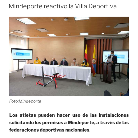
EL
su
Mindeporte reactivó la Villa Deportiva
primer
microciclo
a
23
jugadores»
Foto;Mindeporte
Los atletas pueden hacer uso de las instalaciones
solicitando los permisos a Mindeporte, a través de las
federaciones deportivas nacionales
.