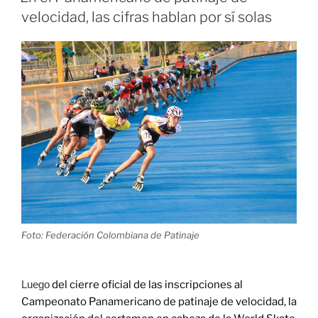
preparación
velocidad, las cifras hablan por sí solas
con
miras
al
Panamericano
Lima
2021»
Foto: Federación Colombiana de Patinaje
Luego
del cierre oficial de las inscripciones al
Campeonato Panamericano de patinaje de velocidad, la