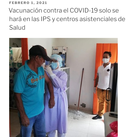
de
PUBLICADO
FEBRERO 1, 2021
EL
patinaje
Vacunación contra el COVID-19 solo se
de
hará en las IPS y centros asistenciales de
velocidad,
Salud
las
cifras
hablan
por
sí
solas»