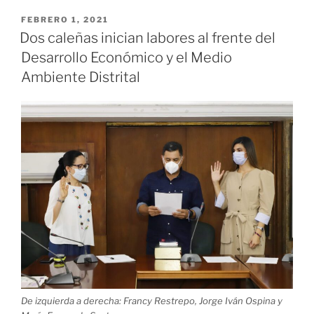
los
puntos
PUBLICADO
FEBRERO 1, 2021
EL
donde
Dos caleñas inician labores al frente del
los
Desarrollo Económico y el Medio
caleños
Ambiente Distrital
aún
pueden
realizarse
la
prueba
covid-
19
de
manera
gratuita»
De izquierda a derecha: Francy Restrepo, Jorge Iván Ospina y