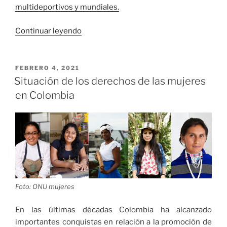
multideportivos y mundiales.
«Para
Continuar leyendo
atletas
colombianos
estarán
PUBLICADO
FEBRERO 4, 2021
EL
presentes
Situación de los derechos de las mujeres
en
en Colombia
el
Grand
Prix
de
Para
Atletismo
en
Foto: ONU mujeres
Dubái»
En las últimas décadas Colombia ha alcanzado
importantes conquistas en relación a la promoción de