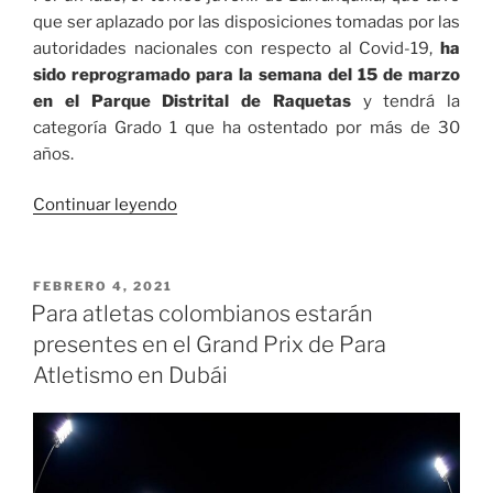
que ser aplazado por las disposiciones tomadas por las
autoridades nacionales con respecto al Covid-19,
ha
sido reprogramado para la semana del 15 de marzo
en el Parque Distrital de Raquetas
y tendrá la
categoría Grado 1 que ha ostentado por más de 30
años.
«Marzo
Continuar leyendo
cargado
de
tenis
PUBLICADO
FEBRERO 4, 2021
EL
en
Para atletas colombianos estarán
Colombia»
presentes en el Grand Prix de Para
Atletismo en Dubái