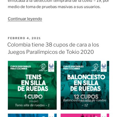
enfocada a la detección temprana de la covid – 19, por
medio de toma de pruebas masivas a sus usuarios.
«EPS
Continuar leyendo
se
suman
a
PUBLICADO
FEBRERO 4, 2021
EL
estrategia
Colombia tiene 38 cupos de cara a los
de
Juegos Paralímpicos de Tokio 2020
Salud
Pública
de
tomas
de
pruebas
masivas
en
Baloncesto en silla de ruedas
Tenis silla de ruedas – 1
– 12
Cali»