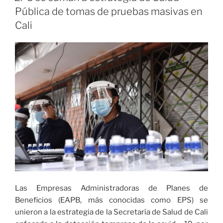
para
Pública de tomas de pruebas masivas en
estar
Cali
‘En
forma
sin
salir
de
casa’
desde
el
8
de
febrero»
Las Empresas Administradoras de Planes de
Beneficios (EAPB, más conocidas como EPS) se
unieron a la estrategia de la Secretaría de Salud de Cali