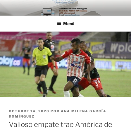
Saltar
al
contenido
Menú
PUBLICADO
OCTUBRE 14, 2020
POR
ANA MILENA GARCÍA
EL
DOMÍNGUEZ
Valioso empate trae América de