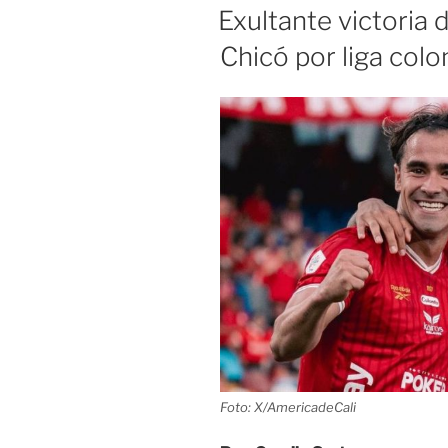
en
EL
Exultante victoria
lo
Chicó por liga col
alto
de
la
tabla»
Foto: X/AmericadeCali