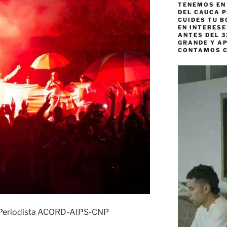
TENEMOS EN
DEL CAUCA P
CUIDES TU B
EN INTERES
ANTES DEL 3
GRANDE Y AP
CONTAMOS 
Reproductor
de
vídeo
- Periodista ACORD-AIPS-CNP