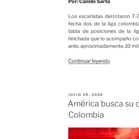
Por: Camilo Sarta
Los escarlatas derrotaron 7-
fecha dos de la liga colombi
tabla de posiciones de la li
hinchada que lo acompaño com
ante, aproximadamente, 10 mil
«Exultante
Continuar leyendo
victoria
de
América
ante
PUBLICADO
JULIO 29, 2026
Boyacá
EL
América busca su 
Chicó
Colombia
por
liga
colombiana