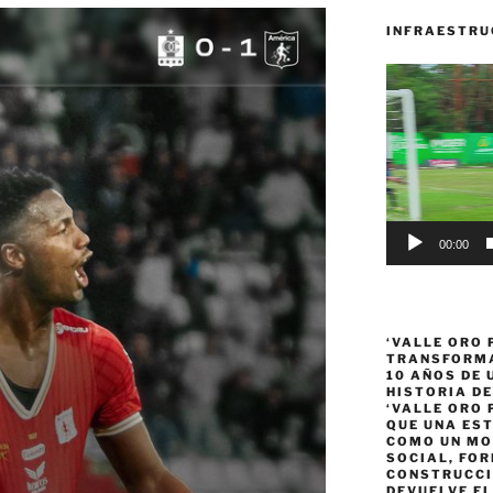
INFRAESTRU
Reproductor
de
vídeo
00:00
‘VALLE ORO 
TRANSFORMA
10 AÑOS DE
HISTORIA DE
‘VALLE ORO 
QUE UNA ES
COMO UN MO
SOCIAL, FOR
CONSTRUCCI
DEVUELVE EL