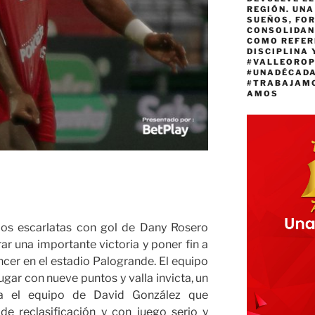
REGIÓN. UN
SUEÑOS, FO
CONSOLIDAN
COMO REFER
DISCIPLINA 
#VALLEORO
#UNADÉCAD
#TRABAJAM
AMOS
los escarlatas con gol de Dany Rosero
r una importante victoria y poner fin a
ncer en el estadio Palogrande. El equipo
ugar con nueve puntos y valla invicta, un
a el equipo de David González que
de reclasificación y con juego serio y