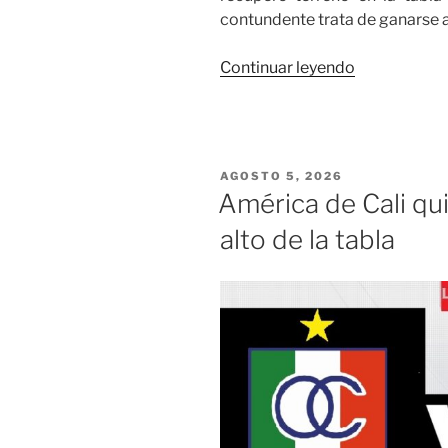
contundente trata de ganarse 
«Casi
Continuar leyendo
dos
décadas
después
ganó
PUBLICADO
AGOSTO 5, 2026
América
EL
América de Cali qu
de
alto de la tabla
Cali
en
Manizales»