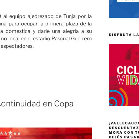
0 al equipo ajedrezado de Tunja por la
ana para ocupar la primera plaza de la
ga domestica y darle una alegría a su
DISFRUTA LA
o local en el estadio Pascual Guerrero
 espectadores.
continuidad en Copa
¡VALLECAUC
»
DESCUENTAZO
MORA CON T
DEJÉS PASA