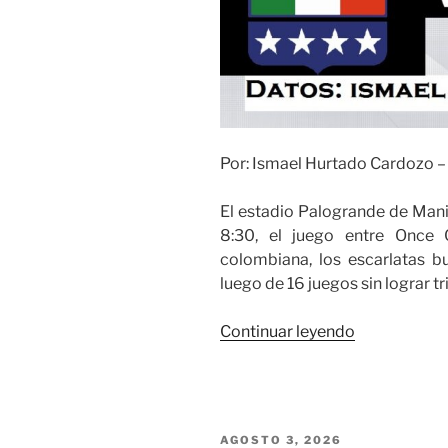
Por: Ismael Hurtado Cardozo 
El estadio Palogrande de Maniz
8:30, el juego entre Once 
colombiana, los escarlatas bu
luego de 16 juegos sin lograr tr
«América
Continuar leyendo
de
Cali
quiere
mantenerse
PUBLICADO
AGOSTO 3, 2026