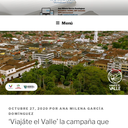
Saltar
al
contenido
Menú
PUBLICADO
OCTUBRE 27, 2020
POR
ANA MILENA GARCÍA
EL
DOMÍNGUEZ
‘Viajáte el Valle’ la campaña que