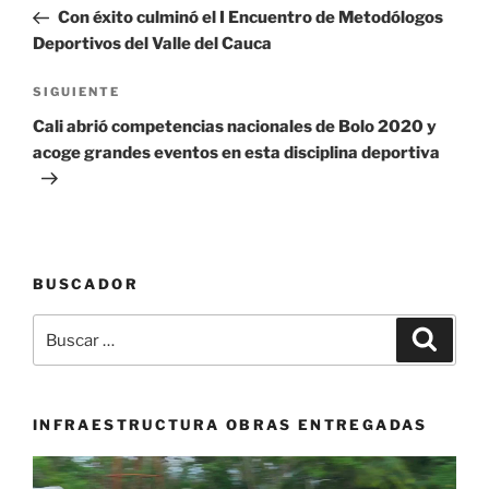
de
anterior:
Con éxito culminó el I Encuentro de Metodólogos
entradas
Deportivos del Valle del Cauca
Siguiente
SIGUIENTE
entrada
Cali abrió competencias nacionales de Bolo 2020 y
acoge grandes eventos en esta disciplina deportiva
BUSCADOR
Buscar
Buscar
por:
INFRAESTRUCTURA OBRAS ENTREGADAS
Reproductor