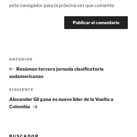
este navegador para la próxima vez que comente.
Navegación
Entrada
ANTERIOR
de
anterior:
Resúmen tercera jornada clasificatoria
entradas
sudamericanas
Siguiente
SIGUIENTE
entrada
Alexander Gil gana es nuevo líder de la Vuelta a
Colombia
BUSCADOR