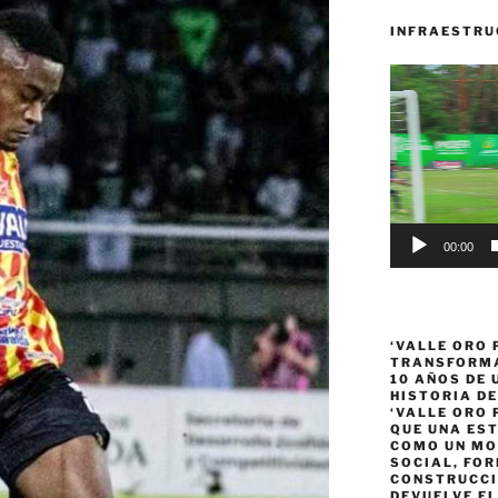
INFRAESTRU
Reproductor
de
vídeo
00:00
‘VALLE ORO 
TRANSFORMA
10 AÑOS DE
HISTORIA DE
‘VALLE ORO 
QUE UNA ES
COMO UN MO
SOCIAL, FOR
CONSTRUCCI
DEVUELVE EL