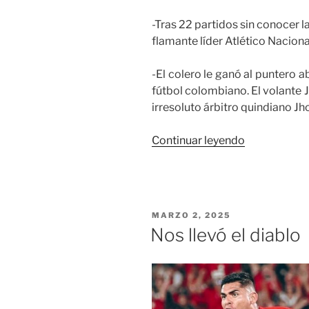
-Tras 22 partidos sin conocer la
flamante líder Atlético Naciona
-El colero le ganó al puntero a
fútbol colombiano. El volante 
irresoluto árbitro quindiano J
«Hasta
Continuar leyendo
que
un
día
volvió
PUBLICADO
MARZO 2, 2025
a
EL
Nos llevó el diablo
ganar»