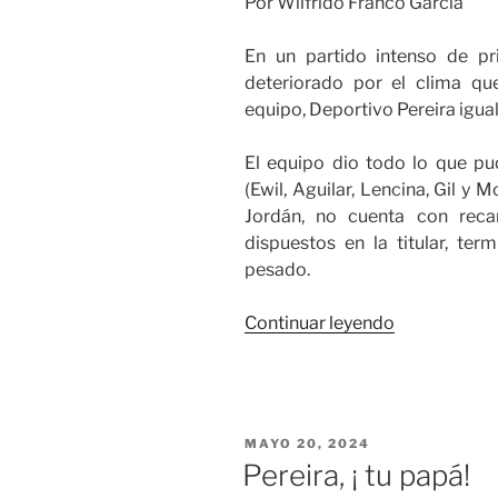
Por Wilfrido Franco García
En un partido intenso de pr
deteriorado por el clima qu
equipo, Deportivo Pereira igual
El equipo dio todo lo que pu
(Ewil, Aguilar, Lencina, Gil y
Jordán, no cuenta con rec
dispuestos en la titular, te
pesado.
«Pereira
Continuar leyendo
se
mantiene
arriba»
PUBLICADO
MAYO 20, 2024
EL
Pereira, ¡ tu papá!