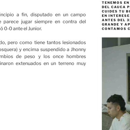
TENEMOS EN
DEL CAUCA P
CUIDES TU B
incipio a fin, disputado en un campo
EN INTERES
ANTES DEL 3
e parece jugar siempre en contra del
GRANDE Y AP
ó 0-0 ante el Junior.
CONTAMOS 
Reproductor
do, pero como tiene tantos lesionados
de
 Mosquera) y encima suspendido a Jhonny
vídeo
ambios de peso y los once hombres
rminaron extenuados en un terreno muy