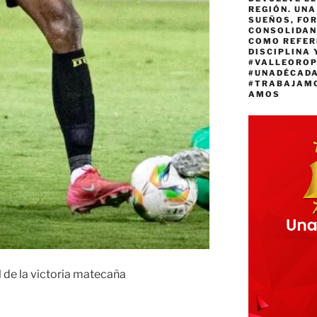
REGIÓN. UN
SUEÑOS, FO
CONSOLIDAN
COMO REFER
DISCIPLINA 
#VALLEORO
#UNADÉCAD
#TRABAJAM
AMOS
 de la victoria matecaña