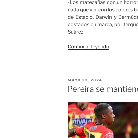
-Los matecañas con un horror
nada que ver con los colores tr
de Estacio, Darwin y Bermúde
costados en marca, por terqu
Suárez
«Nos
Continuar leyendo
llevó
el
diablo»
PUBLICADO
MAYO 23, 2024
EL
Pereira se mantien