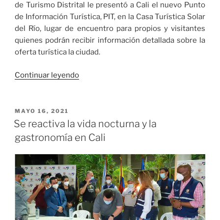
de Turismo Distrital le presentó a Cali el nuevo Punto
de Información Turística, PIT, en la Casa Turística Solar
del Río, lugar de encuentro para propios y visitantes
quienes podrán recibir información detallada sobre la
oferta turística la ciudad.
«En
Continuar leyendo
la
Casa
Turística
PUBLICADO
MAYO 16, 2021
EL
Solar
Se reactiva la vida nocturna y la
del
gastronomía en Cali
Río
se
lanzó
el
nuevo
Punto
de