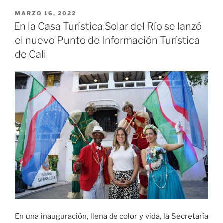
a
la
PUBLICADO
MARZO 16, 2022
EL
Gobernadora
En la Casa Turística Solar del Río se lanzó
del
el nuevo Punto de Información Turística
Valle
de Cali
del
Cauca
con
‘El
platillo’
por
el
impulso
permanente
a
la
industria
gastronómica»
En una inauguración, llena de color y vida, la Secretaría