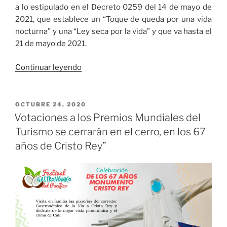
a lo estipulado en el Decreto 0259 del 14 de mayo de
2021, que establece un “Toque de queda por una vida
nocturna” y una “Ley seca por la vida” y que va hasta el
21 de mayo de 2021.
«Se
Continuar leyendo
reactiva
la
vida
PUBLICADO
OCTUBRE 24, 2020
EL
nocturna
Votaciones a los Premios Mundiales del
y
Turismo se cerrarán en el cerro, en los 67
la
años de Cristo Rey”
gastronomía
en
Cali»