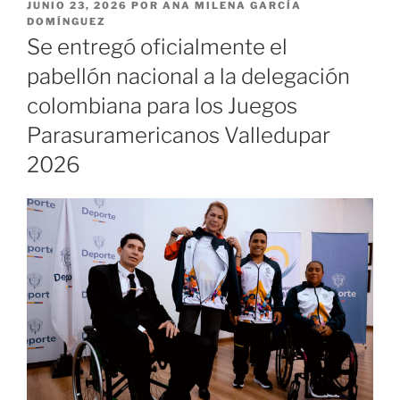
PUBLICADO
JUNIO 23, 2026
POR
ANA MILENA GARCÍA
EL
DOMÍNGUEZ
Se entregó oficialmente el
pabellón nacional a la delegación
colombiana para los Juegos
Parasuramericanos Valledupar
2026