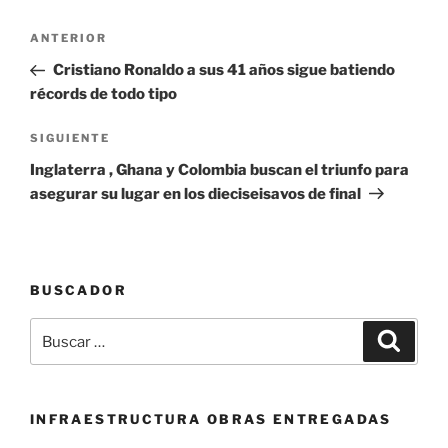
Navegación
Entrada
ANTERIOR
de
anterior:
Cristiano Ronaldo a sus 41 años sigue batiendo
entradas
récords de todo tipo
Siguiente
SIGUIENTE
entrada
Inglaterra , Ghana y Colombia buscan el triunfo para
asegurar su lugar en los dieciseisavos de final
BUSCADOR
Buscar
Buscar
por:
INFRAESTRUCTURA OBRAS ENTREGADAS