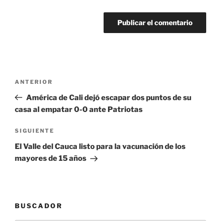
Navegación
Entrada
ANTERIOR
de
anterior:
América de Cali dejó escapar dos puntos de su
entradas
casa al empatar 0-0 ante Patriotas
Siguiente
SIGUIENTE
entrada
El Valle del Cauca listo para la vacunación de los
mayores de 15 años
BUSCADOR