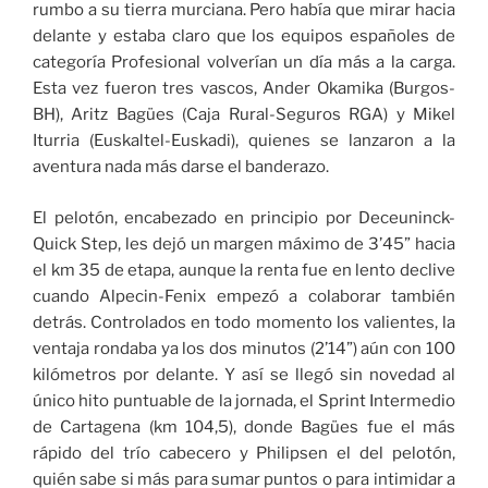
rumbo a su tierra murciana. Pero había que mirar hacia
delante y estaba claro que los equipos españoles de
categoría Profesional volverían un día más a la carga.
Esta vez fueron tres vascos, Ander Okamika (Burgos-
BH), Aritz Bagües (Caja Rural-Seguros RGA) y Mikel
Iturria (Euskaltel-Euskadi), quienes se lanzaron a la
aventura nada más darse el banderazo.
El pelotón, encabezado en principio por Deceuninck-
Quick Step, les dejó un margen máximo de 3’45” hacia
el km 35 de etapa, aunque la renta fue en lento declive
cuando Alpecin-Fenix empezó a colaborar también
detrás. Controlados en todo momento los valientes, la
ventaja rondaba ya los dos minutos (2’14”) aún con 100
kilómetros por delante. Y así se llegó sin novedad al
único hito puntuable de la jornada, el Sprint Intermedio
de Cartagena (km 104,5), donde Bagües fue el más
rápido del trío cabecero y Philipsen el del pelotón,
quién sabe si más para sumar puntos o para intimidar a