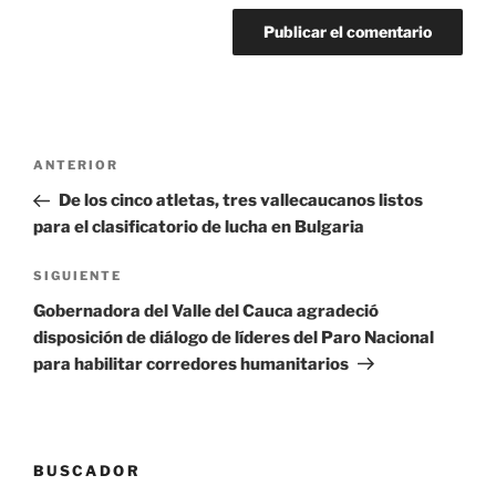
Navegación
Entrada
ANTERIOR
de
anterior:
De los cinco atletas, tres vallecaucanos listos
entradas
para el clasificatorio de lucha en Bulgaria
Siguiente
SIGUIENTE
entrada
Gobernadora del Valle del Cauca agradeció
disposición de diálogo de líderes del Paro Nacional
para habilitar corredores humanitarios
BUSCADOR