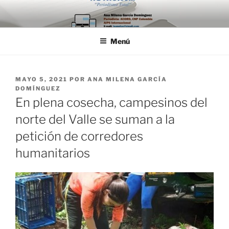
Saltar
al
contenido
Menú
PUBLICADO
MAYO 5, 2021
POR
ANA MILENA GARCÍA
EL
DOMÍNGUEZ
En plena cosecha, campesinos del
norte del Valle se suman a la
petición de corredores
humanitarios