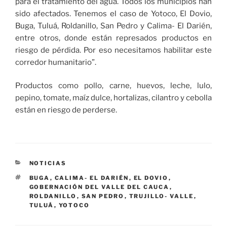
para el tratamiento del agua. Todos los municipios han
sido afectados. Tenemos el caso de Yotoco, El Dovio,
Buga, Tuluá, Roldanillo, San Pedro y Calima- El Darién,
entre otros, donde están represados productos en
riesgo de pérdida. Por eso necesitamos habilitar este
corredor humanitario”.
Productos como pollo, carne, huevos, leche, lulo,
pepino, tomate, maíz dulce, hortalizas, cilantro y cebolla
están en riesgo de perderse.
CATEGORÍAS
NOTICIAS
ETIQUETAS
BUGA
,
CALIMA- EL DARIÉN
,
EL DOVIO
,
GOBERNACIÓN DEL VALLE DEL CAUCA
,
ROLDANILLO
,
SAN PEDRO
,
TRUJILLO- VALLE
,
TULUÁ
,
YOTOCO