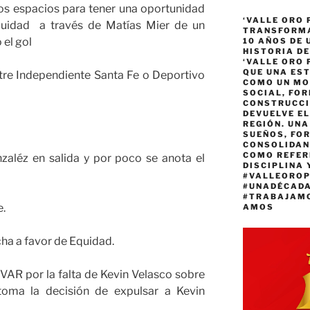
os espacios para tener una oportunidad
‘VALLE ORO 
Equidad a través de Matías Mier de un
TRANSFORMA
 el gol
10 AÑOS DE
HISTORIA DE
‘VALLE ORO 
QUE UNA ES
ntre Independiente Santa Fe o Deportivo
COMO UN MO
SOCIAL, FOR
CONSTRUCCI
DEVUELVE EL
REGIÓN. UN
SUEÑOS, FO
CONSOLIDAN
COMO REFER
aléz en salida y por poco se anota el
DISCIPLINA 
#VALLEORO
#UNADÉCAD
#TRABAJAM
e.
AMOS
cha a favor de Equidad.
VAR por la falta de Kevin Velasco sobre
toma la decisión de expulsar a Kevin