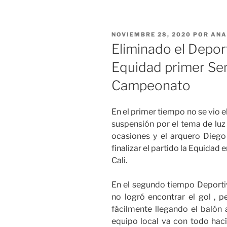
PUBLICADO
NOVIEMBRE 28, 2020
POR
ANA
EL
Eliminado el Deport
Equidad primer Sem
Campeonato
En el primer tiempo no se vio el 
suspensión por el tema de luz 
ocasiones y el arquero Dieg
finalizar el partido la Equidad
Cali.
En el segundo tiempo Deportiv
no logró encontrar el gol , p
fácilmente llegando el balón 
equipo local va con todo hac