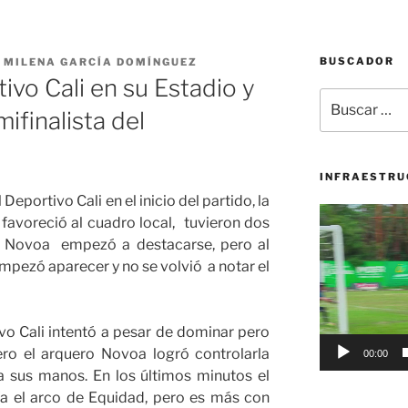
BUSCADOR
 MILENA GARCÍA DOMÍNGUEZ
ivo Cali en su Estadio y
Buscar
ifinalista del
por:
INFRAESTRU
Deportivo Cali en el inicio del partido, la
Reproductor
favoreció al cuadro local, tuvieron dos
de
o Novoa empezó a destacarse, pero al
vídeo
 empezó aparecer y no se volvió a notar el
o Cali intentó a pesar de dominar pero
ero el arquero Novoa logró controlarla
00:00
a sus manos. En los últimos minutos el
ía el arco de Equidad, pero es más con