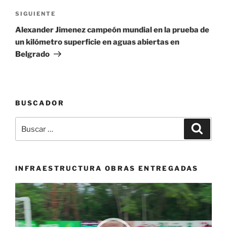
Siguiente
SIGUIENTE
entrada
Alexander Jimenez campeón mundial en la prueba de
un kilómetro superficie en aguas abiertas en
Belgrado
BUSCADOR
Buscar
Buscar
por:
INFRAESTRUCTURA OBRAS ENTREGADAS
Reproductor
de
vídeo