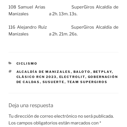
108 Samuel Arias SuperGiros Alcaldía de
Manizales a 2h. 13m. 13s.
116 Alejandro Ruíz SuperGiros Alcaldía de
Manizales a 2h. 21m. 26s.
CATEGORÍAS
CICLISMO
ETIQUETAS
ALCALDÍA DE MANIZALES
,
BALOTO
,
BETPLAY
,
CLÁSICO RCN 2023
,
ELECTROLIT
,
GOBERNACIÓN
DE CALDAS
,
SUSUERTE
,
TEAM SUPERGIROS
Deja una respuesta
Tu dirección de correo electrónico no será publicada.
Los campos obligatorios están marcados con
*