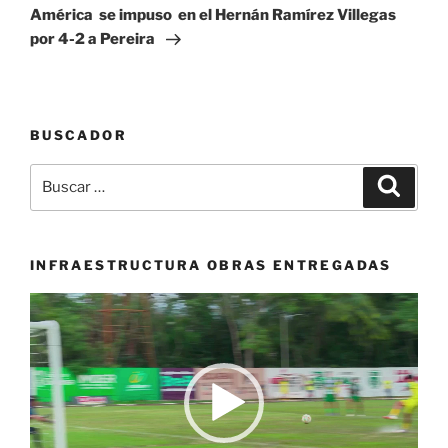
entrada
América se impuso en el Hernán Ramírez Villegas
por 4-2 a Pereira
BUSCADOR
Buscar
Buscar
por:
INFRAESTRUCTURA OBRAS ENTREGADAS
Reproductor
de
vídeo