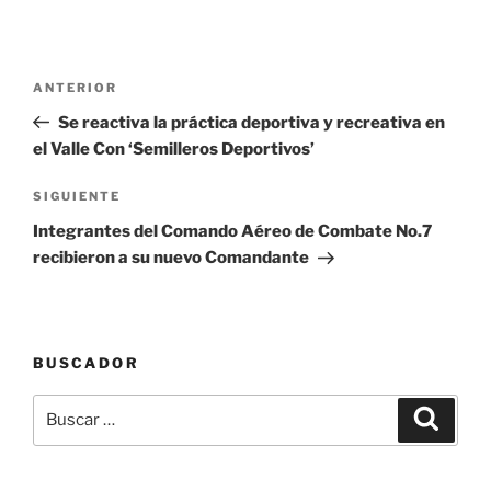
Navegación
Entrada
ANTERIOR
de
anterior:
Se reactiva la práctica deportiva y recreativa en
entradas
el Valle Con ‘Semilleros Deportivos’
Siguiente
SIGUIENTE
entrada
Integrantes del Comando Aéreo de Combate No.7
recibieron a su nuevo Comandante
BUSCADOR
Buscar
Buscar
por: