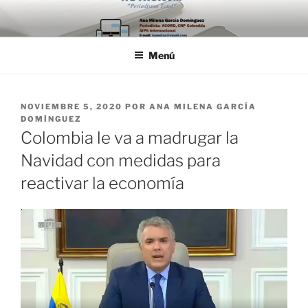
Saltar
al
contenido
Menú
PUBLICADO
NOVIEMBRE 5, 2020
POR
ANA MILENA GARCÍA
EL
DOMÍNGUEZ
Colombia le va a madrugar la
Navidad con medidas para
reactivar la economía