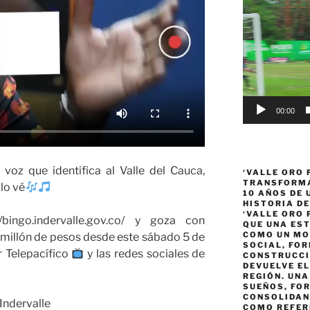
Reproductor
de
vídeo
00:00
 voz que identifica al Valle del Cauca,
‘VALLE ORO 
TRANSFORMA
álo vé
10 AÑOS DE
HISTORIA DE
‘VALLE ORO 
//bingo.indervalle.gov.co/ y goza con
QUE UNA ES
COMO UN MO
 millón de pesos desde este sábado 5 de
SOCIAL, FOR
r Telepacífico
y las redes sociales de
CONSTRUCCI
DEVUELVE EL
REGIÓN. UN
SUEÑOS, FO
CONSOLIDAN
 Indervalle
COMO REFER