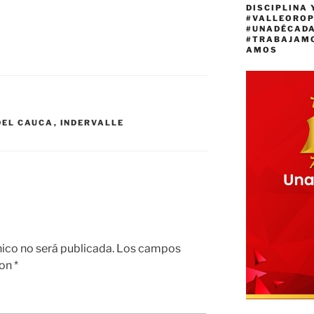
DISCIPLINA 
#VALLEORO
#UNADÉCAD
#TRABAJAM
AMOS
DEL CAUCA
,
INDERVALLE
nico no será publicada.
Los campos
con
*