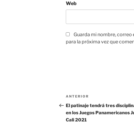
Web
Guarda mi nombre, correo 
para la próxima vez que comen
Navegación
Entrada
ANTERIOR
de
anterior:
El patinaje tendrá tres discipli
en los Juegos Panamericanos J
entradas
Cali 2021