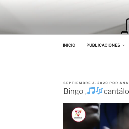
Saltar
al
contenido
INICIO
PUBLICACIONES
PUBLICADO
SEPTIEMBRE 3, 2020
POR
ANA
EL
Bingo ,
cantálo