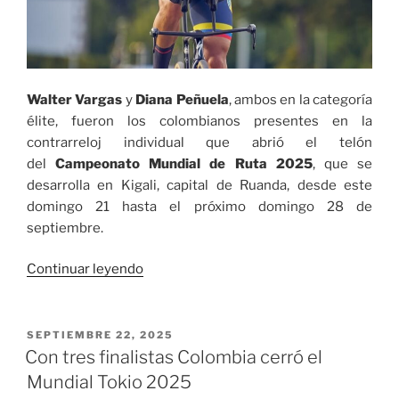
colombiano»
Walter Vargas
y
Diana Peñuela
, ambos en la categoría
élite, fueron los colombianos presentes en la
contrarreloj individual que abrió el telón
del
Campeonato Mundial de Ruta 2025
, que se
desarrolla en Kigali, capital de Ruanda, desde este
domingo 21 hasta el próximo domingo 28 de
septiembre.
«Colombianos
Continuar leyendo
iniciaron
competencias
en
PUBLICADO
SEPTIEMBRE 22, 2025
EL
la
Con tres finalistas Colombia cerró el
contrarreloj
Mundial Tokio 2025
Mundial