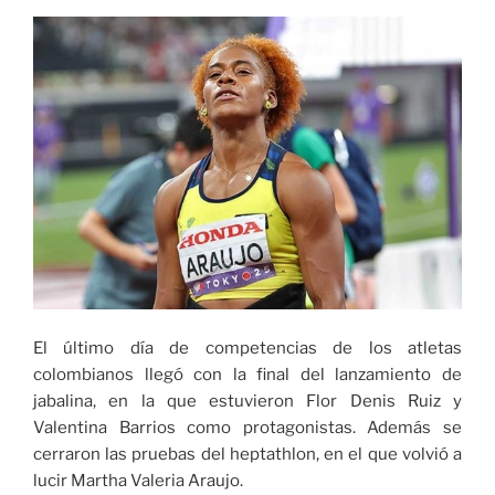
de
ciclismo
de
ruta
en
Ruanda»
El último día de competencias de los atletas
colombianos llegó con la final del lanzamiento de
jabalina, en la que estuvieron Flor Denis Ruiz y
Valentina Barrios como protagonistas. Además se
cerraron las pruebas del heptathlon, en el que volvió a
lucir Martha Valeria Araujo.