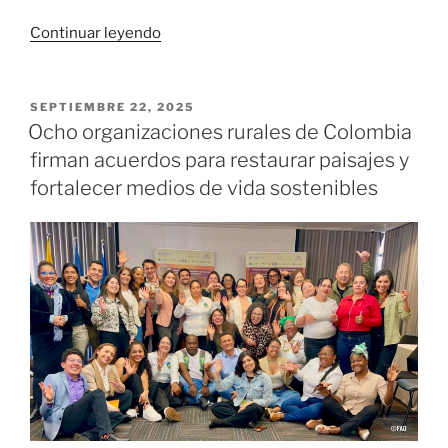
«Con
Continuar leyendo
tres
finalistas
Colombia
PUBLICADO
SEPTIEMBRE 22, 2025
EL
cerró
Ocho organizaciones rurales de Colombia
el
firman acuerdos para restaurar paisajes y
Mundial
fortalecer medios de vida sostenibles
Tokio
2025»