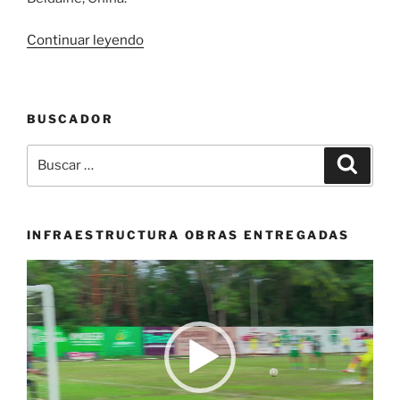
«Colombia
Continuar leyendo
lideró
el
Campeonato
BUSCADOR
Mundial
de
Buscar
Buscar
Patinaje
por:
de
Velocidad
en
INFRAESTRUCTURA OBRAS ENTREGADAS
China»
Reproductor
de
vídeo