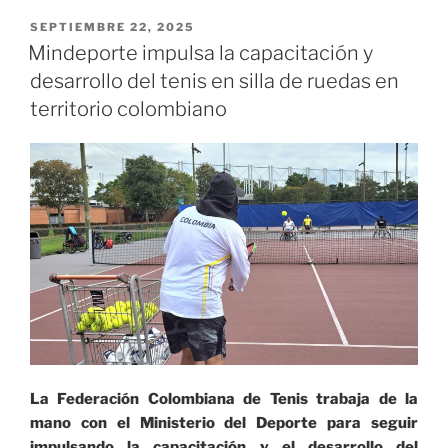
el
empleo
PUBLICADO
SEPTIEMBRE 22, 2025
EL
formal
Mindeporte impulsa la capacitación y
en
desarrollo del tenis en silla de ruedas en
Colombia
territorio colombiano
con
más
de
400
nuevos
puestos
a
través
de
aperturas
de
tiendas
La Federación Colombiana de Tenis trabaja de la
físicas
mano con el Ministerio del Deporte para seguir
en
impulsando la capacitación y el desarrollo del