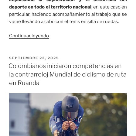
Bogotá,
deporte en todo el territorio nacional
, en este caso en
Cali
particular, haciendo acompañamiento al trabajo que se
y
viene llevando a cabo con el tenis en silla de ruedas.
Medellín»
«Mindeporte
Continuar leyendo
impulsa
la
capacitación
PUBLICADO
SEPTIEMBRE 22, 2025
EL
y
Colombianos iniciaron competencias en
desarrollo
la contrarreloj Mundial de ciclismo de ruta
del
en Ruanda
tenis
en
silla
de
ruedas
en
territorio