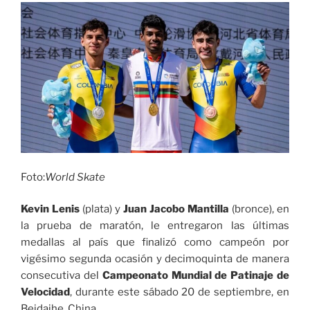
para
restaurar
paisajes
y
fortalecer
medios
de
vida
sostenibles»
Foto:
World Skate
Kevin Lenis
(plata) y
Juan Jacobo Mantilla
(bronce), en
la prueba de maratón, le entregaron las últimas
medallas al país que finalizó como campeón por
vigésimo segunda ocasión y decimoquinta de manera
consecutiva del
Campeonato Mundial de Patinaje de
Velocidad
, durante este sábado 20 de septiembre, en
Beidaihe, China.