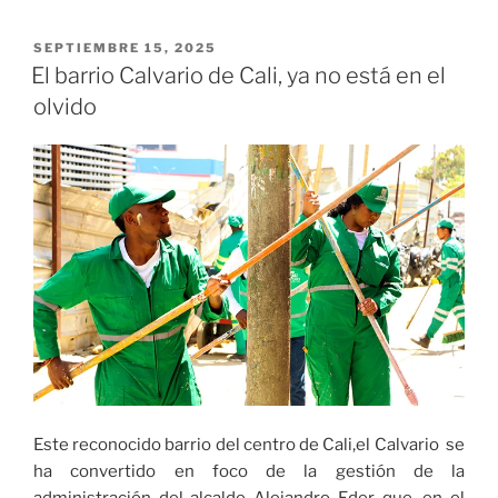
llamada
a
PUBLICADO
SEPTIEMBRE 15, 2025
EL
hacer
El barrio Calvario de Cali, ya no está en el
historia
olvido
el
19
de
octubre»
Este reconocido barrio del centro de Cali,el Calvario se
ha convertido en foco de la gestión de la
administración del alcalde Alejandro Eder que, en el