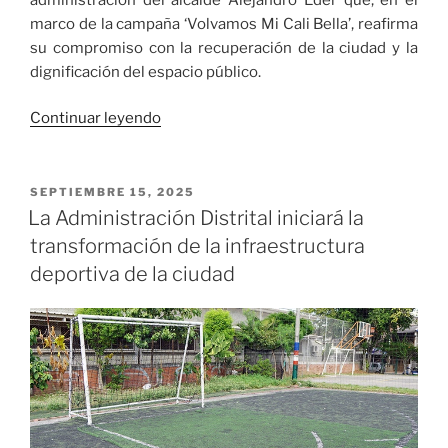
marco de la campaña ‘Volvamos Mi Cali Bella’, reafirma
su compromiso con la recuperación de la ciudad y la
dignificación del espacio público.
«El
Continuar leyendo
barrio
Calvario
de
PUBLICADO
SEPTIEMBRE 15, 2025
EL
Cali,
La Administración Distrital iniciará la
ya
transformación de la infraestructura
no
deportiva de la ciudad
está
en
el
olvido»