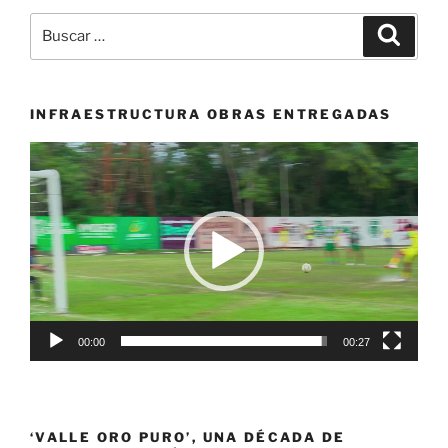
transformación
Buscar
Buscar
de
por:
la
infraestructura
deportiva
INFRAESTRUCTURA OBRAS ENTREGADAS
de
Reproductor
la
de
ciudad»
vídeo
00:00
00:27
‘VALLE ORO PURO’, UNA DÉCADA DE