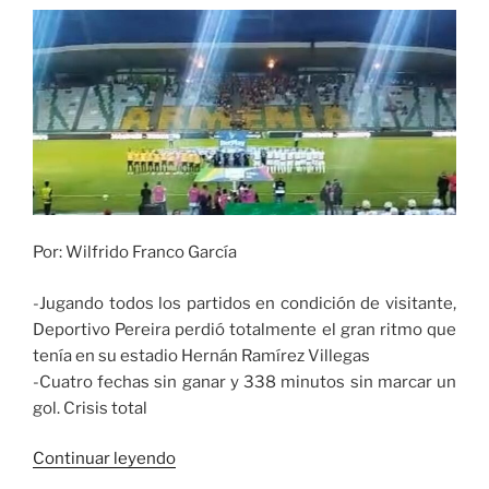
de
bowling
en
Buenos
Aires»
Por: Wilfrido Franco García
-Jugando todos los partidos en condición de visitante,
Deportivo Pereira perdió totalmente el gran ritmo que
tenía en su estadio Hernán Ramírez Villegas
-Cuatro fechas sin ganar y 338 minutos sin marcar un
gol. Crisis total
«Más
Continuar leyendo
de