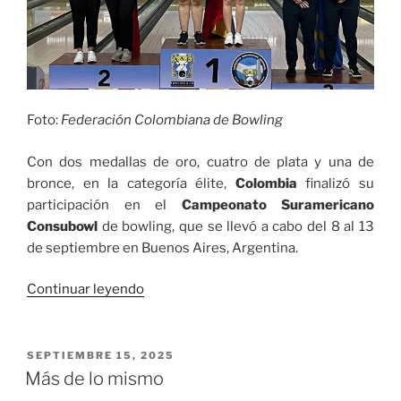
Foto:
Federación Colombiana de Bowling
Con dos medallas de oro, cuatro de plata y una de
bronce, en la categoría élite,
Colombia
finalizó su
participación en el
Campeonato Suramericano
Consubowl
de bowling, que se llevó a cabo del 8 al 13
de septiembre en Buenos Aires, Argentina.
«Colombia obtuvo
Continuar leyendo
siete
medallas
en
PUBLICADO
SEPTIEMBRE 15, 2025
EL
el
Más de lo mismo
Suramericano