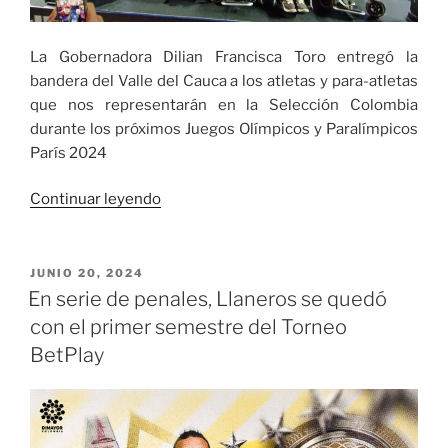
La Gobernadora Dilian Francisca Toro entregó la
bandera del Valle del Cauca a los atletas y para-atletas
que nos representarán en la Selección Colombia
durante los próximos Juegos Olímpicos y Paralímpicos
París 2024
«La
Continuar leyendo
Gobernadora
Dilian
Francisca
PUBLICADO
JUNIO 20, 2024
EL
Toro
En serie de penales, Llaneros se quedó
entregó
con el primer semestre del Torneo
la
BetPlay
bandera
del
Valle
del