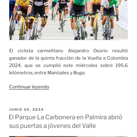
El ciclista carmelitano Alejandro Osorio resultó
ganador de la quinta fracción de la Vuelta a Colombia
2024, que se cumplió este miércoles sobre 195.6
kilómetros, entre Manizales y Buga.
«Alejandro
Continuar leyendo
Osorio
resultó
ganador
PUBLICADO
JUNIO 20, 2024
EL
de
El Parque La Carbonera en Palmira abrió
la
sus puertas a jóvenes del Valle
quinta