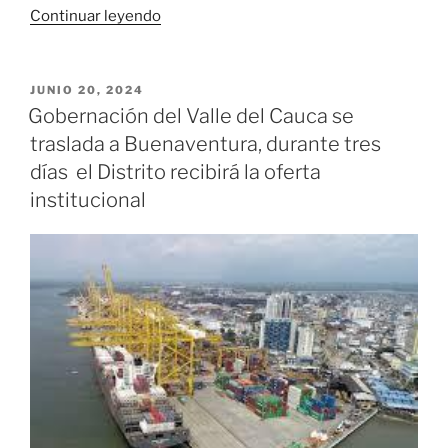
«El
Continuar leyendo
Parque
La
Carbonera
PUBLICADO
JUNIO 20, 2024
EL
en
Gobernación del Valle del Cauca se
Palmira
traslada a Buenaventura, durante tres
abrió
días el Distrito recibirá la oferta
sus
institucional
puertas
a
jóvenes
del
Valle»