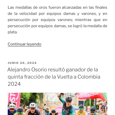
Las medallas de oros fueron alcanzadas en las finales
de la velocidad por equipos damas y varones, y en
persecución por equipos varones; mientras que en
persecución por equipos damas, se logró la medalla de
plata.
«Colombia
Continuar leyendo
inició
con
pie
PUBLICADO
JUNIO 20, 2024
EL
derecho
Alejandro Osorio resultó ganador de la
el
quinta fracción de la Vuelta a Colombia
Campeonato
2024
Panamericano
Junior de
Pista»