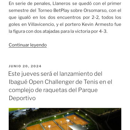
En serie de penales, Llaneros se quedó con el primer
semestre del Torneo BetPlay sobre Orsomarso, con el
que igualó en los dos encuentros por 2-2, todos los
goles en Villavicencio, y el portero Kevin Armesto fue
la figura con dos atajadas para la victoria por 4-3.
«En
Continuar leyendo
serie
de
penales, Llaneros
PUBLICADO
JUNIO 20, 2024
EL
se
Este jueves será el lanzamiento del
quedó
Ibagué Open Challenger de Tenis en el
con
complejo de raquetas del Parque
el
Deportivo
primer
semestre
del
Torneo
BetPlay»