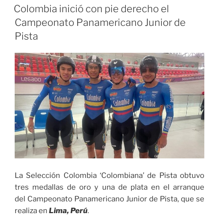
EL
lanzamiento del
Colombia inició con pie derecho el
Ibagué
Campeonato Panamericano Junior de
Open
Pista
Challenger
de
Tenis
en
el
complejo
de
raquetas
del
Parque
Deportivo»
La Selección Colombia ‘Colombiana’ de Pista obtuvo
tres medallas de oro y una de plata en el arranque
del Campeonato Panamericano Junior de Pista, que se
realiza en
Lima, Perú
.