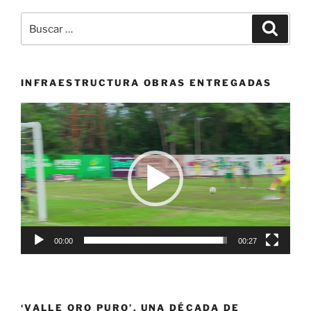
se
Buscar
Buscar
traslada
por:
a
Buenaventura,
durante
INFRAESTRUCTURA OBRAS ENTREGADAS
tres
Reproductor
días
de
el
vídeo
Distrito
recibirá
la
oferta
institucional»
00:00
00:27
‘VALLE ORO PURO’, UNA DÉCADA DE