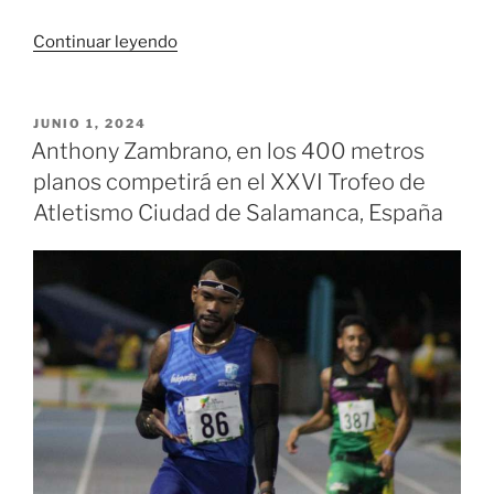
«Los
Continuar leyendo
mejores
atletas
sordos
PUBLICADO
JUNIO 1, 2024
EL
de
Anthony Zambrano, en los 400 metros
Colombia
planos competirá en el XXVI Trofeo de
compiten
Atletismo Ciudad de Salamanca, España
el
fin
de
semana
en
el
pedro
Grajales
de
Cali»