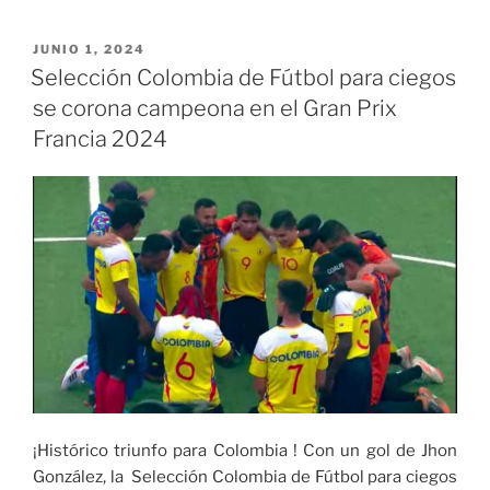
se
embarca
PUBLICADO
JUNIO 1, 2024
EL
en
Selección Colombia de Fútbol para ciegos
su
se corona campeona en el Gran Prix
segundo
Francia 2024
mandato
como
presidente
de
El
Salvador»
¡Histórico triunfo para Colombia
! Con un gol de Jhon
González, la
Selección Colombia
de Fútbol para ciegos