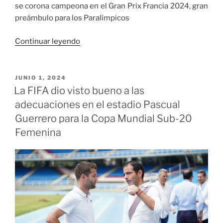
se corona campeona en el Gran Prix Francia
2024, gran
preámbulo para los Paralímpicos
«Selección
Continuar leyendo
Colombia
de
Fútbol
PUBLICADO
JUNIO 1, 2024
EL
para
La FIFA dio visto bueno a las
ciegos
adecuaciones en el estadio Pascual
se
Guerrero para la Copa Mundial Sub-20
corona
Femenina
campeona
en
el
Gran
Prix
Francia 2024»