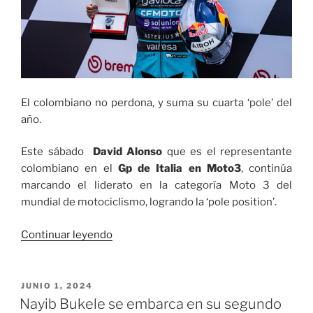
El colombiano no perdona, y suma su cuarta ‘pole’ del
año.
Este sábado
David Alonso
que es el representante
colombiano en el
Gp de Italia en Moto3
, continúa
marcando el liderato en la categoría Moto 3 del
mundial de motociclismo, logrando la ‘pole position’.
«David
Continuar leyendo
Alonso
impuso
una
PUBLICADO
JUNIO 1, 2024
EL
nueva
Nayib Bukele se embarca en su segundo