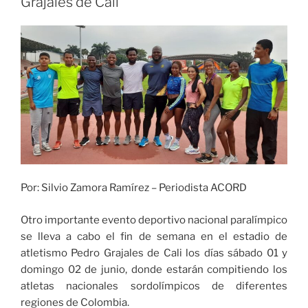
Grajales de Cali
adecuaciones
en
el
estadio
Pascual
Guerrero
para
la
Copa
Mundial
Sub-
Por: Silvio Zamora Ramírez – Periodista ACORD
20
Femenina»
Otro importante evento deportivo nacional paralímpico
se lleva a cabo el fin de semana en el estadio de
atletismo Pedro Grajales de Cali los días sábado 01 y
domingo 02 de junio, donde estarán compitiendo los
atletas nacionales sordolímpicos de diferentes
regiones de Colombia.