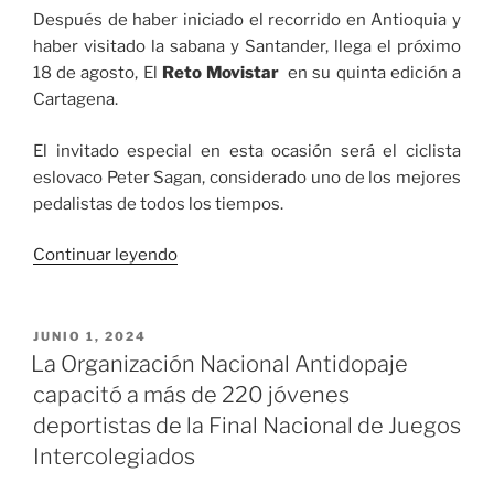
Después de haber iniciado el recorrido en Antioquia y
haber visitado la sabana y Santander, llega el próximo
18 de agosto, El
Reto Movistar
en su quinta edición a
Cartagena.
El invitado especial en esta ocasión será el ciclista
eslovaco Peter Sagan, considerado uno de los mejores
pedalistas de todos los tiempos.
«El Reto
Continuar leyendo
Movistar
en
su
PUBLICADO
JUNIO 1, 2024
EL
quinta
La Organización Nacional Antidopaje
edición
capacitó a más de 220 jóvenes
llega
deportistas de la Final Nacional de Juegos
a
Intercolegiados
Cartagena»