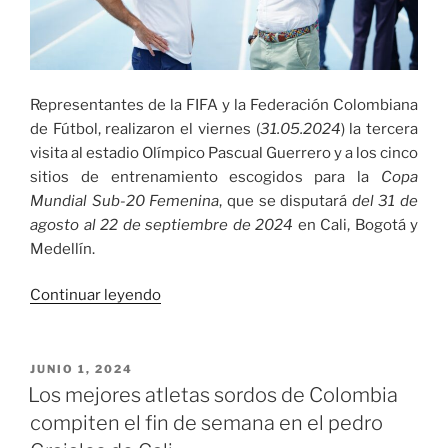
Representantes de la FIFA y la Federación Colombiana
de Fútbol, realizaron el viernes (
31.05.2024
) la tercera
visita al estadio Olímpico Pascual Guerrero y a los cinco
sitios de entrenamiento escogidos para la
Copa
Mundial Sub-20 Femenina
, que se disputará
del 31 de
agosto al 22 de septiembre de 2024
en Cali, Bogotá y
Medellín.
«La
Continuar leyendo
FIFA
dio
visto
PUBLICADO
JUNIO 1, 2024
EL
bueno
Los mejores atletas sordos de Colombia
a
compiten el fin de semana en el pedro
las