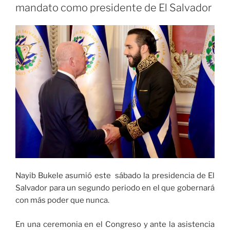
‘pole’
mandato como presidente de El Salvador
en
el
Gran
Premio
de
Italia»
Nayib Bukele asumió este sábado la presidencia de El
Salvador para un segundo periodo en el que gobernará
con más poder que nunca.
En una ceremonia en el Congreso y ante la asistencia