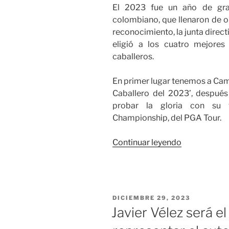
El 2023 fue un año de gran
colombiano, que llenaron de or
reconocimiento, la junta direc
eligió a los cuatro mejores
caballeros.
En primer lugar tenemos a Cami
Caballero del 2023’, despué
probar la gloria con su v
Championship, del PGA Tour.
«Federación
Continuar leyendo
Colombiana
de
Golf
eligió
PUBLICADO
DICIEMBRE 29, 2023
a
EL
Javier Vélez será e
los
cuatro