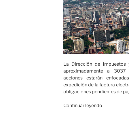
año
cargado
de
“oro
puro”»
La Dirección de Impuestos 
aproximadamente a 303
acciones estarán enfocada
expedición de la factura electr
obligaciones pendientes de pa
«La
Continuar leyendo
DIAN
visitará
3037