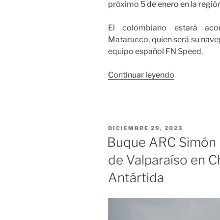
próximo 5 de enero en la región
El colombiano estará ac
Matarucco, quien será su nave
equipo español FN Speed.
«Javier
Continuar leyendo
Vélez
será
el
encargado
PUBLICADO
DICIEMBRE 29, 2023
de
EL
Buque ARC Simón Bo
representar
de Valparaíso en Ch
el
automovili
Antártida
colombiano
en
el
Rally