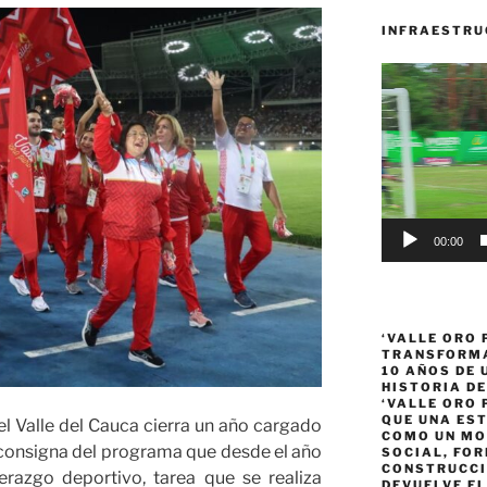
INFRAESTRU
Reproductor
de
vídeo
00:00
‘VALLE ORO 
TRANSFORMA
10 AÑOS DE
HISTORIA DE
‘VALLE ORO 
QUE UNA ES
el Valle del Cauca cierra un año cargado
COMO UN MO
a consigna del programa que desde el año
SOCIAL, FOR
CONSTRUCCI
erazgo deportivo, tarea que se realiza
DEVUELVE EL