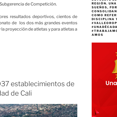
REGIÓN. UN
a Subgerencia de Competición.
SUEÑOS, FO
CONSOLIDAN
COMO REFER
res resultados deportivos, cientos de
DISCIPLINA 
peonato de los dos más grandes eventos
#VALLEORO
#UNADÉCAD
la proyección de atletas y para atletas a
#TRABAJAM
AMOS
037 establecimientos de
dad de Cali