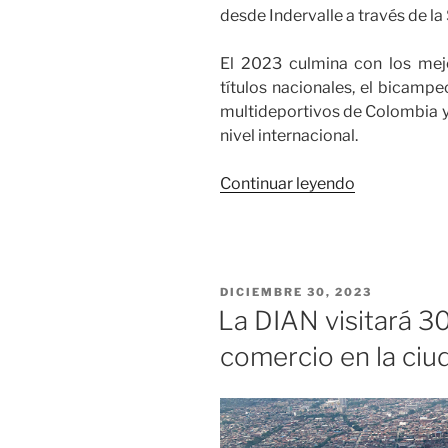
desde Indervalle a través de l
El 2023 culmina con los mejo
títulos nacionales, el bicam
multideportivos de Colombia y 
nivel internacional.
» El
Continuar leyendo
deporte
de
altos
logros
PUBLICADO
DICIEMBRE 30, 2023
en
EL
La DIAN visitará 3
el
comercio en la ciu
Valle
del
Cauca
cierra
un