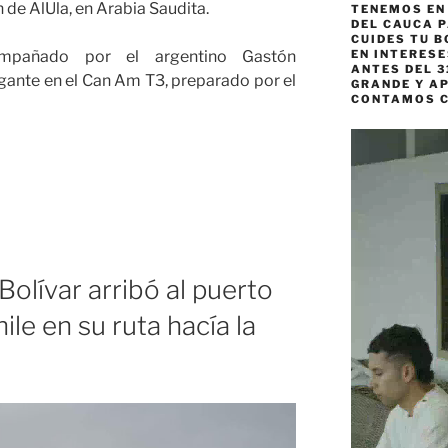
 de AlUla, en Arabia Saudita.
TENEMOS EN
DEL CAUCA P
CUIDES TU B
ompañado por el argentino Gastón
EN INTERES
ANTES DEL 3
gante en el Can Am T3, preparado por el
GRANDE Y AP
CONTAMOS 
Reproductor
de
vídeo
lívar arribó al puerto
ile en su ruta hacía la
smo