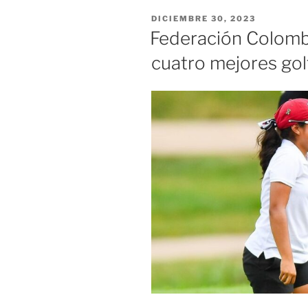
establecimi
PUBLICADO
DICIEMBRE 30, 2023
de
EL
Federación Colombi
comercio
cuatro mejores golf
en
la
ciudad
de
Cali»