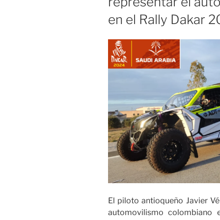
representar el au
mejores
en el Rally Dakar 
golfistas
del
país»
El piloto antioqueño Javier Vé
automovilismo colombiano e