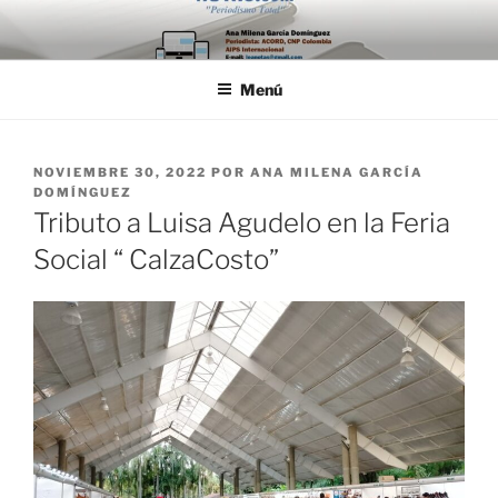
Saltar
al
contenido
Menú
PUBLICADO
NOVIEMBRE 30, 2022
POR
ANA MILENA GARCÍA
EL
DOMÍNGUEZ
Tributo a Luisa Agudelo en la Feria
Social “ CalzaCosto”