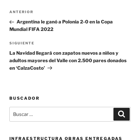
Navegación
Entrada
ANTERIOR
de
anterior:
Argentina le ganó a Polonia 2-0 en la Copa
entradas
Mundial FIFA 2022
Siguiente
SIGUIENTE
entrada
La Navidad llegará con zapatos nuevos a niños y
adultos mayores del Valle con 2.500 pares donados
en ‘CalzaCosto’
BUSCADOR
Buscar
Buscar
por:
INFRAESTRUCTURA OBRAS ENTREGADAS