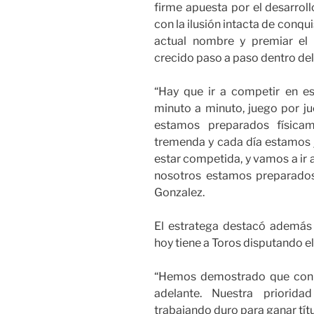
firme apuesta por el desarroll
con la ilusión intacta de conquis
actual nombre y premiar el
crecido paso a paso dentro de
“Hay que ir a competir en e
minuto a minuto, juego por j
estamos preparados física
tremenda y cada día estamos j
estar competida, y vamos a ir a
nosotros estamos preparados”
Gonzalez.
El estratega destacó además 
hoy tiene a Toros disputando 
“Hemos demostrado que con e
adelante. Nuestra priorida
trabajando duro para ganar títu