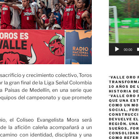
Reproductor
de
vídeo
00:00
acrificio y crecimiento colectivo, Toros
‘VALLE ORO 
ar la gran final de la Liga Señal Colombia
TRANSFORMA
10 AÑOS DE
a Paisas de Medellín, en una serie que
HISTORIA DE
‘VALLE ORO 
 equipos del campeonato y que promete
QUE UNA ES
COMO UN MO
SOCIAL, FOR
CONSTRUCCI
io, el Coliseo Evangelista Mora será
DEVUELVE EL
REGIÓN. UN
de la afición caleña acompañará a un
SUEÑOS, FO
CONSOLIDAN
camino con identidad, disciplina y una
COMO REFER