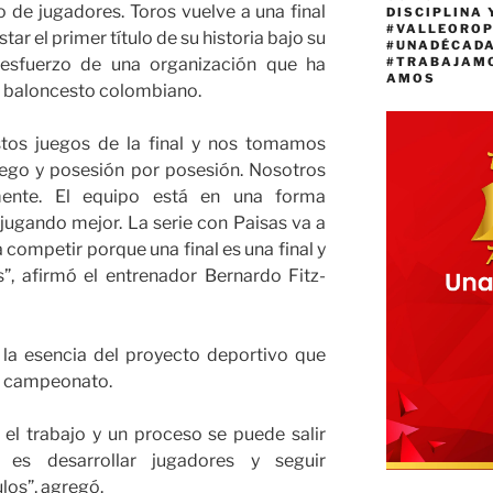
o de jugadores. Toros vuelve a una final
DISCIPLINA 
#VALLEORO
tar el primer título de su historia bajo su
#UNADÉCAD
 esfuerzo de una organización que ha
#TRABAJAM
AMOS
l baloncesto colombiano.
stos juegos de la final y nos tomamos
uego y posesión por posesión. Nosotros
mente. El equipo está en una forma
ugando mejor. La serie con Paisas va a
 competir porque una final es una final y
, afirmó el entrenador Bernardo Fitz-
la esencia del proyecto deportivo que
el campeonato.
l trabajo y un proceso se puede salir
d es desarrollar jugadores y seguir
los”, agregó.