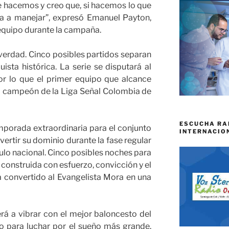
 hacemos y creo que, si hacemos lo que
a a manejar”, expresó Emanuel Payton,
 equipo durante la campaña.
verdad. Cinco posibles partidos separan
ista histórica. La serie se disputará al
or lo que el primer equipo que alcance
o campeón de la Liga Señal Colombia de
ESCUCHA RA
mporada extraordinaria para el conjunto
INTERNACIO
ertir su dominio durante la fase regular
ítulo nacional. Cinco posibles noches para
 construida con esfuerzo, convicción y el
a convertido al Evangelista Mora en una
verá a vibrar con el mejor baloncesto del
sto para luchar por el sueño más grande.