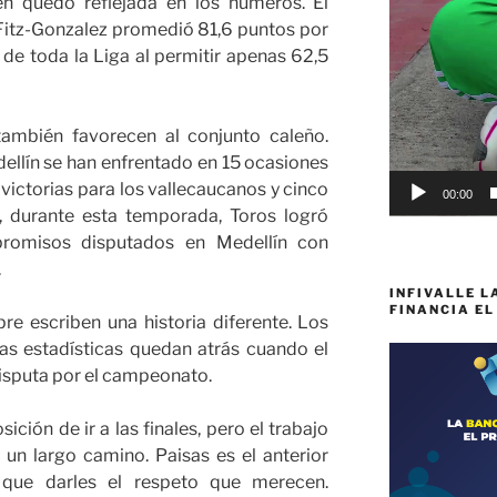
én quedó reflejada en los números. El
Fitz-Gonzalez promedió 81,6 puntos por
 de toda la Liga al permitir apenas 62,5
también favorecen al conjunto caleño.
dellín se han enfrentado en 15 ocasiones
 victorias para los vallecaucanos y cinco
00:00
o, durante esta temporada, Toros logró
romisos disputados en Medellín con
.
INFIVALLE L
FINANCIA EL
re escriben una historia diferente. Los
as estadísticas quedan atrás cuando el
disputa por el campeonato.
sición de ir a las finales, pero el trabajo
un largo camino. Paisas es el anterior
que darles el respeto que merecen.