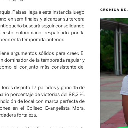
CRONICA DE
arquía. Paisas llega a esta instancia luego
no en semifinales y alcanzar su tercera
Reproductor
 antioqueño buscará seguir consolidando
de
oncesto colombiano, respaldado por la
vídeo
peón en la temporada anterior.
iene argumentos sólidos para creer. El
an dominador de la temporada regular y
 como el conjunto más consistente del
Toros disputó 17 partidos y ganó 15 de
nario porcentaje de victorias del 88,2 %.
ndición de local con marca perfecta de
iones en el Coliseo Evangelista Mora,
rdadera fortaleza.