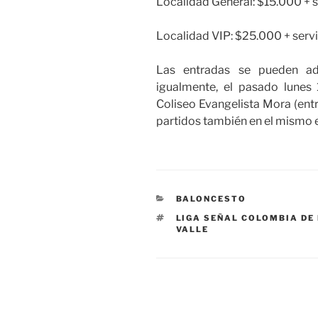
Localidad General: $15.000 + s
Localidad VIP: $25.000 + servi
Las entradas se pueden ad
igualmente, el pasado lunes 1 
Coliseo Evangelista Mora (entre
partidos también en el mismo 
CATEGORÍAS
BALONCESTO
ETIQUETAS
LIGA SEÑAL COLOMBIA DE
VALLE