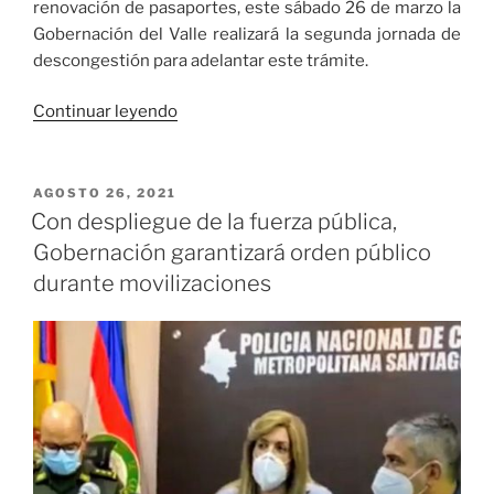
renovación de pasaportes, este sábado 26 de marzo la
Gobernación del Valle realizará la segunda jornada de
descongestión para adelantar este trámite.
«Todo
Continuar leyendo
listo
para
la
PUBLICADO
AGOSTO 26, 2021
EL
nueva
Con despliegue de la fuerza pública,
jornada
Gobernación garantizará orden público
de
durante movilizaciones
descongestión
para
expedición
de
pasaportes
este
26
de