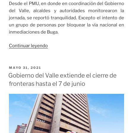
Desde el PMU, en donde en coordinación del Gobierno
del Valle, alcaldes y autoridades monitorearon la
jornada, se reportó tranquilidad. Excepto el intento de
un grupo de personas por bloquear la vía nacional en
inmediaciones de Buga.
«Autoridades
Continuar leyendo
del
Valle
dan
PUBLICADO
MAYO 31, 2021
EL
parte
Gobierno del Valle extiende el cierre de
de
fronteras hasta el 7 de junio
tranquilidad
en
manifestaciones
del
20
de
julio