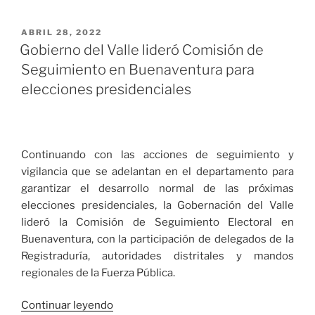
de
recursos
PUBLICADO
ABRIL 28, 2022
EL
de
Gobierno del Valle lideró Comisión de
la
Seguimiento en Buenaventura para
Tasa
elecciones presidenciales
de
Seguridad,
Gobierno
departamental
Continuando con las acciones de seguimiento y
ratifica
vigilancia que se adelantan en el departamento para
su
garantizar el desarrollo normal de las próximas
compromiso
elecciones presidenciales, la Gobernación del Valle
para
lideró la Comisión de Seguimiento Electoral en
que
Buenaventura, con la participación de delegados de la
Cali
Registraduría, autoridades distritales y mandos
y
regionales de la Fuerza Pública.
el
Valle
«Gobierno
Continuar leyendo