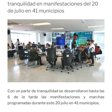
pública,
tranquilidad en manifestaciones del 20
Gobernación
de julio en 41 municipios
garantizará
orden
público
durante
movilizaciones»
Con un parte de tranquilidad se desarrollaron hasta las
6 de la tarde las manifestaciones y marchas
programadas durante este 20 julio en 41 municipios.