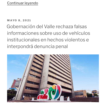
«Gobierno
Continuar leyendo
del
Valle
extiende
PUBLICADO
MAYO 8, 2021
EL
el
Gobernación del Valle rechaza falsas
cierre
informaciones sobre uso de vehículos
de
institucionales en hechos violentos e
fronteras
interpondrá denuncia penal
hasta
el
7
de
junio»