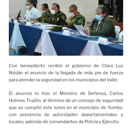
seca
para
40
municipios
entre
el
31
de
diciembre
y
Con beneplácito recibió el gobierno de Clara Luz
el
Roldán el anuncio de la llegada de más pie de fuerza
3
para atender la seguridad en los municipios del Valle.
de
enero»
El anuncio lo hizo el Ministro de Defensa, Carlos
Holmes Trujillo, al término de un consejo de seguridad
que se cumplió este lunes en el municipio de Yumbo,
con presencia de autoridades departamentales y
locales, además de comandantes de Policía y Ejército.