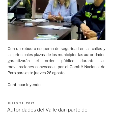
marzo»
Con un robusto esquema de seguridad en las calles y
las principales plazas de los municipios las autoridades
garantizarán el orden público durante las
movilizaciones convocadas por el Comité Nacional de
Paro para este jueves 26 agosto.
«Con
Continuar leyendo
despliegue
de
la
PUBLICADO
JULIO 21, 2021
EL
fuerza
Autoridades del Valle dan parte de