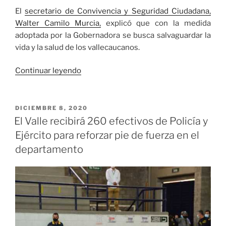
El
secretario de Convivencia y Seguridad Ciudadana,
Walter Camilo Murcia,
explicó que con la medida
adoptada por la Gobernadora se busca salvaguardar la
vida y la salud de los vallecaucanos.
«Gobernación
Continuar leyendo
del
Valle
modifica
PUBLICADO
DICIEMBRE 8, 2020
EL
el
El Valle recibirá 260 efectivos de Policía y
horario
Ejército para reforzar pie de fuerza en el
del
departamento
toque
de
queda
y
la
ley