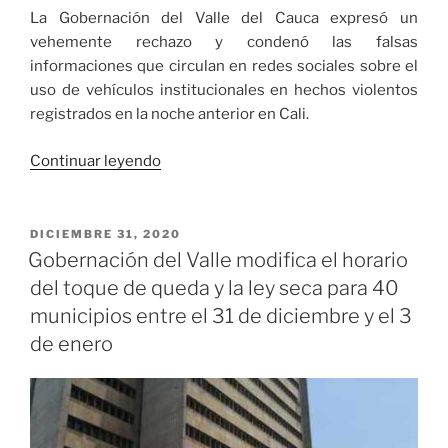
La Gobernación del Valle del Cauca expresó un
vehemente rechazo y condenó las falsas
informaciones que circulan en redes sociales sobre el
uso de vehículos institucionales en hechos violentos
registrados en la noche anterior en Cali.
«Gobernación
Continuar leyendo
del
Valle
rechaza
PUBLICADO
DICIEMBRE 31, 2020
EL
falsas
Gobernación del Valle modifica el horario
informaciones
del toque de queda y la ley seca para 40
sobre
municipios entre el 31 de diciembre y el 3
uso
de enero
de
vehículos
institucionales
en
hechos