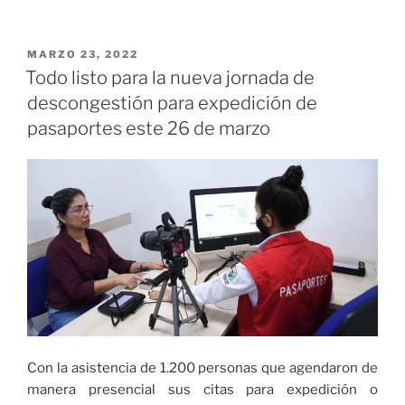
se
del
sientan
Valle
seguros»
lideró
PUBLICADO
MARZO 23, 2022
EL
Comisión
Todo listo para la nueva jornada de
de
descongestión para expedición de
Seguimiento
pasaportes este 26 de marzo
en
Buenaventura
para
elecciones
presidenciales»
Con la asistencia de 1.200 personas que agendaron de
manera presencial sus citas para expedición o