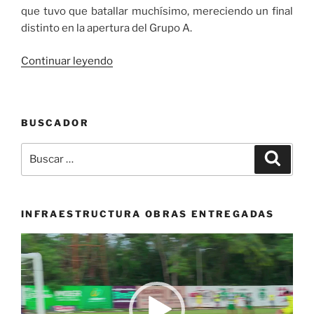
que tuvo que batallar muchísimo, mereciendo un final
distinto en la apertura del Grupo A.
«Camerún
Continuar leyendo
y
México
igualaron
BUSCADOR
2-
2
Buscar
Buscar
en
por:
la
fecha
1
INFRAESTRUCTURA OBRAS ENTREGADAS
del
Reproductor
grupo
de
A
vídeo
del
Mundial
femenino